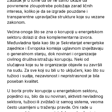
Zadatak je u tome da se ne samo ukaže da
povremene zloupotrebe položaja zarad ličnih
interesa, koliko je da se izgrade pouzdane i
transparentne upravljačke strukture koje su vezane
zakonom.
Većina onoga što se zna o korupciji u energetskom
sektoru dolazi iz dva komplementarna izvora.
Međuvladina tijela kao što je Sekretarijat energetske
zajednice i Evropska komisija uglavnom izvještavaju
o generalnom stanju, dok novinari i organizacije
civilnog društva istražuju korupciju. Neki od
slučajeva koje su te organizacije objavile su završili
na sudu. Za sve koji su bili u to uključeni, kao što su
tužioci i sudije, nezavisnost i nepristrasnost je bila
poseban kvalitet.
U borbi protiv korupcije u energetskom sektoru,
pojedinci su, bilo da su novinari, aktivisti nevladinog
sektora, tužioci ili zviždači iz samog sistema, veoma
često usamljeni u traženju pravde. Oni rade u