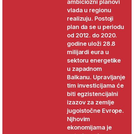
ambiciozni planovi
vlada u regionu
realizuju. Postoji
plan da se u periodu
od 2012. do 2020.
godine uloži 28.8
milijardi eura u
sektoru energetike
u zapadnom
Balkanu. Upravljanje
tim investicijama će
biti egzistencijalni
izazov za zemlje
jugoistočne Evrope.
Njhovim
ekonomijama je