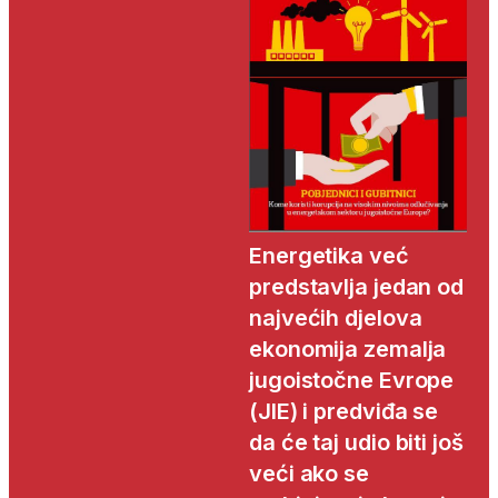
Energetika već
predstavlja jedan od
najvećih djelova
ekonomija zemalja
jugoistočne Evrope
(JIE) i predviđa se
da će taj udio biti još
veći ako se