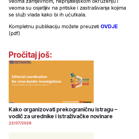
veoma zahtjevnom, neprijateljskom okruženju i
veoma su osjetljiiv na pritiske i zastrašivanja kojima
se služi vlada kako bi ih ućutkala.
Kompletnu publikaciju možete preuzeti
OVDJE
(pdf)
Pročitaj još:
Kako organizovati prekograničnu istragu –
vodič za urednike i istraživačke novinare
22/07/2026