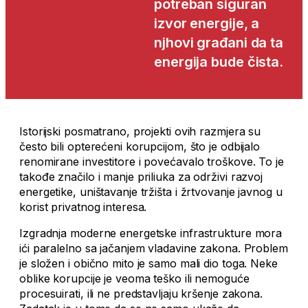
potreban siguran
izvor energije, a
njhovi građani da ta
energija bude čista.
Istorijski posmatrano, projekti ovih razmjera su
često bili opterećeni korupcijom, što je odbijalo
renomirane investitore i povećavalo troškove. To je
takođe značilo i manje priliuka za održivi razvoj
energetike, uništavanje tržišta i žrtvovanje javnog u
korist privatnog interesa.
Izgradnja moderne energetske infrastrukture mora
ići paralelno sa jačanjem vladavine zakona. Problem
je složen i obično mito je samo mali dio toga. Neke
oblike korupcije je veoma teško ili nemoguće
procesuirati, ili ne predstavljaju kršenje zakona.