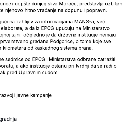
rice i uopšte donjeg sliva Morače, predstavlja ozbiljan
že njehovo hitno vraćanje na dopunu i popravni.
jući na zahtijev za informacijama MANS-a, već
elaborate, a da iz EPCG upućuju na Ministarstvo
jnoj tajni, očigledno je da državne institucije nemaju
, prvenstveno građane Podgorice, o tome koje sve
m kilometara od kaskadnog sistema brana.
sedmice od EPCG i Ministarstva odbrane zatražiti
atu, a ako institucije ostanu pri tvrdnji da se radi o
tupak pred Upravnim sudom.
razvoj i javne kampanje
gradnja