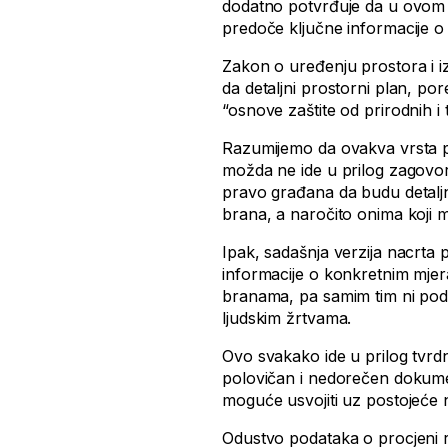
dodatno potvrđuje da u ovom 
predoče ključne informacije o 
Zakon o uređenju prostora i i
da detaljni prostorni plan, po
“osnove zaštite od prirodnih i
Razumijemo da ovakva vrsta po
možda ne ide u prilog zagovor
pravo građana da budu detalj
brana, a naročito onima koji mo
Ipak, sadašnja verzija nacrta 
informacije o konkretnim mjera
branama, pa samim tim ni pod
ljudskim žrtvama.
Ovo svakako ide u prilog tvrdnj
polovičan i nedorečen dokumen
moguće usvojiti uz postojeće 
Odustvo podataka o procjeni ri