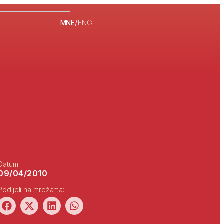
/
MNE
ENG
Datum:
09/04/2010
Podijeli na mrežama: