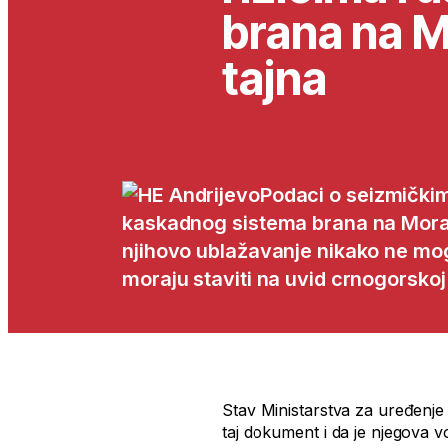
brana na M
tajna
Podaci o seizmičkim
kaskadnog sistema brana na Morači
njihovo ublažavanje nikako ne mog
moraju staviti na uvid crnogorskoj 
Stav Ministarstva za uređenje 
taj dokument i da je njegova vol