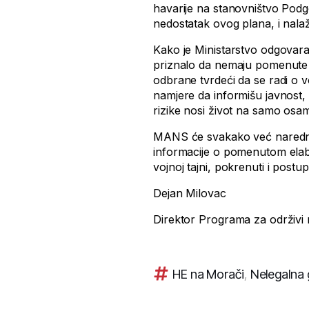
havarije na stanovništvo Podgo
nedostatak ovog plana, i nala
Kako je Ministarstvo odgovara
priznalo da nemaju pomenute 
odbrane tvrdeći da se radi o vo
namjere da informišu javnost
rizike nosi život na samo osa
MANS će svakako već naredne 
informacije o pomenutom elabor
vojnoj tajni, pokrenuti i pos
Dejan Milovac
Direktor Programa za održivi 
HE na Morači
,
Nelegalna 