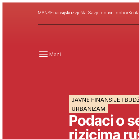
MANS
Finansijski izvještaji
Savjetodavni odbor
Konta
Meni
JAVNE FINANSIJE I BUD
URBANIZAM
Podaci o s
rizicima r