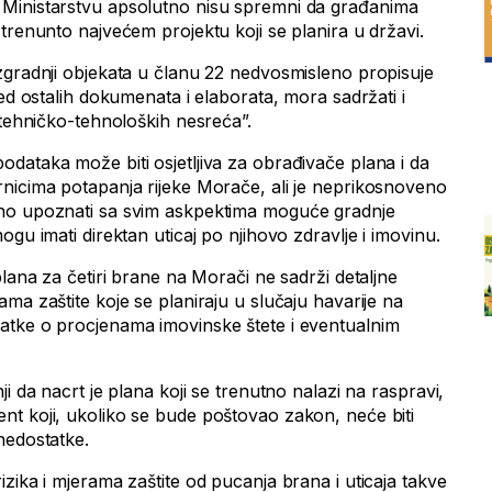
Ministarstvu apsolutno nisu spremni da građanima
trenunto najvećem projektu koji se planira u državi.
zgradnji objekata u članu 22 nedvosmisleno propisuje
red ostalih dokumenata i elaborata, mora sadržati i
 tehničko-tehnoloških nesreća”.
dataka može biti osjetljiva za obrađivače plana i da
nicima potapanja rijeke Morače, ali je neprikosnoveno
no upoznati sa svim askpektima moguće gradnje
gu imati direktan uticaj po njihovo zdravlje i imovinu.
plana za četiri brane na Morači ne sadrži detaljne
ma zaštite koje se planiraju u slučaju havarije na
atke o procjenama imovinske štete i eventualnim
i da nacrt je plana koji se trenutno nalazi na raspravi,
t koji, ukoliko se bude poštovao zakon, neće biti
nedostatke.
zika i mjerama zaštite od pucanja brana i uticaja takve