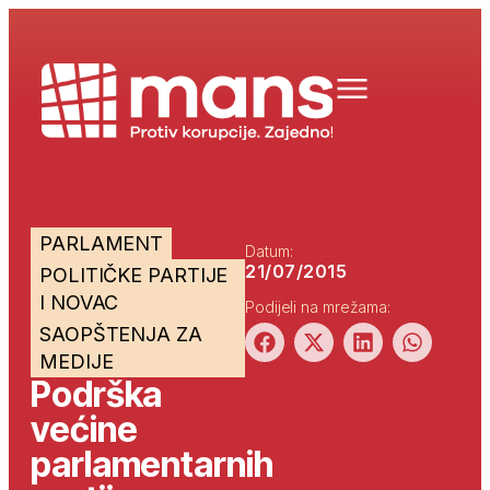
PARLAMENT
Datum:
21/07/2015
POLITIČKE PARTIJE
I NOVAC
Podijeli na mrežama:
SAOPŠTENJA ZA
MEDIJE
Podrška
većine
parlamentarnih