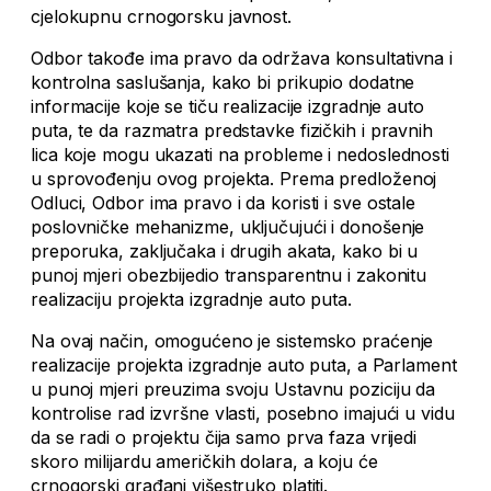
cjelokupnu crnogorsku javnost.
Odbor takođe ima pravo da održava konsultativna i
kontrolna saslušanja, kako bi prikupio dodatne
informacije koje se tiču realizacije izgradnje auto
puta, te da razmatra predstavke fizičkih i pravnih
lica koje mogu ukazati na probleme i nedoslednosti
u sprovođenju ovog projekta. Prema predloženoj
Odluci, Odbor ima pravo i da koristi i sve ostale
poslovničke mehanizme, uključujući i donošenje
preporuka, zaključaka i drugih akata, kako bi u
punoj mjeri obezbijedio transparentnu i zakonitu
realizaciju projekta izgradnje auto puta.
Na ovaj način, omogućeno je sistemsko praćenje
realizacije projekta izgradnje auto puta, a Parlament
u punoj mjeri preuzima svoju Ustavnu poziciju da
kontrolise rad izvršne vlasti, posebno imajući u vidu
da se radi o projektu čija samo prva faza vrijedi
skoro milijardu američkih dolara, a koju će
crnogorski građani višestruko platiti.