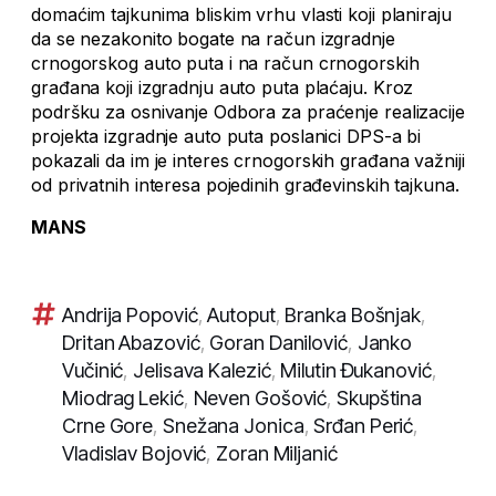
domaćim tajkunima bliskim vrhu vlasti koji planiraju
da se nezakonito bogate na račun izgradnje
crnogorskog auto puta i na račun crnogorskih
građana koji izgradnju auto puta plaćaju. Kroz
podršku za osnivanje Odbora za praćenje realizacije
projekta izgradnje auto puta poslanici DPS-a bi
pokazali da im je interes crnogorskih građana važniji
od privatnih interesa pojedinih građevinskih tajkuna.
MANS
Andrija Popović
,
Autoput
,
Branka Bošnjak
,
Dritan Abazović
,
Goran Danilović
,
Janko
Vučinić
,
Jelisava Kalezić
,
Milutin Đukanović
,
Miodrag Lekić
,
Neven Gošović
,
Skupština
Crne Gore
,
Snežana Jonica
,
Srđan Perić
,
Vladislav Bojović
,
Zoran Miljanić