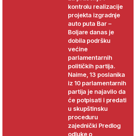
kontrolu realizacije
projekta izgradnje
auto puta Bar –
Boljare danas je
dobila podršku
većine
parlamentarnih
političkih partija.
Naime, 13 poslanika
iz 10 parlamentarnih
partija je najavilo da
će potpisati i predati
u skupštinsku
proceduru
zajednički Predlog
odluke o