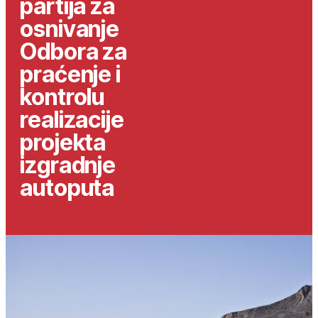
partija za
osnivanje
Odbora za
praćenje i
kontrolu
realizacije
projekta
izgradnje
autoputa