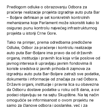
Predlogom odluke o obrazovanju Odbora za
praćenje realizacije projekta izgradnje auto puta Bar
– Boljare definisan je set konkretnih kontrolnih
mehanizama koje Parlament može iskoristiti kako bi
osigurao punu kontrolu najvećeg infrastrukturnog
projekta u istoriji Crne Gore.
Tako na primjer, prema odredbama predložene
Odluke, Odbor za praćenje i kontrolu realizacije
auto puta Bar-Boljare ima pravo da od državnih
organa, institucija i pravnih lica koja vrše poslove od
javnog interesa ili upravljaju javnim fondovima ili
koriste sredstva iz javnih prihoda ili zajmova za
izgradnju auto puta Bar-Boljare zatraži sve podatke,
dokumenta i informacije od značaja za rad Odbora.
Državni organi, institucije i pravna lica su obavezna
da Odboru dostave podatke u roku od 8 dana, a svi
podaci objavljuju se na sajtu Skupštine. Na taj način
omogućiće se informisanost o ovom projektu ne
samo za članove odbora i poslanike, već i za