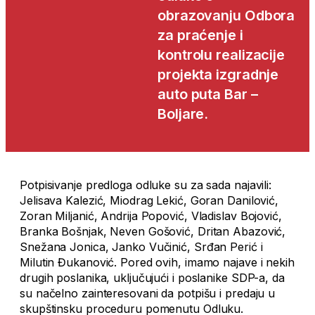
obrazovanju Odbora
za praćenje i
kontrolu realizacije
projekta izgradnje
auto puta Bar –
Boljare.
Potpisivanje predloga odluke su za sada najavili:
Jelisava Kalezić, Miodrag Lekić, Goran Danilović,
Zoran Miljanić, Andrija Popović, Vladislav Bojović,
Branka Bošnjak, Neven Gošović, Dritan Abazović,
Snežana Jonica, Janko Vučinić, Srđan Perić i
Milutin Đukanović. Pored ovih, imamo najave i nekih
drugih poslanika, uključujući i poslanike SDP-a, da
su načelno zainteresovani da potpišu i predaju u
skupštinsku proceduru pomenutu Odluku.