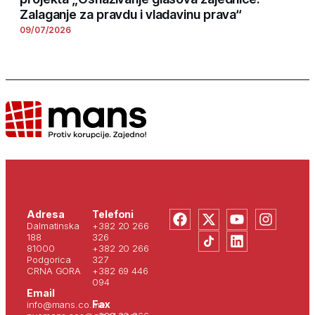
Zalaganje za pravdu i vladavinu prava“
09/07/2026
Adresa
Telefoni
Dalmatinska
+382 20 266
188
326
81000
+382 20 266
Podgorica
327
CRNA GORA
+382 69 446
094
Email
Fax
info@mans.co.me