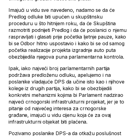
Imajući u vidu sve navedeno, nadamo se da će
Predlog odluke biti upućen u skupštinsku
proceduru u što hitnijem roku, da će Skupština
razmotriti podnijeti Predlog i da će poslanici o njemu
raspravljati i glasati prije početka ljetnje pauze, kako
bi se Odbor hitno uspostavio i kako bi se od samog
početka realizacije projekta izgradnje auto puta
obezbijedila njegova puna parlamentarna kontrola.
Ipak, iako najveći broj parlamentarnih partija
podržava predloženu odluku, apelujemo i na
poslanike vladajuće DPS da učine isto kao i njihove
kolege iz drugih partija, kako bi se obezbijedili
konkretni mehanizmi kojima bi Parlament nadzirao
najveći crnogorski infrastrukturni projekat, jer je to
pitanje od najvećeg interesa za crnogorske
građane, imajući u vidu cijenu koja će za ovaj
infrastrukturni objekat biti plaćena.
Pozivamo poslanike DPS-a da otkažu poslušnost