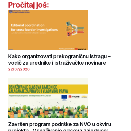
Pročitaj još:
Kako organizovati prekograničnu istragu –
vodič za urednike i istraživačke novinare
22/07/2026
Završen program podrške za NVO u okviru
projekta „Osnaživanje glasova zajednice: