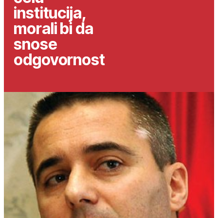
institucija,
morali bi da
snose
odgovornost