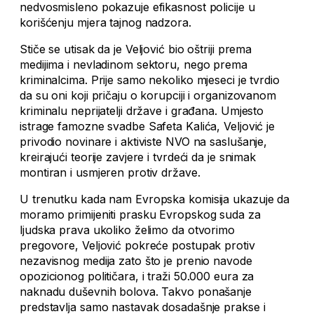
nedvosmisleno pokazuje efikasnost policije u
korišćenju mjera tajnog nadzora.
Stiče se utisak da je Veljović bio oštriji prema
medijima i nevladinom sektoru, nego prema
kriminalcima. Prije samo nekoliko mjeseci je tvrdio
da su oni koji pričaju o korupciji i organizovanom
kriminalu neprijatelji države i građana. Umjesto
istrage famozne svadbe Safeta Kalića, Veljović je
privodio novinare i aktiviste NVO na saslušanje,
kreirajući teorije zavjere i tvrdeći da je snimak
montiran i usmjeren protiv države.
U trenutku kada nam Evropska komisija ukazuje da
moramo primijeniti prasku Evropskog suda za
ljudska prava ukoliko želimo da otvorimo
pregovore, Veljović pokreće postupak protiv
nezavisnog medija zato što je prenio navode
opozicionog političara, i traži 50.000 eura za
naknadu duševnih bolova. Takvo ponašanje
predstavlja samo nastavak dosadašnje prakse i