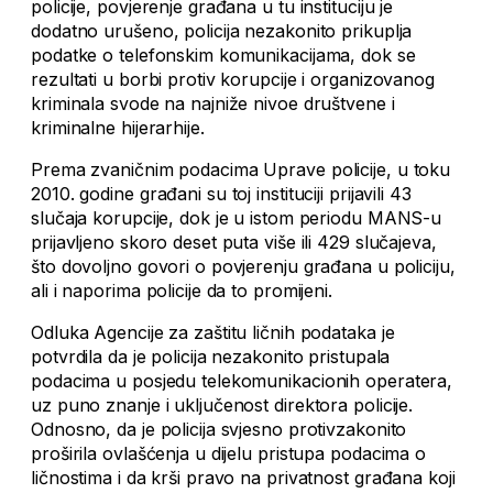
policije, povjerenje građana u tu instituciju je
dodatno urušeno, policija nezakonito prikuplja
podatke o telefonskim komunikacijama, dok se
rezultati u borbi protiv korupcije i organizovanog
kriminala svode na najniže nivoe društvene i
kriminalne hijerarhije.
Prema zvaničnim podacima Uprave policije, u toku
2010. godine građani su toj instituciji prijavili 43
slučaja korupcije, dok je u istom periodu MANS-u
prijavljeno skoro deset puta više ili 429 slučajeva,
što dovoljno govori o povjerenju građana u policiju,
ali i naporima policije da to promijeni.
Odluka Agencije za zaštitu ličnih podataka je
potvrdila da je policija nezakonito pristupala
podacima u posjedu telekomunikacionih operatera,
uz puno znanje i uključenost direktora policije.
Odnosno, da je policija svjesno protivzakonito
proširila ovlašćenja u dijelu pristupa podacima o
ličnostima i da krši pravo na privatnost građana koji