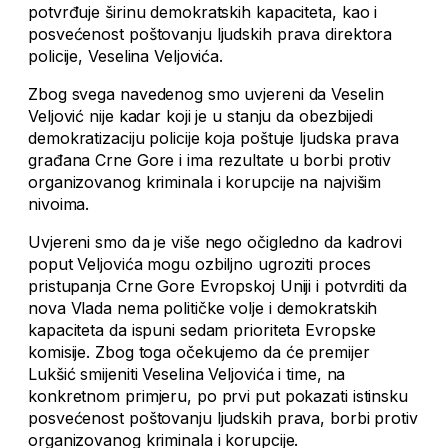
potvrđuje širinu demokratskih kapaciteta, kao i
posvećenost poštovanju ljudskih prava direktora
policije, Veselina Veljovića.
Zbog svega navedenog smo uvjereni da Veselin
Veljović nije kadar koji je u stanju da obezbijedi
demokratizaciju policije koja poštuje ljudska prava
građana Crne Gore i ima rezultate u borbi protiv
organizovanog kriminala i korupcije na najvišim
nivoima.
Uvjereni smo da je više nego očigledno da kadrovi
poput Veljovića mogu ozbiljno ugroziti proces
pristupanja Crne Gore Evropskoj Uniji i potvrditi da
nova Vlada nema političke volje i demokratskih
kapaciteta da ispuni sedam prioriteta Evropske
komisije. Zbog toga očekujemo da će premijer
Lukšić smijeniti Veselina Veljovića i time, na
konkretnom primjeru, po prvi put pokazati istinsku
posvećenost poštovanju ljudskih prava, borbi protiv
organizovanog kriminala i korupcije.