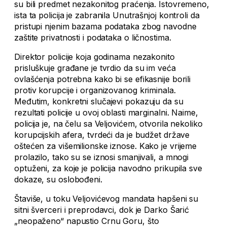
su bili predmet nezakonitog praćenja. Istovremeno,
ista ta policija je zabranila Unutrašnjoj kontroli da
pristupi njenim bazama podataka zbog navodne
zaštite privatnosti i podataka o ličnostima.
Direktor policije koja godinama nezakonito
prisluškuje građane je tvrdio da su im veća
ovlašćenja potrebna kako bi se efikasnije borili
protiv korupcije i organizovanog kriminala.
Međutim, konkretni slučajevi pokazuju da su
rezultati policije u ovoj oblasti marginalni. Naime,
policija je, na čelu sa Veljovićem, otvorila nekoliko
korupcijskih afera, tvrdeći da je budžet države
oštećen za višemilionske iznose. Kako je vrijeme
prolazilo, tako su se iznosi smanjivali, a mnogi
optuženi, za koje je policija navodno prikupila sve
dokaze, su oslobođeni.
Štaviše, u toku Veljovićevog mandata hapšeni su
sitni šverceri i preprodavci, dok je Darko Šarić
„neopaženo“ napustio Crnu Goru, što