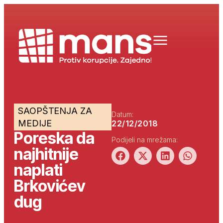
SAOPŠTENJA ZA
Datum:
MEDIJE
22/12/2018
Poreska da
Podijeli na mrežama:
najhitnije
naplati
Brkovićev
dug