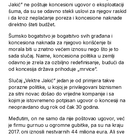
Jakić” ne poštuje koncesioni ugovor o eksploataciji
šuma, da su se odavno stekli uslovi za njegov raskid
i da kroz neplaćanje poreza i koncesione naknade
direktno šteti budžet.
Šumsko bogatstvo je bogatstvo svih građana i
koncesiona naknada za njegovo korišćenje bi
morala biti u znatno većem iznosu nego što je to
sada slučaj. Naime, koncesiona politika u zemlji
odavno je zrela za ozbiljno redefinisanje, budući da
od koncesija država prihoduje „mrvice”.
Slučaj „Vektre Jakić” jedan je od primjera takve
porazne politike, u kojoj je privilegovani biznismen
za sitni novac došao do vrijedne kompanije i sa
kojim je istovremeno potpisan ugovor o koncesiji na
neopravdano dug rok od čak 30 godina.
Međutim, on ne samo da nije poštovao ugovor, već
je firmu gurnuo u ogromne gubitke, pa su na kraju
2017. oni iznosili nestvarnih 44 miliona eura. Ali sve