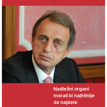
Nadležni organi
morali bi najhitnije
da naplate