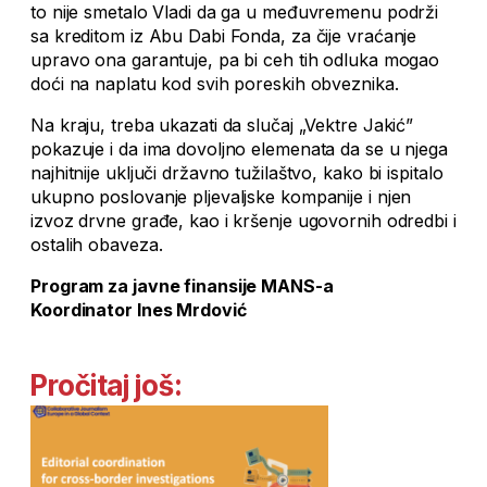
to nije smetalo Vladi da ga u međuvremenu podrži
sa kreditom iz Abu Dabi Fonda, za čije vraćanje
upravo ona garantuje, pa bi ceh tih odluka mogao
doći na naplatu kod svih poreskih obveznika.
Na kraju, treba ukazati da slučaj „Vektre Jakić”
pokazuje i da ima dovoljno elemenata da se u njega
najhitnije uključi državno tužilaštvo, kako bi ispitalo
ukupno poslovanje pljevaljske kompanije i njen
izvoz drvne građe, kao i kršenje ugovornih odredbi i
ostalih obaveza.
Program za javne finansije MANS-a
Koordinator Ines Mrdović
Pročitaj još: