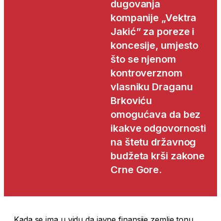
dugovanja
kompanije „Vektra
Jakić” za poreze i
koncesije, umjesto
što se njenom
kontroverznom
vlasniku Draganu
Brkoviću
omogućava da bez
ikakve odgovornosti
na štetu državnog
budžeta krši zakone
Crne Gore.
Kada se ima u vidu da javne finansije zemlje tonu