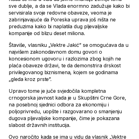
sve dublje, a da se Vlada enormno zadužuje kako bi
servisirala svoje redovne obaveze, veoma je
zabrinjavajuće da Poreska uprava još ništa ne
preduzima kako bi naplatila dug pljevaljske
kompanije od blizu deset miliona.
Štaviše, vlasniku „Vektre Jakić” se omogućava da u
najvišem zakonodavnom domu govori o
koncesionom ugovoru i razlozima zbog kojih ne
plaća obaveze državi, te da demonstrira drskost
privilegovanog biznismena, kojem se godinama
„gleda kroz prste”.
Upravo tome je juče svjedočila kompletna
crnogorska javnost kada je u Skupštini Crne Gore,
na posebnoj sjednici odbora za ekonomiju i
poljoprivredu, uopšte i razgovarano o smanjenju
dugova pljevaljske kompanije, čime je pokazana
slabost državnih institucija.
Ovo naročito kada se ima u vidu da vlasnik „Vektre