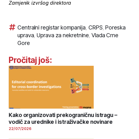
Zamjenik izvršog direktora
Centralni registar kompanija
,
CRPS
,
Poreska
uprava
,
Uprava za nekretnine
,
Vlada Crne
Gore
Pročitaj još:
Kako organizovati prekograničnu istragu –
vodič za urednike i istraživačke novinare
22/07/2026