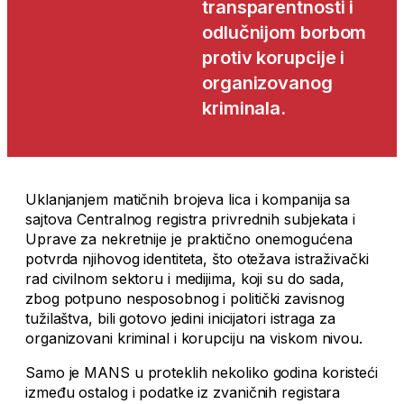
transparentnosti i
odlučnijom borbom
protiv korupcije i
organizovanog
kriminala.
Uklanjanjem matičnih brojeva lica i kompanija sa
sajtova Centralnog registra privrednih subjekata i
Uprave za nekretnije je praktično onemogućena
potvrda njihovog identiteta, što otežava istraživački
rad civilnom sektoru i medijima, koji su do sada,
zbog potpuno nesposobnog i politički zavisnog
tužilaštva, bili gotovo jedini inicijatori istraga za
organizovani kriminal i korupciju na viskom nivou.
Samo je MANS u proteklih nekoliko godina koristeći
između ostalog i podatke iz zvaničnih registara