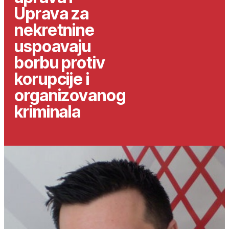
Uprava za
nekretnine
uspoavaju
borbu protiv
korupcije i
organizovanog
kriminala