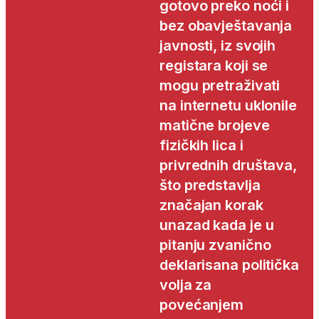
gotovo preko noći i
bez obavještavanja
javnosti, iz svojih
registara koji se
mogu pretraživati
na internetu uklonile
matične brojeve
fizičkih lica i
privrednih društava,
što predstavlja
značajan korak
unazad kada je u
pitanju zvanično
deklarisana politička
volja za
povećanjem