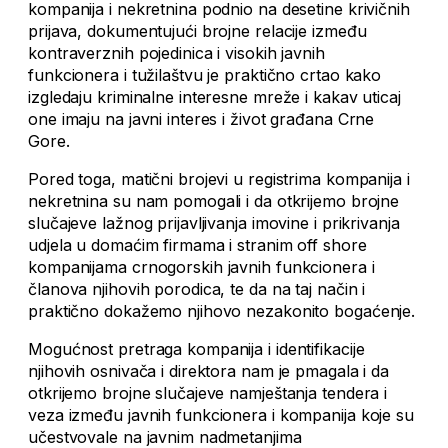
kompanija i nekretnina podnio na desetine krivičnih
prijava, dokumentujući brojne relacije između
kontraverznih pojedinica i visokih javnih
funkcionera i tužilaštvu je praktično crtao kako
izgledaju kriminalne interesne mreže i kakav uticaj
one imaju na javni interes i život građana Crne
Gore.
Pored toga, matični brojevi u registrima kompanija i
nekretnina su nam pomogali i da otkrijemo brojne
slučajeve lažnog prijavljivanja imovine i prikrivanja
udjela u domaćim firmama i stranim off shore
kompanijama crnogorskih javnih funkcionera i
članova njihovih porodica, te da na taj način i
praktično dokažemo njihovo nezakonito bogaćenje.
Mogućnost pretraga kompanija i identifikacije
njihovih osnivača i direktora nam je pmagala i da
otkrijemo brojne slučajeve namještanja tendera i
veza između javnih funkcionera i kompanija koje su
učestvovale na javnim nadmetanjima