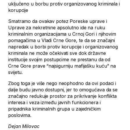
uključeno u borbu protiv organizovanog kriminala i
korupcije
Smatramo da ovakav potez Poreske uprave i
Uprave za nekretnine apsolutno ide na ruku
kriminalnim organizacijama u Crnoj Gori i njihovim
pomagačima u Vladi Crne Gore, te da se značajni
napredak u borbi protiv korupcije i organizovanog
kriminala ne može očekivati sve dok državne
institucije svojim postupcime ne prestanu da od
Crne Gore prave “najsigurniju mafijašku kuću” na
svijetu.
Zbog toga je više nego neophodno da ovi podaci i
dalje budu javno dostupni, jer to omogućava da se
značajno redukuje prostor za prikrivanje konflikta
interesa i veza između javnih funkcionera i
pripadnika kriminalnih grupa u zajedničkim
poslovima.
Dejan Milovac