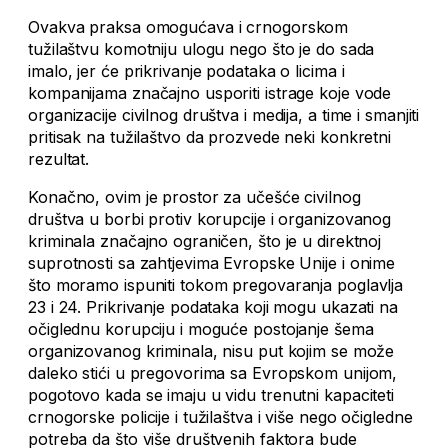
Ovakva praksa omogućava i crnogorskom
tužilaštvu komotniju ulogu nego što je do sada
imalo, jer će prikrivanje podataka o licima i
kompanijama značajno usporiti istrage koje vode
organizacije civilnog društva i medija, a time i smanjiti
pritisak na tužilaštvo da prozvede neki konkretni
rezultat.
Konačno, ovim je prostor za učešće civilnog
društva u borbi protiv korupcije i organizovanog
kriminala značajno ograničen, što je u direktnoj
suprotnosti sa zahtjevima Evropske Unije i onime
što moramo ispuniti tokom pregovaranja poglavlja
23 i 24. Prikrivanje podataka koji mogu ukazati na
očiglednu korupciju i moguće postojanje šema
organizovanog kriminala, nisu put kojim se može
daleko stići u pregovorima sa Evropskom unijom,
pogotovo kada se imaju u vidu trenutni kapaciteti
crnogorske policije i tužilaštva i više nego očigledne
potreba da što više društvenih faktora bude