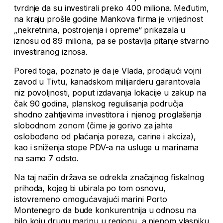
tvrdnje da su investirali preko 400 miliona. Međutim,
na kraju prošle godine Mankova firma je vrijednost
„nekretnina, postrojenja i opreme“ prikazala u
iznosu od 89 miliona, pa se postavlja pitanje stvarno
investiranog iznosa.
Pored toga, poznato je da je Vlada, prodajući vojni
zavod u Tivtu, kanadskom milijarderu garantovala
niz povoljnosti, poput izdavanja lokacije u zakup na
čak 90 godina, planskog regulisanja područja
shodno zahtjevima investitora i njenog proglašenja
slobodnom zonom (čime je gorivo za jahte
oslobođeno od plaćanja poreza, carine i akciza),
kao i sniženja stope PDV-a na usluge u marinama
na samo 7 odsto.
Na taj način država se odrekla značajnog fiskalnog
prihoda, kojeg bi ubirala po tom osnovu,
istovremeno omogućavajući marini Porto
Montenegro da bude konkurentnija u odnosu na
bilo koju drugu marinu u regionu, a njenom vlasniku