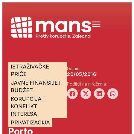
ISTRAŽIVAČKE
Datum:
PRIČE
20/05/2016
JAVNE FINANSIJE I
Podijeli na mrežama:
BUDŽET
KORUPCIJA I
KONFLIKT
INTERESA
PRIVATIZACIJA
Porto