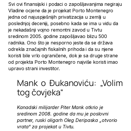
Svi ovi finansijski i podaci o zapošljavanjima negiraju
Vladine ocjene da je projekat Porto Montenegro
jedna od najuspješnijih privatizacija u zemlji u
poslednjoj deceniji, posebno kada se ima u vidu da
je nekadašnji vojno remontni zavod u Tivtu
sredinom 2005. godine zapošljavao blizu 500
radnika. Ono što je nesporno jeste da se država
odrekla značajnih fiskalnih prihoda i da su njene
koristi bile vrlo ograničene, dok je sa druge strane
od projekta Porto Montenegro najviše koristi imao
upravo strani investitor.
Mank o Đukanoviću: „Volim
tog čovjeka“
Kanadski milijarder Piter Mank otkrio je
sredinom 2008. godine da mu je poslovni
partner, ruski oligarh Oleg Deripaska „otvorio
vrata“ za projekat u Tivtu.