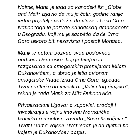
Naime, Mank je tada za kanadski list „Globe
and Mail“ izjavio da mu je četiri godine ranije
jedan prijatelj predložio da ulaže u Crnu Goru.
Nakon toga je pozvao kanadskog ambasadora
u Beogradu, koji mu je saopštio da će Crna
Gora uskoro biti nezavisna i postati Monako.
Mank je potom pozvao svog poslovnog
partnera Deripasku, koji je telefonom
razgovarao sa crnogorskim premijerom Milom
Đukanovićem, a ubrzo je letio avionom
crnogorske Vlade iznad Crne Gore, ugledao
Tivat i odlučio da investira. „Volim tog čovjeka“,
rekao je tada Mank za Mila Đukanovića.
Privatizacioni Ugovor o kupovini, prodaji i
investiranju u vojnu imovinu Mornaričko-
tehničko remontnog zavoda „Sava Kovačević“
Tivat i Doma vojske Tivat jedan je od rijetkih na
kojem je Đukanovićev potpis.