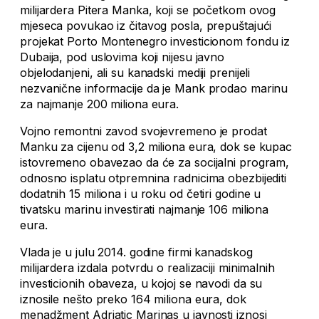
milijardera Pitera Manka, koji se početkom ovog
mjeseca povukao iz čitavog posla, prepuštajući
projekat Porto Montenegro investicionom fondu iz
Dubaija, pod uslovima koji nijesu javno
objelodanjeni, ali su kanadski mediji prenijeli
nezvanične informacije da je Mank prodao marinu
za najmanje 200 miliona eura.
Vojno remontni zavod svojevremeno je prodat
Manku za cijenu od 3,2 miliona eura, dok se kupac
istovremeno obavezao da će za socijalni program,
odnosno isplatu otpremnina radnicima obezbijediti
dodatnih 15 miliona i u roku od četiri godine u
tivatsku marinu investirati najmanje 106 miliona
eura.
Vlada je u julu 2014. godine firmi kanadskog
milijardera izdala potvrdu o realizaciji minimalnih
investicionih obaveza, u kojoj se navodi da su
iznosile nešto preko 164 miliona eura, dok
menadžment Adriatic Marinas u javnosti iznosi