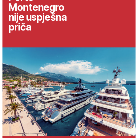
Montenegro
nije uspješna
priča