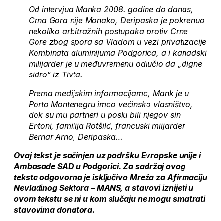
Od intervjua Manka 2008. godine do danas,
Crna Gora nije Monako, Deripaska je pokrenuo
nekoliko arbitražnih postupaka protiv Crne
Gore zbog spora sa Vladom u vezi privatizacije
Kombinata aluminijuma Podgorica, a i kanadski
milijarder je u međuvremenu odlučio da „digne
sidro“ iz Tivta.
Prema medijskim informacijama, Mank je u
Porto Montenegru imao većinsko vlasništvo,
dok su mu partneri u poslu bili njegov sin
Entoni, familija Rotšild, francuski miijarder
Bernar Arno, Deripaska…
Ovaj tekst je sačinjen uz podršku Evropske unije i
Ambasade SAD u Podgorici. Za sadržaj ovog
teksta odgovorna je isključivo Mreža za Afirmaciju
Nevladinog Sektora – MANS, a stavovi iznijeti u
ovom tekstu se ni u kom slučaju ne mogu smatrati
stavovima donatora.