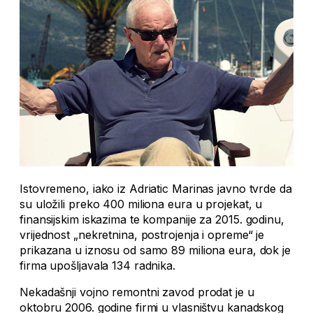
Istovremeno, iako iz Adriatic Marinas javno tvrde da
su uložili preko 400 miliona eura u projekat, u
finansijskim iskazima te kompanije za 2015. godinu,
vrijednost „nekretnina, postrojenja i opreme“ je
prikazana u iznosu od samo 89 miliona eura, dok je
firma upošljavala 134 radnika.
Nekadašnji vojno remontni zavod prodat je u
oktobru 2006. godine firmi u vlasništvu kanadskog