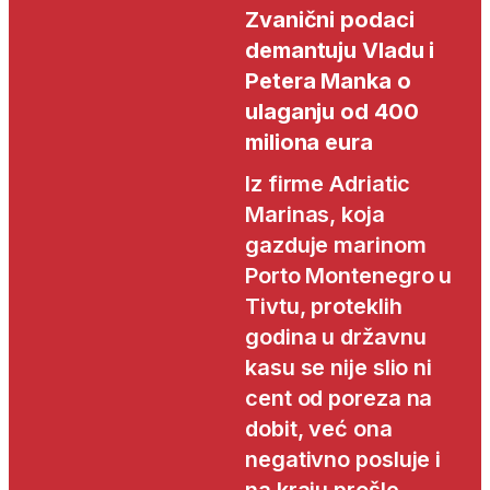
Zvanični podaci
demantuju Vladu i
Petera Manka o
ulaganju od 400
miliona eura
Iz firme Adriatic
Marinas, koja
gazduje marinom
Porto Montenegro u
Tivtu, proteklih
godina u državnu
kasu se nije slio ni
cent od poreza na
dobit, već ona
negativno posluje i