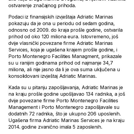
ostvarenje značajnog prihoda.
Podaci iz finansijskih izvještaja Adriatic Marinas
pokazuju da je ona u periodu od sedam godina,
odnosno od 2009. do kraja prošle godine, ostvarila
prihod od oko 120 miliona eura. Istovremeno, još
dvije vlasnički povezane firme Adriatic Marinas
Services, koja je ugašena krajem prošle godine, i
Porto Montenegro Facilities Managment, prikazale
su u ranijim godinama prihod od najmanje 34,7
miliona, ali nije jasno da li je ova suma uključena u
konsolidovani izvještaj Adriatic Marinas.
Kada su u pitanju zapošljavanja, Adriatic Marinas je
na kraju prošle godine upošljavao 134 radnika, a još
dvije povezane firme Porto Montenegro Facilities
Management i Porto Montenegro zapošljavale su
dodatnih 72 radnika, što je ukupno 206 uposlenih.
Ugašena firma Adriatic Marinas Services je na kraju
2014. godine zvanično imala 5 zaposlenih.