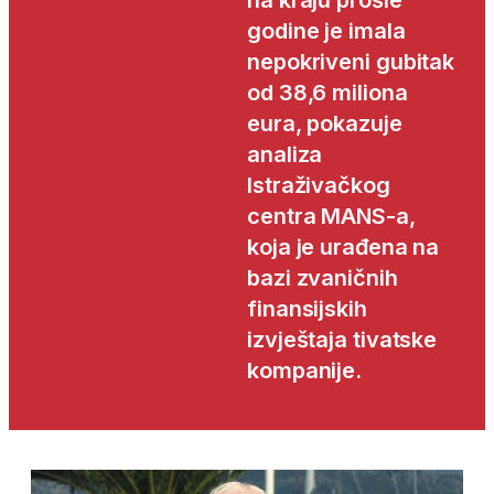
na kraju prošle
godine je imala
nepokriveni gubitak
od 38,6 miliona
eura, pokazuje
analiza
Istraživačkog
centra MANS-a,
koja je urađena na
bazi zvaničnih
finansijskih
izvještaja tivatske
kompanije.