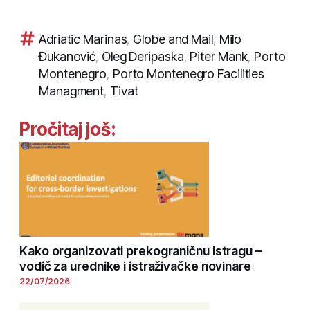
Adriatic Marinas
,
Globe and Mail
,
Milo
Đukanović
,
Oleg Deripaska
,
Piter Mank
,
Porto
Montenegro
,
Porto Montenegro Facilities
Managment
,
Tivat
Pročitaj još:
Kako organizovati prekograničnu istragu –
vodič za urednike i istraživačke novinare
22/07/2026