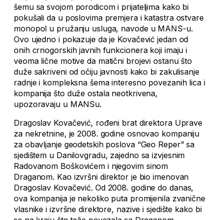
šemu sa svojom porodicom i prijateljima kako bi
pokušali da u poslovima premjera i katastra ostvare
monopol u pružanju usluga, navode u MANS-u.
Ovo ujedno i pokazuje da je Kovačević jedan od
onih crnogorskih javnih funkcionera koji imaju i
veoma lične motive da matični brojevi ostanu što
duže sakriveni od očiju javnosti kako bi zakulisanje
radnje i kompleksna šema interesno povezanih lica i
kompanija što duže ostala neotkrivena,
upozoravaju u MANSu.
Dragoslav Kovačević, rođeni brat direktora Uprave
za nekretnine, je 2008. godine osnovao kompaniju
za obavljanje geodetskih poslova “Geo Reper” sa
sjedištem u Danilovgradu, zajedno sa izvjesnim
Radovanom Boškovićem i njegovim sinom
Draganom. Kao izvršni direktor je bio imenovan
Dragoslav Kovačević. Od 2008. godine do danas,
ova kompanija je nekoliko puta promijenila zvanične
vlasnike i izvršne direktore, nazive i sjedište kako bi