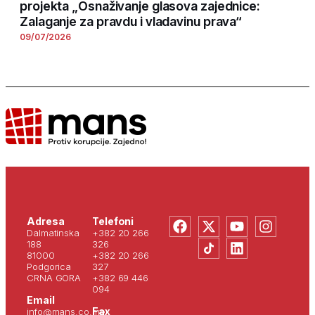
projekta „Osnaživanje glasova zajednice:
Zalaganje za pravdu i vladavinu prava“
09/07/2026
Adresa
Telefoni
Dalmatinska
+382 20 266
188
326
81000
+382 20 266
Podgorica
327
CRNA GORA
+382 69 446
094
Email
Fax
info@mans.co.me