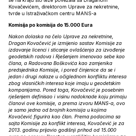
se na kraju što teže povezala sa Draganom
Kovačevićem, direktorom Uprave za nekretnine,
tvrde u Istraživačkom centru MANS-a
Komisija po komisija do 15.000 Eura
Nakon dolaska na čelo Uprave za nekretnine,
Dragan Kovačević je izmijenio sastav Komisije za
izdavanje licenci i sticanje ovlašćenja za izvođenje
geodetskih radova i Rješenjem imenovao sebe kao
člana, a Radovana Boškovića kao zamjenika
predsjednika Komisije, i pored činjenice da se i
jedan i drugi nalaze u očiglednom konfliktu interesa
zbog vlasničkih interesa koje imaju u geodetskim
kompanijama. Pored toga, Kovačević je posebnim
rješenjem definisao i visinu nadoknade koju primaju
članovi ove komisije, a prema izvoru MANS-a, ovo
je samo jedna od brojnih komisija u kojima
Kovačević figurira kao član. Prema podacima sa
sajta Komisije za konflikt interesa, Kovačević je za
2013. godinu prijavio godišnji prihod od 15.000