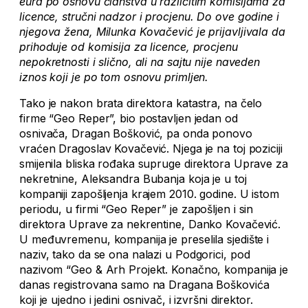
eura po osnovu članstva u različitim komisijama za
licence, stručni nadzor i procjenu. Do ove godine i
njegova žena, Milunka Kovačević je prijavljivala da
prihoduje od komisija za licence, procjenu
nepokretnosti i slično, ali na sajtu nije naveden
iznos koji je po tom osnovu primljen.
Tako je nakon brata direktora katastra, na čelo
firme “Geo Reper”, bio postavljen jedan od
osnivača, Dragan Bošković, pa onda ponovo
vraćen Dragoslav Kovačević. Njega je na toj poziciji
smijenila bliska rođaka supruge direktora Uprave za
nekretnine, Aleksandra Bubanja koja je u toj
kompaniji zapošljenja krajem 2010. godine. U istom
periodu, u firmi “Geo Reper” je zapošljen i sin
direktora Uprave za nekrentine, Danko Kovačević.
U međuvremenu, kompanija je preselila sjedište i
naziv, tako da se ona nalazi u Podgorici, pod
nazivom “Geo & Arh Projekt. Konačno, kompanija je
danas registrovana samo na Dragana Boškovića
koji je ujedno i jedini osnivač, i izvršni direktor.