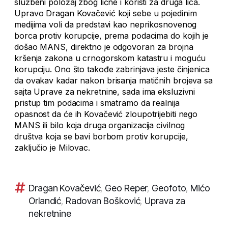
službeni položaj zbog lične i koristi za druga lica.
Upravo Dragan Kovačević koji sebe u pojedinim
medijima voli da predstavi kao neprikosnovenog
borca protiv korupcije, prema podacima do kojih je
došao MANS, direktno je odgovoran za brojna
kršenja zakona u crnogorskom katastru i moguću
korupciju. Ono što takođe zabrinjava jeste činjenica
da ovakav kadar nakon brisanja matičnih brojeva sa
sajta Uprave za nekretnine, sada ima eksluzivni
pristup tim podacima i smatramo da realnija
opasnost da će ih Kovačević zloupotrijebiti nego
MANS ili bilo koja druga organizacija civilnog
društva koja se bavi borbom protiv korupcije,
zaključio je Milovac.
Dragan Kovačević
,
Geo Reper
,
Geofoto
,
Mićo
Orlandić
,
Radovan Bošković
,
Uprava za
nekretnine