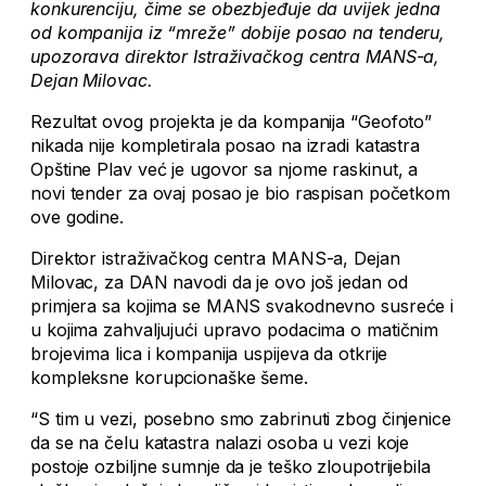
konkurenciju, čime se obezbjeđuje da uvijek jedna
od kompanija iz “mreže” dobije posao na tenderu,
upozorava direktor Istraživačkog centra MANS-a,
Dejan Milovac.
Rezultat ovog projekta je da kompanija “Geofoto”
nikada nije kompletirala posao na izradi katastra
Opštine Plav već je ugovor sa njome raskinut, a
novi tender za ovaj posao je bio raspisan početkom
ove godine.
Direktor istraživačkog centra MANS-a, Dejan
Milovac, za DAN navodi da je ovo još jedan od
primjera sa kojima se MANS svakodnevno susreće i
u kojima zahvaljujući upravo podacima o matičnim
brojevima lica i kompanija uspijeva da otkrije
kompleksne korupcionaške šeme.
“S tim u vezi, posebno smo zabrinuti zbog činjenice
da se na čelu katastra nalazi osoba u vezi koje
postoje ozbiljne sumnje da je teško zloupotrijebila