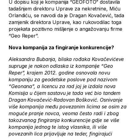
U dopisu koji je kompanija “GEOFOTO” dostavila
tadašnjem direktoru Uprave za nekretnine, Miću
Orlandiću, se navodi da je Dragan Kovačević, tada
zamjenik direktora Uprave, kao rukovodilac toga
projekata pozitivno mišljenje o angažovanju firme
“Geo Reper”.
Nova kompanija za fingiranje konkurencije?
Aleksandra Bubanja, bliska rođaka Kovačevićeve
supruge je nakon odlaska iz kompanije “Geo
Reper”, krajem 2012. godine osnovala novu
kompaniju za geodetske poslove pod nazivom
“Geonana”, a licencu za rad joj je izdala nova
Komisija u čijem sastavu je tada već bio tandem
Dragan Kovačević-Radovan Bošković. Osnivanje
više kompanija među povezanim licima se osim za
moguće pranje novca, veoma često radi i zbog
takozvanog fingiranja konkurencije gdje se više
kompanija jednog te istog vlasnika, ili više
povezanih lica prijavljuje na teder, fingirajući