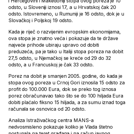
i Hercegovini i Makedoniji stopa ovog poreza je 10
odsto, u Sloveniji iznosi 17, a u Hrvatskoj čak 20
odsto. Istovremeno, u Rumuniji je 16 odsto, dok je u
Slovačkoj i Poljskoj 19 odsto.
Kada je riječ o razvijenim evropskim ekonomijama,
ova stopa je znatno veća i pokazuje da te države
najveće prihode ubiraju upravo od dobiti
preduzeća, pa je tako u Italiji stopa poreza na dobit
27,5 odsto, u Njemačkoj se kreće od 29 do 32
odsto, a u Francuskoj je čak 33 odsto.
Porez na dobit je smanjen 2005. godine, do kada je
stopa ovog poreza u Crnoj Gori iznosila 15 odsto za
profit do 100.000 Eura, dok se preko tog iznosa
porez obračunavao tako što se do 100 hiljada Eura
dobiti plaćalo fiksno 15 hiljada, a za sumu iznad toga
računala se osnovica od 20 odsto.
Analiza Istraživačkog centra MANS-a
nedvosmisleno pokazuje koliko je Vlada štetno
postupala na teret građana i na račun javnog