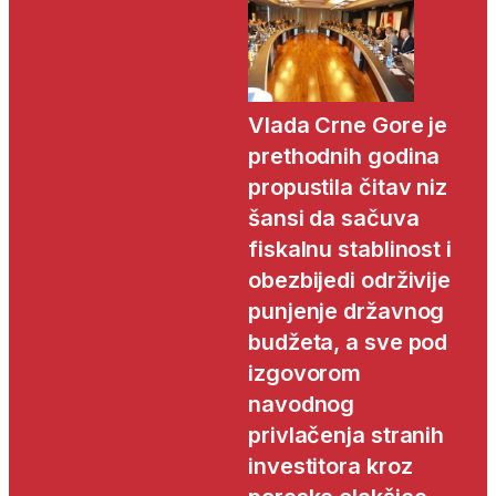
Vlada Crne Gore je
prethodnih godina
propustila čitav niz
šansi da sačuva
fiskalnu stablinost i
obezbijedi održivije
punjenje državnog
budžeta, a sve pod
izgovorom
navodnog
privlačenja stranih
investitora kroz