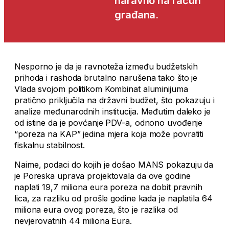
naravno na račun
građana.
Nesporno je da je ravnoteža između budžetskih
prihoda i rashoda brutalno narušena tako što je
Vlada svojom politikom Kombinat aluminijuma
pratično priključila na državni budžet, što pokazuju i
analize međunarodnih institucija. Međutim daleko je
od istine da je povćanje PDV-a, odnono uvođenje
“poreza na KAP” jedina mjera koja može povratiti
fiskalnu stabilnost.
Naime, podaci do kojih je došao MANS pokazuju da
je Poreska uprava projektovala da ove godine
naplati 19,7 miliona eura poreza na dobit pravnih
lica, za razliku od prošle godine kada je naplatila 64
miliona eura ovog poreza, što je razlika od
nevjerovatnih 44 miliona Eura.