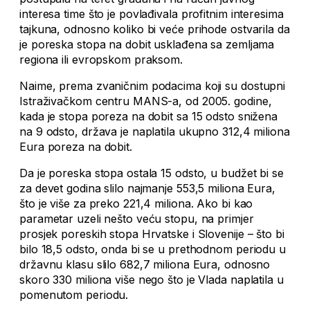
interesa time što je povlađivala profitnim interesima
tajkuna, odnosno koliko bi veće prihode ostvarila da
je poreska stopa na dobit usklađena sa zemljama
regiona ili evropskom praksom.
Naime, prema zvaničnim podacima koji su dostupni
Istraživačkom centru MANS-a, od 2005. godine,
kada je stopa poreza na dobit sa 15 odsto snižena
na 9 odsto, država je naplatila ukupno 312,4 miliona
Eura poreza na dobit.
Da je poreska stopa ostala 15 odsto, u budžet bi se
za devet godina slilo najmanje 553,5 miliona Eura,
što je više za preko 221,4 miliona. Ako bi kao
parametar uzeli nešto veću stopu, na primjer
prosjek poreskih stopa Hrvatske i Slovenije – što bi
bilo 18,5 odsto, onda bi se u prethodnom periodu u
državnu klasu slilo 682,7 miliona Eura, odnosno
skoro 330 miliona više nego što je Vlada naplatila u
pomenutom periodu.