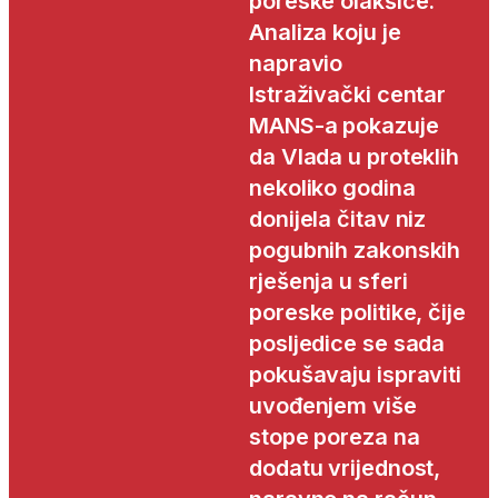
poreske olakšice.
Analiza koju je
napravio
Istraživački centar
MANS-a pokazuje
da Vlada u proteklih
nekoliko godina
donijela čitav niz
pogubnih zakonskih
rješenja u sferi
poreske politike, čije
posljedice se sada
pokušavaju ispraviti
uvođenjem više
stope poreza na
dodatu vrijednost,