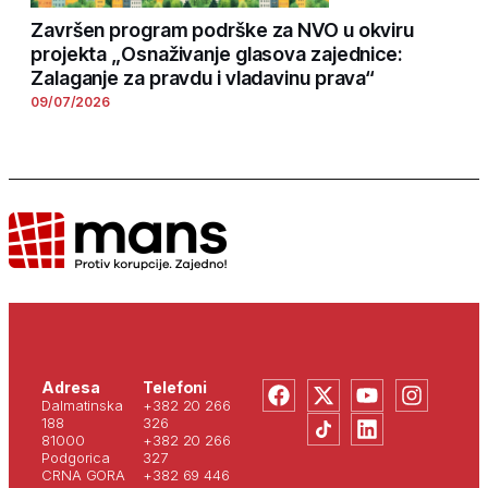
Završen program podrške za NVO u okviru
projekta „Osnaživanje glasova zajednice:
Zalaganje za pravdu i vladavinu prava“
09/07/2026
Adresa
Telefoni
Dalmatinska
+382 20 266
188
326
81000
+382 20 266
Podgorica
327
CRNA GORA
+382 69 446