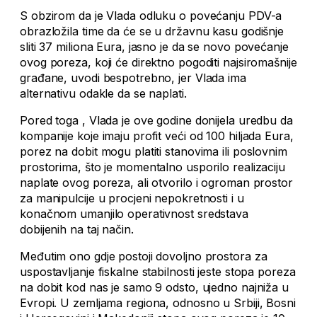
S obzirom da je Vlada odluku o povećanju PDV-a
obrazložila time da će se u državnu kasu godišnje
sliti 37 miliona Eura, jasno je da se novo povećanje
ovog poreza, koji će direktno pogoditi najsiromašnije
građane, uvodi bespotrebno, jer Vlada ima
alternativu odakle da se naplati.
Pored toga , Vlada je ove godine donijela uredbu da
kompanije koje imaju profit veći od 100 hiljada Eura,
porez na dobit mogu platiti stanovima ili poslovnim
prostorima, što je momentalno usporilo realizaciju
naplate ovog poreza, ali otvorilo i ogroman prostor
za manipulcije u procjeni nepokretnosti i u
konačnom umanjilo operativnost sredstava
dobijenih na taj način.
Međutim ono gdje postoji dovoljno prostora za
uspostavljanje fiskalne stabilnosti jeste stopa poreza
na dobit kod nas je samo 9 odsto, ujedno najniža u
Evropi. U zemljama regiona, odnosno u Srbiji, Bosni