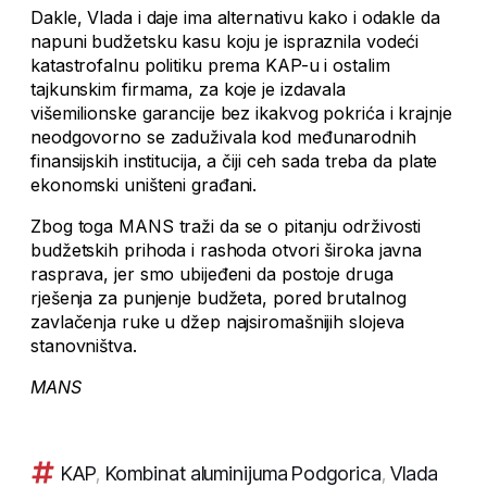
Dakle, Vlada i daje ima alternativu kako i odakle da
napuni budžetsku kasu koju je ispraznila vodeći
katastrofalnu politiku prema KAP-u i ostalim
tajkunskim firmama, za koje je izdavala
višemilionske garancije bez ikakvog pokrića i krajnje
neodgovorno se zaduživala kod međunarodnih
finansijskih institucija, a čiji ceh sada treba da plate
ekonomski uništeni građani.
Zbog toga MANS traži da se o pitanju održivosti
budžetskih prihoda i rashoda otvori široka javna
rasprava, jer smo ubijeđeni da postoje druga
rješenja za punjenje budžeta, pored brutalnog
zavlačenja ruke u džep najsiromašnijih slojeva
stanovništva.
MANS
KAP
,
Kombinat aluminijuma Podgorica
,
Vlada