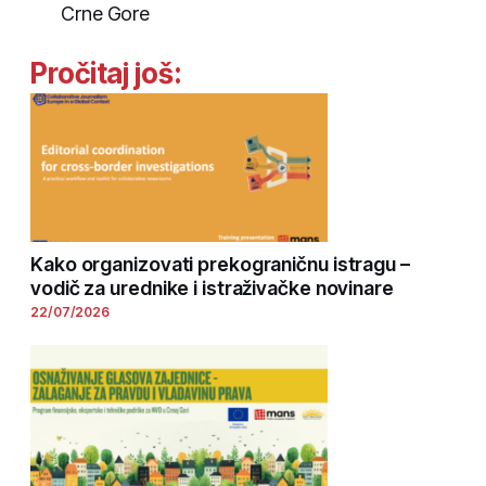
Crne Gore
Pročitaj još:
Kako organizovati prekograničnu istragu –
vodič za urednike i istraživačke novinare
22/07/2026