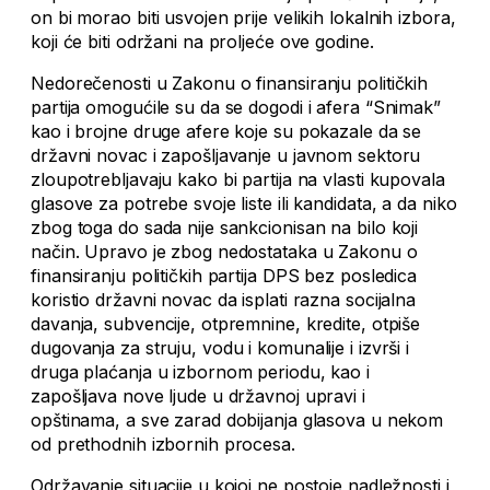
on bi morao biti usvojen prije velikih lokalnih izbora,
koji će biti održani na proljeće ove godine.
Nedorečenosti u Zakonu o finansiranju političkih
partija omogućile su da se dogodi i afera “Snimak”
kao i brojne druge afere koje su pokazale da se
državni novac i zapošljavanje u javnom sektoru
zloupotrebljavaju kako bi partija na vlasti kupovala
glasove za potrebe svoje liste ili kandidata, a da niko
zbog toga do sada nije sankcionisan na bilo koji
način. Upravo je zbog nedostataka u Zakonu o
finansiranju političkih partija DPS bez posledica
koristio državni novac da isplati razna socijalna
davanja, subvencije, otpremnine, kredite, otpiše
dugovanja za struju, vodu i komunalije i izvrši i
druga plaćanja u izbornom periodu, kao i
zapošljava nove ljude u državnoj upravi i
opštinama, a sve zarad dobijanja glasova u nekom
od prethodnih izbornih procesa.
Održavanje situacije u kojoj ne postoje nadležnosti i