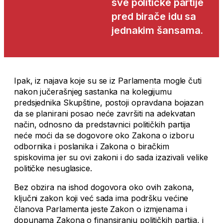
sve političke partije
pred birače idu sa
jednakim šansama.
Ipak, iz najava koje su se iz Parlamenta mogle čuti
nakon jučerašnjeg sastanka na kolegijumu
predsjednika Skupštine, postoji opravdana bojazan
da se planirani posao neće završiti na adekvatan
način, odnosno da predstavnici političkih partija
neće moći da se dogovore oko Zakona o izboru
odbornika i poslanika i Zakona o biračkim
spiskovima jer su ovi zakoni i do sada izazivali velike
političke nesuglasice.
Bez obzira na ishod dogovora oko ovih zakona,
ključni zakon koji već sada ima podršku većine
članova Parlamenta jeste Zakon o izmjenama i
dopunama Zakona o finansiranju političkih partija, i