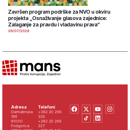
Završen program podrške za NVO u okviru
projekta „Osnaživanje glasova zajednice:
Zalaganje za pravdu i vladavinu prava“
09/07/2026
Adresa
Telefoni
Dalmatinska
+382 20 266
188
326
81000
+382 20 266
Podgorica
327