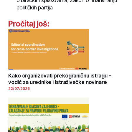
o biračkim spiskovima
,
Zakon o finansiranju
političkih partija
Pročitaj još:
Kako organizovati prekograničnu istragu –
vodič za urednike i istraživačke novinare
22/07/2026