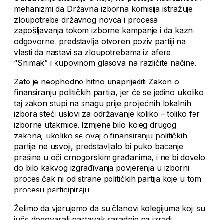
mehanizmi da Državna izborna komisija istražuje
zloupotrebe državnog novca i procesa
zapošljavanja tokom izborne kampanje i da kazni
odgovorne, predstavlja otvoren poziv partiji na
vlasti da nastavi sa zloupotrebama iz afere
“Snimak” i kupovinom glasova na različite načine.
Zato je neophodno hitno unaprijediti Zakon o
finansiranju političkih partija, jer će se jedino ukoliko
taj zakon stupi na snagu prije proljećnih lokalnih
izbora steći uslovi za održavanje koliko – toliko fer
izborne utakmice. Izmjene bilo kojeg drugog
zakona, ukoliko se ovaj o finansiranju političkih
partija ne usvoji, predstavljalo bi puko bacanje
prašine u oči crnogorskim građanima, i ne bi dovelo
do bilo kakvog izgrađivanja povjerenja u izborni
proces čak ni od strane političkih partija koje u tom
procesu participiraju.
Želimo da vjerujemo da su članovi kolegijuma koji su
juče dogovarali nastavak saradnje na izradi