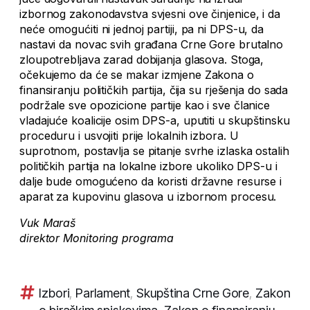
izbornog zakonodavstva svjesni ove činjenice, i da
neće omogućiti ni jednoj partiji, pa ni DPS-u, da
nastavi da novac svih građana Crne Gore brutalno
zloupotrebljava zarad dobijanja glasova. Stoga,
očekujemo da će se makar izmjene Zakona o
finansiranju političkih partija, čija su rješenja do sada
podržale sve opozicione partije kao i sve članice
vladajuće koalicije osim DPS-a, uputiti u skupštinsku
proceduru i usvojiti prije lokalnih izbora. U
suprotnom, postavlja se pitanje svrhe izlaska ostalih
političkih partija na lokalne izbore ukoliko DPS-u i
dalje bude omogućeno da koristi državne resurse i
aparat za kupovinu glasova u izbornom procesu.
Vuk Maraš
direktor Monitoring programa
Izbori
,
Parlament
,
Skupština Crne Gore
,
Zakon