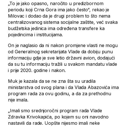
„To je jako opasno, naročito u predizbornom
periodu koji Crna Gora ima jako često“, rekao je
Milovac i dodao da je drugi problem to što nema
centralizovanog sistema socijalne zaštite, već svaka
budžetska jedinica ima određena transfere ka
pojedincima i institucijama.
On je naglasio da ni nakon promjene vlasti ne mogu
od Generalnog sekretarijata Vlade da dobiju punu
informaciju gdje je sve letio državni avion, dodajući
da su tu informaciju tražili u svakom mandatu vlade
i prije 2020. godine i nakon.
Muk je kazala da se ne zna šta su uradila
ministarstva od svog plana i da Vlada Abazovića ima
program rada za ovu godinu, a da za prethodnu
nije imala.
„Imali smo srednjoročni program rada Vlade
Zdravka Krivokapića, po kojem su oni navodno
nastavili da rade. Uopšte nijesmo imali neke