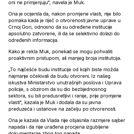
oni ne primjenjuju“, navela je Muk.
Ona je ocijenila da, nakon promjene vlasti, nije bilo
pomaka kada je riječ o otvorenosti javne uprave u
Crnoj Gori, odnosno da su određene institucije
apsolutno zatvorene, ili da se selektivno dolazi do
određenih informacija.
Kako je rekla Muk, ponekad se mogu pohvaliti
proaktivnim pristupom, ali manjeg broja institutcija.
„To najčešće budu institucije od kojih biste možda
najmanje očekivali da budu otvoreni. Iz našeg
iskustva Ministarstvo unutrašnjih poslova i Uprava
policije, s obzirom da su dio bezbjednosnog
sektora, su bili predusretljivi i ranije, prije promjene
vlasti“, kazala je Muk i dodala da su javna
preduzeća i ustanove na začelju po otvorenosti.
Ona je kazala da Vlada nije objasnila razmjere sajber
napada i da nije urađena procjena izgubljene
dokumentacije zbog tog napada.