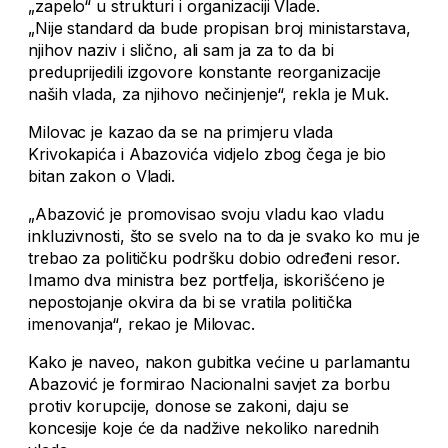
„zapelo“ u strukturi i organizaciji Vlade.
„Nije standard da bude propisan broj ministarstava,
njihov naziv i slično, ali sam ja za to da bi
preduprijedili izgovore konstante reorganizacije
naših vlada, za njihovo nečinjenje“, rekla je Muk.
Milovac je kazao da se na primjeru vlada
Krivokapića i Abazovića vidjelo zbog čega je bio
bitan zakon o Vladi.
„Abazović je promovisao svoju vladu kao vladu
inkluzivnosti, što se svelo na to da je svako ko mu je
trebao za političku podršku dobio određeni resor.
Imamo dva ministra bez portfelja, iskorišćeno je
nepostojanje okvira da bi se vratila politička
imenovanja“, rekao je Milovac.
Kako je naveo, nakon gubitka većine u parlamantu
Abazović je formirao Nacionalni savjet za borbu
protiv korupcije, donose se zakoni, daju se
koncesije koje će da nadžive nekoliko narednih