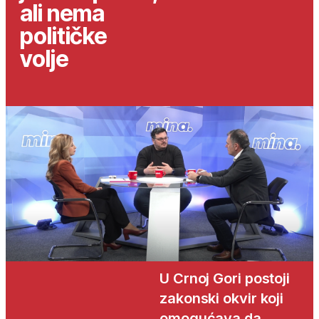
ali nema
političke
volje
U Crnoj Gori postoji
zakonski okvir koji
omogućava da