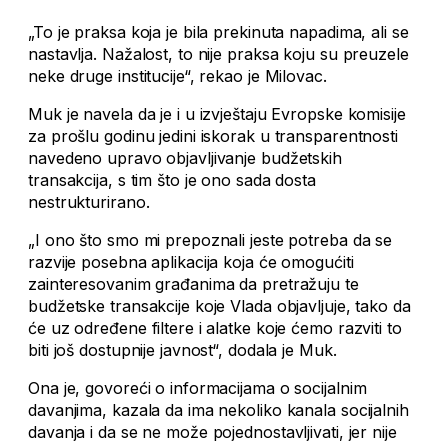
„To je praksa koja je bila prekinuta napadima, ali se
nastavlja. Nažalost, to nije praksa koju su preuzele
neke druge institucije“, rekao je Milovac.
Muk je navela da je i u izvještaju Evropske komisije
za prošlu godinu jedini iskorak u transparentnosti
navedeno upravo objavljivanje budžetskih
transakcija, s tim što je ono sada dosta
nestrukturirano.
„I ono što smo mi prepoznali jeste potreba da se
razvije posebna aplikacija koja će omogućiti
zainteresovanim građanima da pretražuju te
budžetske transakcije koje Vlada objavljuje, tako da
će uz određene filtere i alatke koje ćemo razviti to
biti još dostupnije javnost“, dodala je Muk.
Ona je, govoreći o informacijama o socijalnim
davanjima, kazala da ima nekoliko kanala socijalnih
davanja i da se ne može pojednostavljivati, jer nije