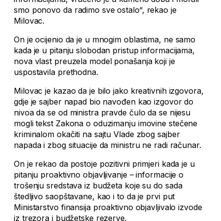
smo ponovo da radimo sve ostalo“, rekao je
Milovac.
On je ocijenio da je u mnogim oblastima, ne samo
kada je u pitanju slobodan pristup informacijama,
nova vlast preuzela model ponašanja koji je
uspostavila prethodna.
Milovac je kazao da je bilo jako kreativnih izgovora,
gdje je sajber napad bio navođen kao izgovor do
nivoa da se od ministra pravde čulo da se nijesu
mogli tekst Zakona o oduzimanju imovine stečene
kriminalom okačiti na sajtu Vlade zbog sajber
napada i zbog situacije da ministru ne radi računar.
On je rekao da postoje pozitivni primjeri kada je u
pitanju proaktivno objavljivanje – informacije o
trošenju sredstava iz budžeta koje su do sada
štedljivo saopštavane, kao i to da je prvi put
Ministarstvo finansija proaktivno objavljivalo izvode
iz trezora i budžetske rezerve.