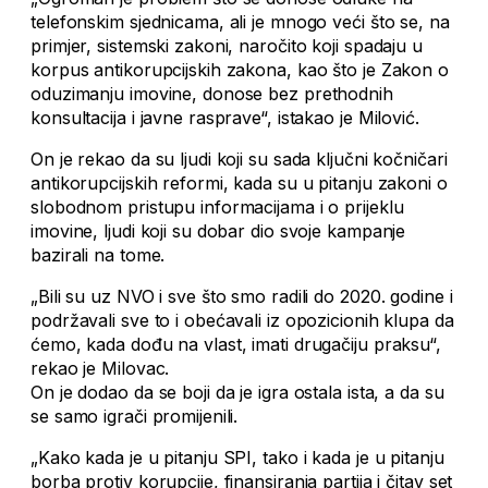
telefonskim sjednicama, ali je mnogo veći što se, na
primjer, sistemski zakoni, naročito koji spadaju u
korpus antikorupcijskih zakona, kao što je Zakon o
oduzimanju imovine, donose bez prethodnih
konsultacija i javne rasprave“, istakao je Milović.
On je rekao da su ljudi koji su sada ključni kočničari
antikorupcijskih reformi, kada su u pitanju zakoni o
slobodnom pristupu informacijama i o prijeklu
imovine, ljudi koji su dobar dio svoje kampanje
bazirali na tome.
„Bili su uz NVO i sve što smo radili do 2020. godine i
podržavali sve to i obećavali iz opozicionih klupa da
ćemo, kada dođu na vlast, imati drugačiju praksu“,
rekao je Milovac.
On je dodao da se boji da je igra ostala ista, a da su
se samo igrači promijenili.
„Kako kada je u pitanju SPI, tako i kada je u pitanju
borba protiv korupcije, finansiranja partija i čitav set