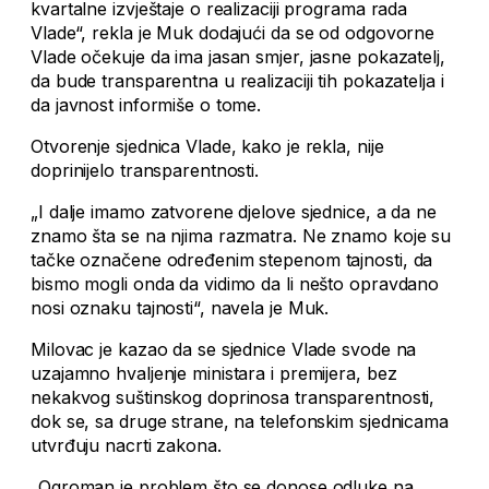
kvartalne izvještaje o realizaciji programa rada
Vlade“, rekla je Muk dodajući da se od odgovorne
Vlade očekuje da ima jasan smjer, jasne pokazatelj,
da bude transparentna u realizaciji tih pokazatelja i
da javnost informiše o tome.
Otvorenje sjednica Vlade, kako je rekla, nije
doprinijelo transparentnosti.
„I dalje imamo zatvorene djelove sjednice, a da ne
znamo šta se na njima razmatra. Ne znamo koje su
tačke označene određenim stepenom tajnosti, da
bismo mogli onda da vidimo da li nešto opravdano
nosi oznaku tajnosti“, navela je Muk.
Milovac je kazao da se sjednice Vlade svode na
uzajamno hvaljenje ministara i premijera, bez
nekakvog suštinskog doprinosa transparentnosti,
dok se, sa druge strane, na telefonskim sjednicama
utvrđuju nacrti zakona.
„Ogroman je problem što se donose odluke na