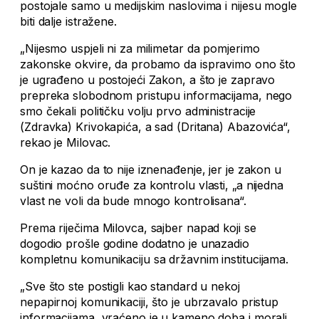
postojale samo u medijskim naslovima i nijesu mogle
biti dalje istražene.
„Nijesmo uspjeli ni za milimetar da pomjerimo
zakonske okvire, da probamo da ispravimo ono što
je ugrađeno u postojeći Zakon, a što je zapravo
prepreka slobodnom pristupu informacijama, nego
smo čekali političku volju prvo administracije
(Zdravka) Krivokapića, a sad (Dritana) Abazovića“,
rekao je Milovac.
On je kazao da to nije iznenađenje, jer je zakon u
suštini moćno oruđe za kontrolu vlasti, „a nijedna
vlast ne voli da bude mnogo kontrolisana“.
Prema riječima Milovca, sajber napad koji se
dogodio prošle godine dodatno je unazadio
kompletnu komunikaciju sa državnim institucijama.
„Sve što ste postigli kao standard u nekoj
nepapirnoj komunikaciji, što je ubrzavalo pristup
informacijama, vraćeno je u kameno doba i morali