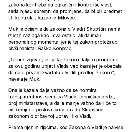
zakona koji treba da ograniči ili kontroliše vlast,
sada nijesu spremni da promijene, da bi bili predmet
tih kontrola“, kazao je Milovac.
Muk je ocijenila da zakona o Vladi i Skupštini nema
iz istih razloga kao i sve ostalo, ali da ima i
personalnog momenta, jer je taj zakon protežirao
bivši ministar Raško Konjević.
„To nije izgovor, jer je taj zakon i dalje u programu
za ovu godinu unijet i Vlada već kasni jer je obećala
da će u prvom kvartalu utvrditi predlog zakona“,
navela je Muk.
Ona je kazala da je važno da se normira
transparentnost sjednica Vlade, tehnički mandat,
broj ministarstava, a da je manje važno da li će to
biti učinjeno poslovnikom o radu Skupštine,
zakonom o državnoj upravi ili o Vladi.
Prema njenim riječima, kod Zakona o Vladi je najviše