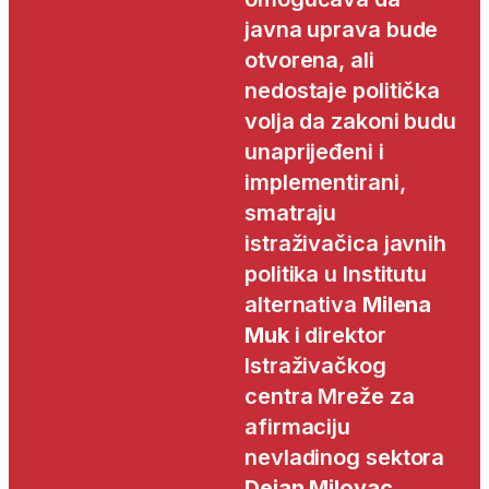
javna uprava bude
otvorena, ali
nedostaje politička
volja da zakoni budu
unaprijeđeni i
implementirani,
smatraju
istraživačica javnih
politika u Institutu
alternativa
Milena
Muk
i direktor
Istraživačkog
centra Mreže za
afirmaciju
nevladinog sektora
Dejan Milovac
.