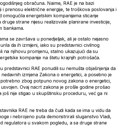
rogodišnjeg obračuna. Naime, RAE je na bazi
 i prenosu električne energije, te troškova poslovanja i
ijed omogućila energetskim kompanijama sticanje
druge strane nijesu realizovale planirane investicije,
im bankama.
ma se završava u ponedjeljak, ali je ostalo nejasno
ila da ih izmijeni, iako su predstavnici civilnog
ali na njihovu promjenu, stalno ukazujući da su
ergetske kompanije na štetu krajnjih potrošača.
u predstavnici RAE ponudili su nemušta objašnjenja da
g nedavnih izmjena Zakona o energetici, a posebno je
 to potrebno zbog potpuno novog zakona o energetici,
e usvojen. Ovaj nacrt zakona je prošle godine prošao
 još nije stigao u skupštinsku proceduru, već ga ni
stavnika RAE ne treba da čudi kada se ima u vidu da
oge i nebrojeno puta demonstrirali sluganstvo Vladi,
gled regulatora u svakom pogledu, a sa druge strane