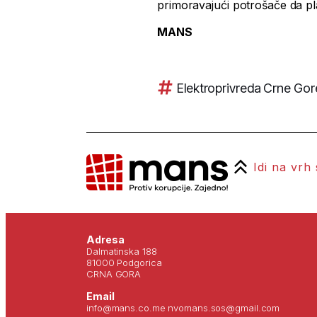
primoravajući potrošače da p
MANS
Elektroprivreda Crne Gor
Idi na vrh
Adresa
Dalmatinska 188
81000 Podgorica
CRNA GORA
Email
info@mans.co.me nvomans.sos@gmail.com