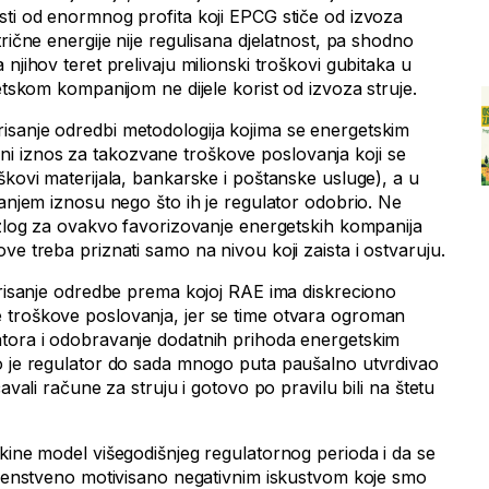
sti od enormnog profita koji EPCG stiče od izvoza
rične energije nije regulisana djelatnost, pa shodno
njihov teret prelivaju milionski troškovi gubitaka u
getskom kompanijom ne dijele korist od izvoza struje.
isanje odredbi metodologija kojima se energetskim
 iznos za takozvane troškove poslovanja koji se
škovi materijala, bankarske i poštanske usluge), a u
manjem iznosu nego što ih je regulator odobrio. Ne
razlog za ovakvo favorizovanje energetskih kompanija
ve treba priznati samo na nivou koji zaista i ostvaruju.
 brisanje odredbe prema kojoj RAE ima diskreciono
 troškove poslovanja, jer se time otvara ogroman
atora i odobravanje dodatnih prihoda energetskim
o je regulator do sada mnogo puta paušalno utvrdivao
ćavali račune za struju i gotovo po pravilu bili na štetu
kine model višegodišnjeg regulatornog perioda i da se
prvenstveno motivisano negativnim iskustvom koje smo