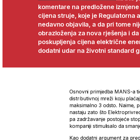
komentare na predložene izmjene
cijena struje, koje je Regulatorna
nedavno objavila, a da pri tome ni
obrazloženja za nova rješenja i da
poskupljenja cijena električne ener
dodatni udar na životni standard 
Osnovni primjedba MANS-a tič
distributivnoj mreži koju plać
maksimalno 3 odsto. Naime, p
nastaju zato što Elektropriv
pa zadržavanje postojeće sto
kompaniji stimulisalo da smanje 
Kao dodatni argument za pred