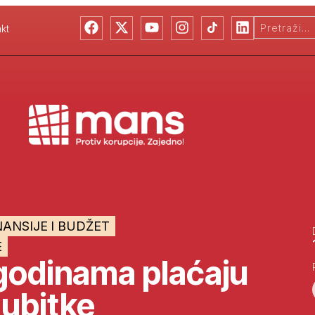
kt
NANSIJE I BUDŽET
E
godinama plaćaju
ubitke