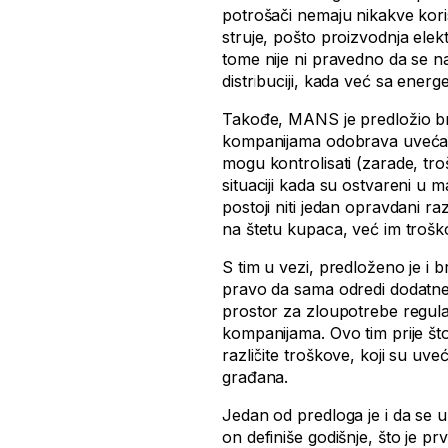
potrošači nemaju nikakve kori
struje, pošto proizvodnja elekt
tome nije ni pravedno da se na 
distribuciji, kada već sa ener
Takođe, MANS je predložio br
kompanijama odobrava uvećani
mogu kontrolisati (zarade, tro
situaciji kada su ostvareni u 
postoji niti jedan opravdani 
na štetu kupaca, već im troško
S tim u vezi, predloženo je i
pravo da sama odredi dodatne
prostor za zloupotrebe regul
kompanijama. Ovo tim prije št
različite troškove, koji su uve
građana.
Jedan od predloga je i da se u
on definiše godišnje, što je 