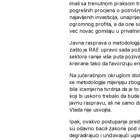
imali sa trenutnom praksom t
pogrešnih procjena o potrošnji
najavljenih investicija, unapr
ogromnog profita, a da one sa 
već novac gomilaju u privatn
Javna rasprava o metodologija
zašto je RAE upravo sada požur
sektora ranije više puta poziv
kreirane tako da favorizuju en
Na jučerašnjom okruglom stol
se metodologije mijenjaju zbo
bila licemjerna tvrdnja da je
koji bi uskoro trebalo da bud
javnu raspravu, ali ne samo da
Vlada nije usvojila.
Ipak, ovakvo postupanje pred
su odavno bacili zakone pod n
degradirajući i unižavajući u