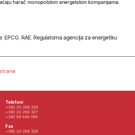
laćaju harač monopolskim energetskim kompanijama.
e
,
EPCG
,
RAE
,
Regulatorna agencija za energetiku
 strane
Posjeti nas 
Telefoni
+382 20 266 326
+382 20 266 327
+382 69 446 094
Fax
+382 20 266 328