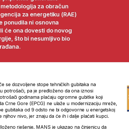
 metodologija za obračun
 agencija za energetiku (RAE)
je ponudila ni osnovna
 li će ona dovesti do novog
gije, što bi nesumljivo bio
građana.
e se dozvoljene stope tehničkih gubitaka na
aju potrošači, pa je predloženo da ona iznosi
otrošači godinama plaćaju ogromne gubitke koji
reda Crne Gore (EPCG) ne ulaže u modernizaciju mreže,
pe gubitaka od 9 odsto ne bi odgovorne u energetskoj
njihov nivo, jer znaju da će ih i dalje plaćati kupci.
loženo rješenje, MANS je ukazao na činjenicu da