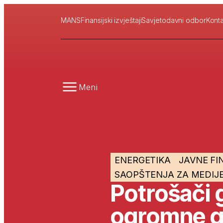
MANS
Finansijski izvještaji
Savjetodavni odbor
Konta
Meni
ENERGETIKA
JAVNE FI
SAOPŠTENJA ZA MEDIJ
Potrošači 
ogromne g