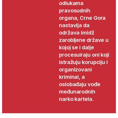
odlukama
pravosudnih
organa, Crne Gora
nastavlja da
održava imidž
zarobljene države u
kojoj se i dalje
procesuiraju oni koji
istražuju korupciju i
organizovani
kriminal, a
oslobađaju vođe
međunarodnih
narko kartela.