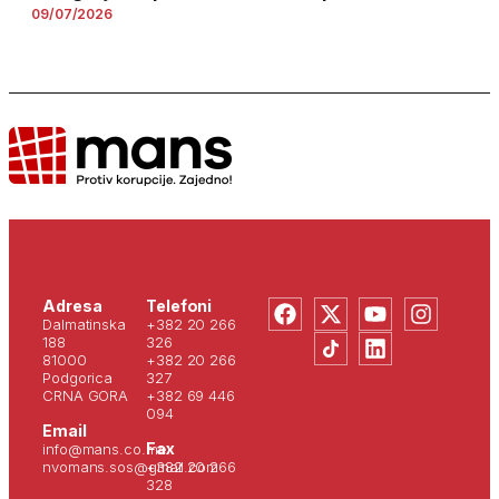
09/07/2026
Adresa
Telefoni
Dalmatinska
+382 20 266
188
326
81000
+382 20 266
Podgorica
327
CRNA GORA
+382 69 446
094
Email
Fax
info@mans.co.me
nvomans.sos@gmail.com
+382 20 266
328