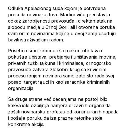
Odluka Apelacionog suda kojom je potvrđena
presuda novinaru Jovu Martinoviću predstavlja
dokaz zarobljenosti pravosuđa i direktan atak na
slobodu medija u Crnoj Gori, ali i otvorena poruka
svim onim novinarima koji se u ovoj zemlji usuđuju
baviti istraživačkim radom.
Posebno smo zabrinuti što nakon ubistava i
pokušaja ubistava, prebijanja i uništavanja imovine,
privatnih tužbi tajkuna i kriminalaca, crnogorsko
pravosuđe zatvara zlokobni krug sa krivičnim
procesuiranjem novinara samo zato što rade svoj
posao, targetirajući ih kao saradnike kriminalnih
organizacija.
Sa druge strane već decenijama ne postoji bilo
kakva iole ozbiljnija namjera državnih organa da
zaštiti novinarsku profesiju od kontinuiranih napada
i pošalje poruku da iza prazne retorike stoje
konkretne akcije.