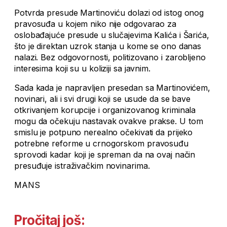
Potvrda presude Martinoviću dolazi od istog onog
pravosuđa u kojem niko nije odgovarao za
oslobađajuće presude u slučajevima Kalića i Šarića,
što je direktan uzrok stanja u kome se ono danas
nalazi. Bez odgovornosti, politizovano i zarobljeno
interesima koji su u koliziji sa javnim.
Sada kada je napravljen presedan sa Martinovićem,
novinari, ali i svi drugi koji se usude da se bave
otkrivanjem korupcije i organizovanog kriminala
mogu da očekuju nastavak ovakve prakse. U tom
smislu je potpuno nerealno očekivati da prijeko
potrebne reforme u crnogorskom pravosuđu
sprovodi kadar koji je spreman da na ovaj način
presuđuje istraživačkim novinarima.
MANS
Pročitaj još: