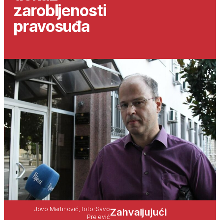
zarobljenosti
pravosuđa
Jovo Martinović, foto: Savo
Zahvaljujući
Prelević