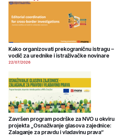
Kako organizovati prekograničnu istragu –
vodič za urednike i istraživačke novinare
22/07/2026
Završen program podrške za NVO u okviru
projekta „Osnaživanje glasova zajednice:
Zalaganje za pravdu i vladavinu prava“