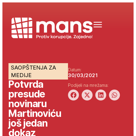
SAOPŠTENJA ZA
Datum:
MEDIJE
30/03/2021
Potvrda
Podijeli na mrežama:
presude
novinaru
Martinoviću
još jedan
dokaz