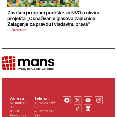
Završen program podrške za NVO u okviru
projekta „Osnaživanje glasova zajednice:
Zalaganje za pravdu i vladavinu prava“
09/07/2026
Adresa
Telefoni
Dalmatinska
+382 20 266
188
326
81000
+382 20 266
Podgorica
327