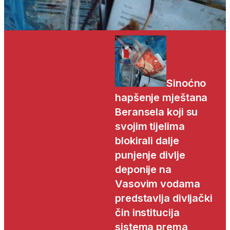
Sinoćno
hapšenje mještana
Beransela koji su
svojim tijelima
blokirali dalje
punjenje divlje
deponije na
Vasovim vodama
predstavlja divljački
čin institucija
sistema prema