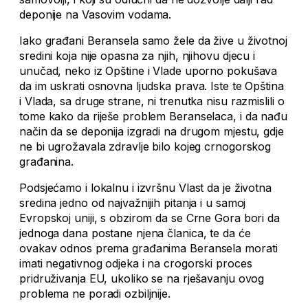
deponije na Vasovim vodama.
Iako građani Beransela samo žele da žive u životnoj
sredini koja nije opasna za njih, njihovu djecu i
unučad, neko iz Opštine i Vlade uporno pokušava
da im uskrati osnovna ljudska prava. Iste te Opština
i Vlada, sa druge strane, ni trenutka nisu razmislili o
tome kako da riješe problem Beranselaca, i da nađu
način da se deponija izgradi na drugom mjestu, gdje
ne bi ugrožavala zdravlje bilo kojeg crnogorskog
građanina.
Podsjećamo i lokalnu i izvršnu Vlast da je životna
sredina jedno od najvažnijih pitanja i u samoj
Evropskoj uniji, s obzirom da se Crne Gora bori da
jednoga dana postane njena članica, te da će
ovakav odnos prema građanima Beransela morati
imati negativnog odjeka i na crogorski proces
pridruživanja EU, ukoliko se na rješavanju ovog
problema ne poradi ozbiljnije.