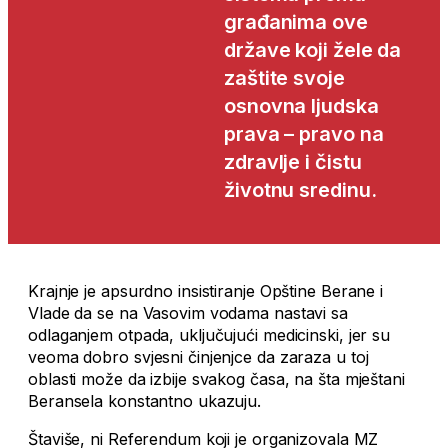
građanima ove
države koji žele da
zaštite svoje
osnovna ljudska
prava – pravo na
zdravlje i čistu
životnu sredinu.
Krajnje je apsurdno insistiranje Opštine Berane i
Vlade da se na Vasovim vodama nastavi sa
odlaganjem otpada, uključujući medicinski, jer su
veoma dobro svjesni činjenjce da zaraza u toj
oblasti može da izbije svakog časa, na šta mještani
Beransela konstantno ukazuju.
Štaviše, ni Referendum koji je organizovala MZ