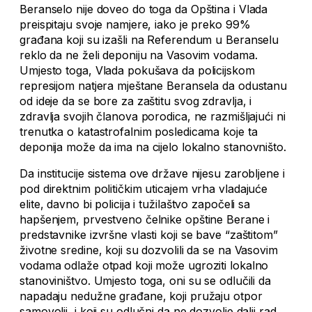
Beranselo nije doveo do toga da Opština i Vlada
preispitaju svoje namjere, iako je preko 99%
građana koji su izašli na Referendum u Beranselu
reklo da ne želi deponiju na Vasovim vodama.
Umjesto toga, Vlada pokušava da policijskom
represijom natjera mještane Beransela da odustanu
od ideje da se bore za zaštitu svog zdravlja, i
zdravlja svojih članova porodica, ne razmišljajući ni
trenutka o katastrofalnim posledicama koje ta
deponija može da ima na cijelo lokalno stanovništo.
Da institucije sistema ove države nijesu zarobljene i
pod direktnim političkim uticajem vrha vladajuće
elite, davno bi policija i tužilaštvo započeli sa
hapšenjem, prvestveno čelnike opštine Berane i
predstavnike izvršne vlasti koji se bave “zaštitom”
životne sredine, koji su dozvolili da se na Vasovim
vodama odlaže otpad koji može ugroziti lokalno
stanoviništvo. Umjesto toga, oni su se odlučili da
napadaju nedužne građane, koji pružaju otpor
samovolji, i koji su odlučni da ne dozvolje dalji rad