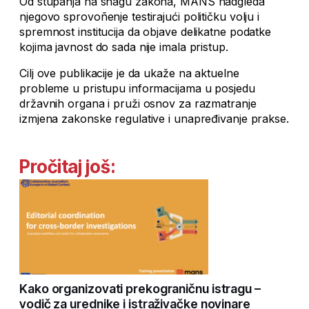
Od stupanja na snagu zakona, MANS nadgleda
njegovo sprovoñenje testirajući političku volju i
spremnost institucija da objave delikatne podatke
kojima javnost do sada nije imala pristup.
Cilj ove publikacije je da ukaže na aktuelne
probleme u pristupu informacijama u posjedu
državnih organa i pruži osnov za razmatranje
izmjena zakonske regulative i unapređivanje prakse.
Pročitaj još:
Kako organizovati prekograničnu istragu –
vodič za urednike i istraživačke novinare