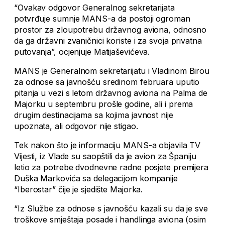
“Ovakav odgovor Generalnog sekretarijata
potvrđuje sumnje MANS-a da postoji ogroman
prostor za zloupotrebu državnog aviona, odnosno
da ga državni zvaničnici koriste i za svoja privatna
putovanja”, ocjenjuje Matijaševićeva.
MANS je Generalnom sekretarijatu i Vladinom Birou
za odnose sa javnošću sredinom februara uputio
pitanja u vezi s letom državnog aviona na Palma de
Majorku u septembru prošle godine, ali i prema
drugim destinacijama sa kojima javnost nije
upoznata, ali odgovor nije stigao.
Tek nakon što je informaciju MANS-a objavila TV
Vijesti, iz Vlade su saopštili da je avion za Španiju
letio za potrebe dvodnevne radne posjete premijera
Duška Markovića sa delegacijom kompanije
“Iberostar” čije je sjedište Majorka.
“Iz Službe za odnose s javnošću kazali su da je sve
troškove smještaja posade i handlinga aviona (osim