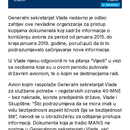
Generalni sekretarijat Vlade nedavno je odbio
zahtjev ove nevladine organizacije za pristup
kopijama dokumenata koji sadrže informacije o
korišćenju aviona za period od januara 2015. do
kraja januara 2019. godiine, poručujući da bi to
podrazumijevalo sačinjavanje nove informacije.
Iz Vlade nijesu odgovorili ni na pitanja “Vijesti” u vezi
sa osobama koje su u ovom periodu putovale
državnim avionom, te o kojim se destinacijama radi.
Avion kojim raspolaže Generalni sekretarijat Vlade
za službene potrebe – registarskih oznaka 40-MNE
– bez naknade, koriste predsjednik države, Vlade i
Skupštine. “Što podrazumijeva da se mora imati u
vidu bezbjednosni aspekt ličnosti čija se bezbjednost
štiti”, navodi se u obrazloženju za odbijanje pristupa
informaciji. Dokumenta koja je tražio MANS ne
postoje u Generalnom sekretarijatu Vlade, već,