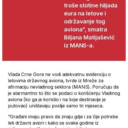
troše stotine hiljada
eura na letove i
održavanje tog
aviona”, smatra
Biljana Matijašević
iz MANS-a.
Vlada Crne Gore ne vodi adekvatnu evidenciju o
letovima državnog aviona, tvrde iz Mreže za
afirmaciju nevladinog sektora (MANS). Poručuju da
je alarmantno to što se podaci o korišćenju Vladinog
aviona (ko ga je koristio i na koje destinacije je
putovao) uništavaju poslije samo tri mjeseca.
“Građani imaju pravo da znaju gdje i za čije potrebe
leti državni avion i kako se svake godine iz