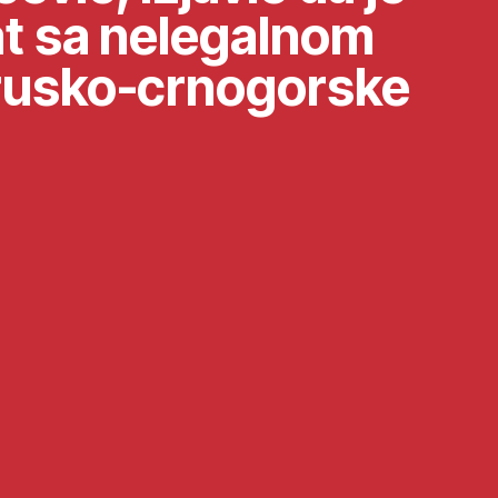
t sa nelegalnom
rusko-crnogorske