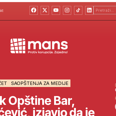
kt
ŽET
SAOPŠTENJA ZA MEDIJE
k Opštine Bar,
ević, izjavio da je