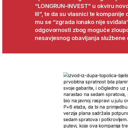
“LONGRUN-INVEST” u okviru novo
III”, te da su vlasnici te kompanije
mu se “zgrada ionako nije sviđala”
odgovornosti zbog moguće zloupot
nesavjesnog obavljanja službene 
prvobitna spratnost bila plan
svoje gabarite, i očigledno u
narastao na sedam spratova, p
bio na javnoj raspravi u julu 
P+6 etaža, da bi na primjedb
verzija plana sadržala potpunu
sedam spratova i potkrovljem. V
putevi, koje ova kompanija tre