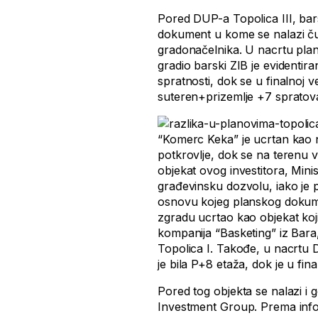
Pored DUP-a Topolica III, bars
dokument u kome se nalazi ču
gradonačelnika. U nacrtu plan
gradio barski ZIB je evidentir
spratnosti, dok se u finalnoj v
suteren+prizemlje +7 spratov
“Komerc Keka” je ucrtan kao n
potkrovlje, dok se na terenu v
objekat ovog investitora, Mini
građevinsku dozvolu, iako je p
osnovu kojeg planskog dokumen
zgradu ucrtao kao objekat koj
kompanija “Basketing” iz Bara,
Topolica I. Takođe, u nacrtu D
je bila P+8 etaža, dok je u fin
Pored tog objekta se nalazi i
Investment Group. Prema infor