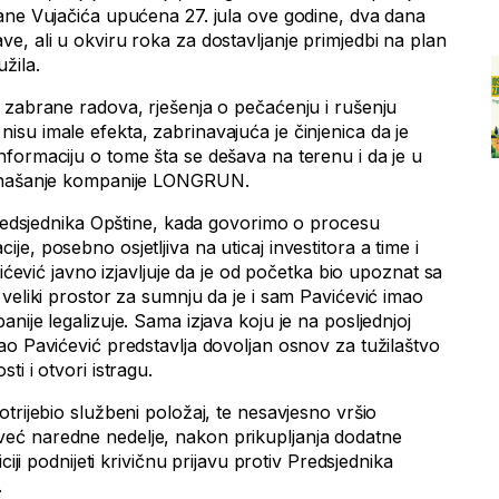
ane Vujačića upućena 27. jula ove godine, dva dana
e, ali u okviru roka za dostavljanje primjedbi na plan
žila.
 zabrane radova, rješenja o pečaćenju i rušenju
ili nisu imale efekta, zabrinavajuća je činjenica da je
formaciju o tome šta se dešava na terenu i da je u
ponašanje kompanije LONGRUN.
 Predsjednika Opštine, kada govorimo o procesu
e, posebno osjetljiva na uticaj investitora a time i
vićević javno izjavljuje da je od početka bio upoznat sa
veliki prostor za sumnju da je i sam Pavićević imao
nije legalizuje. Sama izjava koju je na posljednjoj
ao Pavićević predstavlja dovoljan osnov za tužilaštvo
i i otvori istragu.
trijebio službeni položaj, te nesavjesno vršio
ć naredne nedelje, nakon prikupljanja dodatne
ciji podnijeti krivičnu prijavu protiv Predsjednika
.