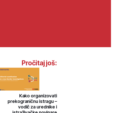
Pročitaj još:
Kako organizovati
prekograničnu istragu –
vodič za urednike i
istraživačke novinare