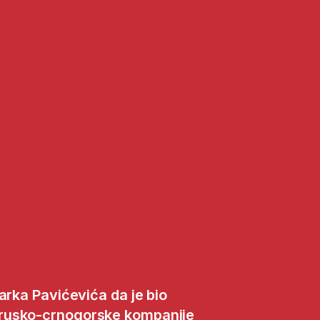
arka Pavićevića da je bio
rusko-crnogorske kompanije