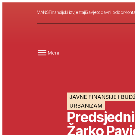
MANS
Finansijski izvještaji
Savjetodavni odbor
Konta
Meni
JAVNE FINANSIJE I BUD
URBANIZAM
Predsjedni
Žarko Pavić