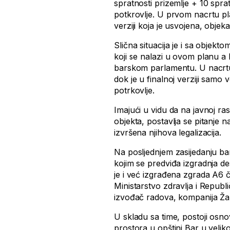
spratnosti prizemlje + 10 sprat
potkrovlje. U prvom nacrtu pl
verziji koja je usvojena, objek
Slična situacija je i sa obj
koji se nalazi u ovom planu a 
barskom parlamentu. U nacrtu 
dok je u finalnoj verziji samo
potrkovlje.
Imajući u vidu da na javnoj ras
objekta, postavlja se pitanje na
izvršena njihova legalizacija.
Na posljednjem zasijedanju ba
kojim se predviđa izgradnja d
je i već izgrađena zgrada A6 či
Ministarstvo zdravlja i Republ
izvođač radova, kompanija Žar
U skladu sa time, postoji osno
prostora u opštini Bar u veliko