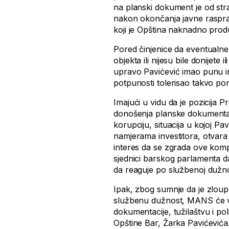
na planski dokument je od str
nakon okončanja javne rasprav
koji je Opština naknadno produ
Pored činjenice da eventualne
objekta ili nijesu bile donijete 
upravo Pavićević imao punu in
potpunosti tolerisao takvo 
Imajući u vidu da je pozicija
donošenja planske dokumentacij
korupciju, situacija u kojoj Pa
namjerama investitora, otvara 
interes da se zgrada ove kompa
sjednici barskog parlamenta d
da reaguje po službenoj dužnost
Ipak, zbog sumnje da je zloupo
službenu dužnost, MANS će ve
dokumentacije, tužilaštvu i poli
Opštine Bar, Žarka Pavićevića