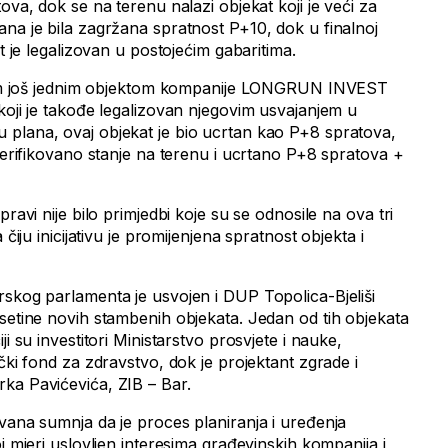
ova, dok se na terenu nalazi objekat koji je veći za
ana je bila zagržana spratnost P+10, dok u finalnoj
at je legalizovan u postojećim gabaritima.
ektom još jednim objektom kompanije LONGRUN INVEST
koji je takođe legalizovan njegovim usvajanjem u
plana, ovaj objekat je bio ucrtan kao P+8 spratova,
 verifikovano stanje na terenu i ucrtano P+8 spratova +
pravi nije bilo primjedbi koje su se odnosile na ova tri
 čiju inicijativu je promijenjena spratnost objekta i
rskog parlamenta je usvojen i DUP Topolica-Bjeliši
esetine novih stambenih objekata. Jedan od tih objekata
ji su investitori Ministarstvo prosvjete i nauke,
ički fond za zdravstvo, dok je projektant zgrade i
ka Pavićevića, ZIB – Bar.
vana sumnja da je proces planiranja i uređenja
j mjeri uslovljen interesima građevinskih kompanija i