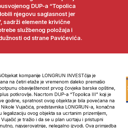
usvojenog DUP-a “Topolica
 dobili njegovu saglasnost jer
, sadrži elemente krivične
rebe službenog položaja i
dužnosti od strane Pavićevića.
Objekat kompanije LONGRUN INVESTčija je
irana na četiri etaže je vremenom daleko premašio
z potpunu obaviještenost prvog čovjeka barske opštine,
lus potkrovlje. Nacrtom DUP-a “Topolica III” koji je
ove godine, spratnost ovog objekta je bila povećana na
u Nikole Vujačića, predstavnika LONGRUN-a, konačna
 legalizaciju ovog objekta sa ucrtanim prizemljem,
ujačić je tražio i da se u plan ucrtaju i pristupni
nutno, najvjerovatnije, nelegalno izvodi. Ova primjedba