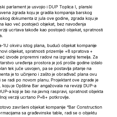
ki parlament je usvojio i DUP Toplica I, planski
vena zgrada koju je gradila kompanija barskog
skog dokumenta iz jula ove godine, zgrada koju je
ana kao već postojeći objekat, bez navođenja
erziji ucrtava takođe kao postojeći objekat, spratnosti
a.
U okviru istog plana, budući objekat kompanije
ovi objekat, spratnosti prizemlje +8 spratova +
eć izvode pripremni radovi na izgradnji temelja. Za
starstvo uređenja prostora je još prošle godine izdalo
lan tek juče usvojen, pa se postavlja pitanje na
ta je to učinjeno i zašto je obrađivač plana ovu
i se radi po novom planu. Projektant ove zgrade je
 koju je Opština Bar angažovala na reviziji DUP-a
UP-a koji je bio na javnoj raspravi, spratnost objekta
alnoj verziji ucrtano P+8+ potkrovlje.
 gotovo završeni objekat kompanije “Bar Construction
macijama sa građevinske table, radi se o objektu