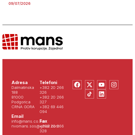
09/07/2026
Adresa
Telefoni
Dalmatinska
+382 20 266
188
326
81000
+382 20 266
Podgorica
327
CRNA GORA
+382 69 446
094
Email
Fax
info@mans.co.me
nvomans.sos@gmail.com
+382 20 266
328