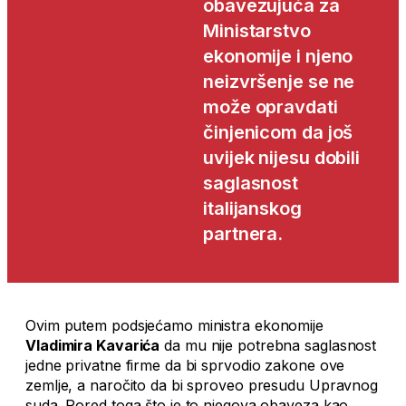
obavezujuća za
Ministarstvo
ekonomije i njeno
neizvršenje se ne
može opravdati
činjenicom da još
uvijek nijesu dobili
saglasnost
italijanskog
partnera.
Ovim putem podsjećamo ministra ekonomije
Vladimira Kavarića
da mu nije potrebna saglasnost
jedne privatne firme da bi sprvodio zakone ove
zemlje, a naročito da bi sproveo presudu Upravnog
suda. Pored toga što je to njegova obaveza kao