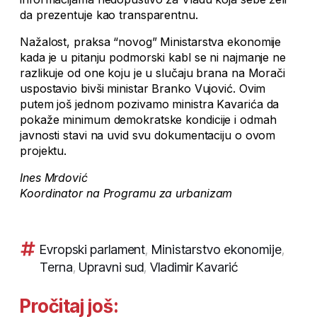
da prezentuje kao transparentnu.
Nažalost, praksa “novog” Ministarstva ekonomije
kada je u pitanju podmorski kabl se ni najmanje ne
razlikuje od one koju je u slučaju brana na Morači
uspostavio bivši ministar Branko Vujović. Ovim
putem još jednom pozivamo ministra Kavarića da
pokaže minimum demokratske kondicije i odmah
javnosti stavi na uvid svu dokumentaciju o ovom
projektu.
Ines Mrdović
Koordinator na Programu za urbanizam
Evropski parlament
,
Ministarstvo ekonomije
,
Terna
,
Upravni sud
,
Vladimir Kavarić
Pročitaj još: