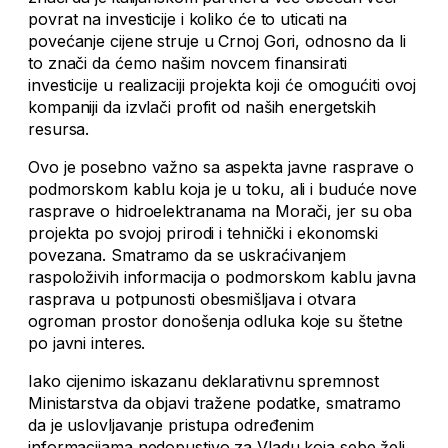
povrat na investicije i koliko će to uticati na
povećanje cijene struje u Crnoj Gori, odnosno da li
to znači da ćemo našim novcem finansirati
investicije u realizaciji projekta koji će omogućiti ovoj
kompaniji da izvlači profit od naših energetskih
resursa.
Ovo je posebno važno sa aspekta javne rasprave o
podmorskom kablu koja je u toku, ali i buduće nove
rasprave o hidroelektranama na Morači, jer su oba
projekta po svojoj prirodi i tehnički i ekonomski
povezana. Smatramo da se uskraćivanjem
raspoloživih informacija o podmorskom kablu javna
rasprava u potpunosti obesmišljava i otvara
ogroman prostor donošenja odluka koje su štetne
po javni interes.
Iako cijenimo iskazanu deklarativnu spremnost
Ministarstva da objavi tražene podatke, smatramo
da je uslovljavanje pristupa određenim
informacijama nedopustivo za Vladu koja sebe želi