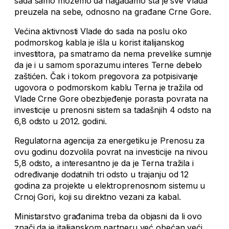
sada samo možemo da nagađamo šta je sve Vlada
preuzela na sebe, odnosno na građane Crne Gore.
Većina aktivnosti Vlade do sada na poslu oko
podmorskog kabla je išla u korist italijanskog
investitora, pa smatramo da nema prevelike sumnje
da je i u samom sporazumu interes Terne debelo
zaštićen. Čak i tokom pregovora za potpisivanje
ugovora o podmorskom kablu Terna je tražila od
Vlade Crne Gore obezbjeđenje porasta povrata na
investicije u prenosni sistem sa tadašnjih 4 odsto na
6,8 odsto u 2012. godini.
Regulatorna agencija za energetiku je Prenosu za
ovu godinu dozvolila povrat na investicije na nivou
5,8 odsto, a interesantno je da je Terna tražila i
određivanje dodatnih tri odsto u trajanju od 12
godina za projekte u elektroprenosnom sistemu u
Crnoj Gori, koji su direktno vezani za kabal.
Ministarstvo građanima treba da objasni da li ovo
znači da je italijanskom partneru već obećan veći