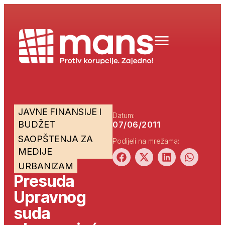
JAVNE FINANSIJE I
Datum:
BUDŽET
07/06/2011
SAOPŠTENJA ZA
Podijeli na mrežama:
MEDIJE
URBANIZAM
Presuda
Upravnog
suda