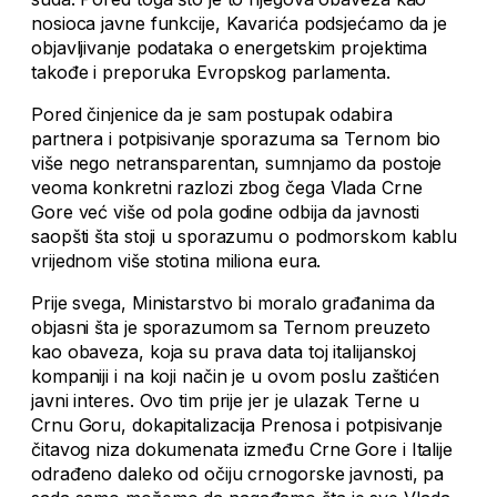
nosioca javne funkcije, Kavarića podsjećamo da je
objavljivanje podataka o energetskim projektima
takođe i preporuka Evropskog parlamenta.
Pored činjenice da je sam postupak odabira
partnera i potpisivanje sporazuma sa Ternom bio
više nego netransparentan, sumnjamo da postoje
veoma konkretni razlozi zbog čega Vlada Crne
Gore već više od pola godine odbija da javnosti
saopšti šta stoji u sporazumu o podmorskom kablu
vrijednom više stotina miliona eura.
Prije svega, Ministarstvo bi moralo građanima da
objasni šta je sporazumom sa Ternom preuzeto
kao obaveza, koja su prava data toj italijanskoj
kompaniji i na koji način je u ovom poslu zaštićen
javni interes. Ovo tim prije jer je ulazak Terne u
Crnu Goru, dokapitalizacija Prenosa i potpisivanje
čitavog niza dokumenata između Crne Gore i Italije
odrađeno daleko od očiju crnogorske javnosti, pa