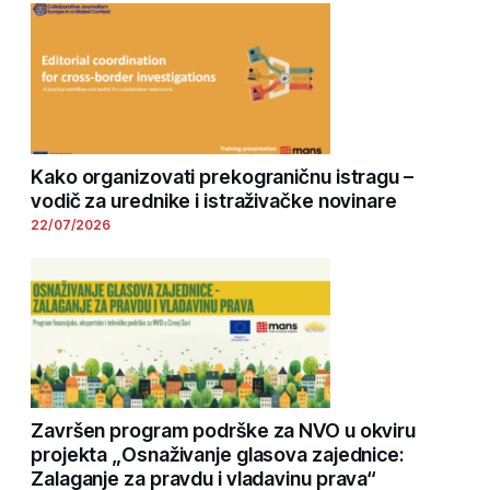
Kako organizovati prekograničnu istragu –
vodič za urednike i istraživačke novinare
22/07/2026
Završen program podrške za NVO u okviru
projekta „Osnaživanje glasova zajednice:
Zalaganje za pravdu i vladavinu prava“