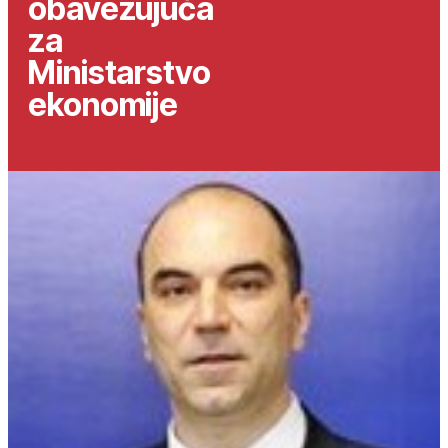
obavezujuća
za
Ministarstvo
ekonomije