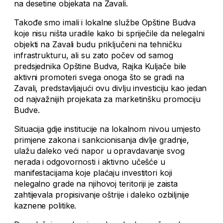
na desetine objekata na Zavali.
Takođe smo imali i lokalne službe Opštine Budva
koje nisu ništa uradile kako bi spriječile da nelegalni
objekti na Zavali budu priključeni na tehničku
infrastrukturu, ali su zato počev od samog
predsjednika Opštine Budva, Rajka Kuljače bile
aktivni promoteri svega onoga što se gradi na
Zavali, predstavljajući ovu divlju investiciju kao jedan
od najvažnijih projekata za marketinšku promociju
Budve.
Situacija gdje institucije na lokalnom nivou umjesto
primjene zakona i sankcionisanja divlje gradnje,
ulažu daleko veći napor u opravdavanje svog
nerada i odgovornosti i aktivno učešće u
manifestacijama koje plaćaju investitori koji
nelegalno grade na njihovoj teritoriji je zaista
zahtijevala propisivanje oštrije i daleko ozbiljnije
kaznene politike.