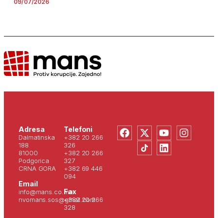
09/07/2026
Adresa
Telefoni
Dalmatinska
+382 20 266
188
326
81000
+382 20 266
Podgorica
327
CRNA GORA
+382 69 446
094
Email
Fax
info@mans.co.me
nvomans.sos@gmail.com
+382 20 266
328