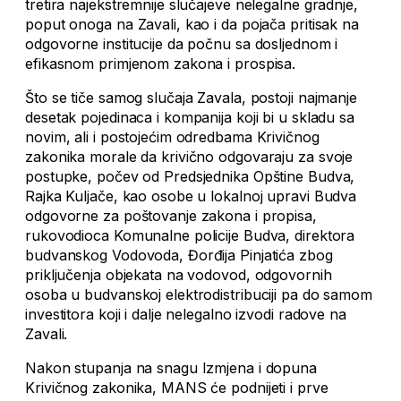
tretira najekstremnije slučajeve nelegalne gradnje,
poput onoga na Zavali, kao i da pojača pritisak na
odgovorne institucije da počnu sa dosljednom i
efikasnom primjenom zakona i prospisa.
Što se tiče samog slučaja Zavala, postoji najmanje
desetak pojedinaca i kompanija koji bi u skladu sa
novim, ali i postojećim odredbama Krivičnog
zakonika morale da krivično odgovaraju za svoje
postupke, počev od Predsjednika Opštine Budva,
Rajka Kuljače, kao osobe u lokalnoj upravi Budva
odgovorne za poštovanje zakona i propisa,
rukovodioca Komunalne policije Budva, direktora
budvanskog Vodovoda, Đorđija Pinjatića zbog
priključenja objekata na vodovod, odgovornih
osoba u budvanskoj elektrodistribuciji pa do samom
investitora koji i dalje nelegalno izvodi radove na
Zavali.
Nakon stupanja na snagu Izmjena i dopuna
Krivičnog zakonika, MANS će podnijeti i prve