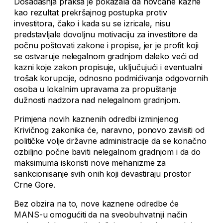
Dosadašnja praksa je pokazala da novčane kazne
kao rezultat prekršajnog postupka protiv
investitora, čako i kada su se izricale, nisu
predstavljale dovoljnu motivaciju za investitore da
počnu poštovati zakone i propise, jer je profit koji
se ostvaruje nelegalnom gradnjom daleko veći od
kazni koje zakon propisuje, uključujući i eventualni
trošak korupcije, odnosno podmićivanja odgovornih
osoba u lokalnim upravama za propuštanje
dužnosti nadzora nad nelegalnom gradnjom.
Primjena novih kaznenih odredbi izminjenog
Krivičnog zakonika će, naravno, ponovo zavisiti od
političke volje državne administracije da se konačno
ozbiljno počne baviti nelegalnom gradnjom i da do
maksimuma iskoristi nove mehanizme za
sankcionisanje svih onih koji devastiraju prostor
Crne Gore.
Bez obzira na to, nove kaznene odredbe će
MANS-u omogućiti da na sveobuhvatniji način