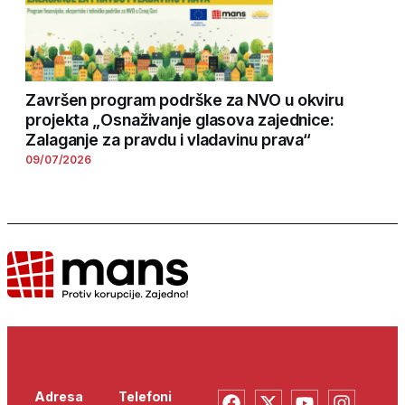
Završen program podrške za NVO u okviru
projekta „Osnaživanje glasova zajednice:
Zalaganje za pravdu i vladavinu prava“
09/07/2026
Adresa
Telefoni