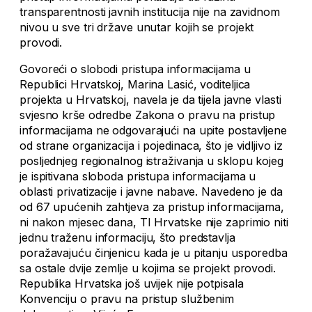
transparentnosti javnih institucija nije na zavidnom
nivou u sve tri države unutar kojih se projekt
provodi.
Govoreći o slobodi pristupa informacijama u
Republici Hrvatskoj, Marina Lasić, voditeljica
projekta u Hrvatskoj, navela je da tijela javne vlasti
svjesno krše odredbe Zakona o pravu na pristup
informacijama ne odgovarajući na upite postavljene
od strane organizacija i pojedinaca, što je vidljivo iz
posljednjeg regionalnog istraživanja u sklopu kojeg
je ispitivana sloboda pristupa informacijama u
oblasti privatizacije i javne nabave. Navedeno je da
od 67 upućenih zahtjeva za pristup informacijama,
ni nakon mjesec dana, TI Hrvatske nije zaprimio niti
jednu traženu informaciju, što predstavlja
poražavajuću činjenicu kada je u pitanju usporedba
sa ostale dvije zemlje u kojima se projekt provodi.
Republika Hrvatska još uvijek nije potpisala
Konvenciju o pravu na pristup službenim