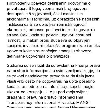
sprovođenju obaveza definisanih ugovorima o
privatizaciji. S toga, veoma mali broj ugovora
dostupan je široj javnosti, čak i manjinskim
akcionarima i radnicima, uz obrazloženje nadležnih
institucija da bi se objavljivanjem istih ugrozili
ekonomski, odnosno poslovni interesi ugovornih
strana. Čak i kada su pojedini ugovori dostupni
javnosti, u malom broju slučajeva su objavljeni
socijalni, investicioni i ekološki programi kao i aneksi
ugovora kojima se značajno smanjuju obaveze
definisane ugovorima o privatizaciji.
Sudionici su se složili da su evidentna kršenja prava
na pristup informacijama u svim zemljama regije, da
se zakoni neadekvatno provode te da tijela javne
vlasti vrlo često ne odgovaraju na upite posebno
kada se oni odnose na informacije koje bi mogle
ukazati na korupciju. U cilju podizanja svijesti
građana o pravu na pristup informacijama
Transparency International Hrvatska, MANS i
Transparency International Bosna i Hercegovina