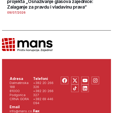
projekta „Osnaživanje glasova zajednice:
Zalaganje za pravdu i vladavinu prava“
09/07/2026
Adresa
Telefoni
Dalmatinska
+382 20 266
188
326
81000
+382 20 266
Podgorica
327
CRNA GORA
+382 69 446
094
Email
Fax
info@mans.co.me