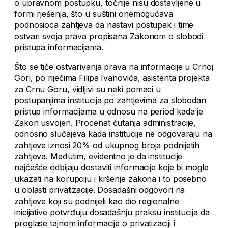
o upravnom postupku, točnije nisu dostavljene u
formi rješenja, što u suštini onemogućava
podnosioca zahtjeva da nastavi postupak i time
ostvari svoja prava propisana Zakonom o slobodi
pristupa informacijama.
Što se tiče ostvarivanja prava na informacije u Crnoj
Gori, po riječima Filipa Ivanovića, asistenta projekta
za Crnu Goru, vidljivi su neki pomaci u
postupanjima institucija po zahtjevima za slobodan
pristup informacijama u odnosu na period kada je
Zakon usvojen. Procenat ćutanja administracije,
odnosno slučajeva kada institucije ne odgovaraju na
zahtjeve iznosi 20% od ukupnog broja podnijetih
zahtjeva. Međutim, evidentno je da institucije
najčešće odbijaju dostaviti informacije koje bi mogle
ukazati na korupciju i kršenje zakona i to posebno
u oblasti privatizacije. Dosadašni odgovori na
zahtjeve koji su podnijeti kao dio regionalne
inicijative potvrđuju dosadašnju praksu institucija da
proglase tajnom informacije o privatizaciji i