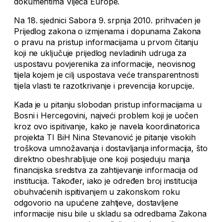
dokumentima Vijeća Europe.
Na 18. sjednici Sabora 9. srpnja 2010. prihvaćen je
Prijedlog zakona o izmjenama i dopunama Zakona
o pravu na pristup informacijama u prvom čitanju
koji ne uključuje prijedlog nevladinih udruga za
uspostavu povjerenika za informacije, neovisnog
tijela kojem je cilj uspostava veće transparentnosti
tijela vlasti te razotkrivanje i prevencija korupcije.
Kada je u pitanju slobodan pristup informacijama u
Bosni i Hercegovini, najveći problem koji je uočen
kroz ovo ispitivanje, kako je navela koordinatorica
projekta TI BiH Nina Stevanović je pitanje visokih
troškova umnožavanja i dostavljanja informacija, što
direktno obeshrabljuje one koji posjeduju manja
financijska sredstva za zahtijevanje informacija od
institucija. Također, iako je određen broj institucija
obuhvaćenih ispitivanjem u zakonskom roku
odgovorio na upućene zahtjeve, dostavljene
informacije nisu bile u skladu sa odredbama Zakona