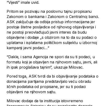
“Vijesti” imale uvid.
Pritom se pozivaju na poslovnu tajnu propisanu
Zakonom o bankama i Zakonom o Centralnoj banci.
ASK zaključuje da odbija pristup informacijama jer
postoje štetne posljedice od njihovog objavljivanja i
ne postoji preovlađujući javni interes da budu
objavljene i dodaje „s obzirom na to da su podaci o
uplatama i isplatama političkom subjektu u izbornoj
kampanji javni podaci…“
“Dakle, i sama Agencija ne spori da su ti podaci, u
formatu koji je objavljen na njihovom sajtu, javni, ali
ih ipak proglašava tajnim”, ukazuje Milovac.
Pored toga, ASK tvrdi da bi objavljivanje podataka o
donacijama partijama predstavljalo veću obradu
ličnih podataka od propisane, jer su ti podaci
objavljeni na njihovom sajtu.
Milovac dodaje da ta institucija istovremeno
“zanemaruje činjenicu da su nezakonite donacije