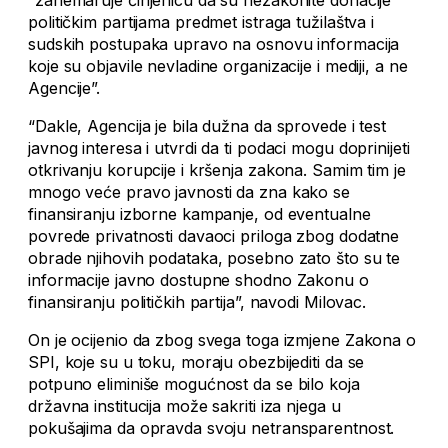
političkim partijama predmet istraga tužilaštva i
sudskih postupaka upravo na osnovu informacija
koje su objavile nevladine organizacije i mediji, a ne
Agencije”.
“Dakle, Agencija je bila dužna da sprovede i test
javnog interesa i utvrdi da ti podaci mogu doprinijeti
otkrivanju korupcije i kršenja zakona. Samim tim je
mnogo veće pravo javnosti da zna kako se
finansiranju izborne kampanje, od eventualne
povrede privatnosti davaoci priloga zbog dodatne
obrade njihovih podataka, posebno zato što su te
informacije javno dostupne shodno Zakonu o
finansiranju političkih partija”, navodi Milovac.
On je ocijenio da zbog svega toga izmjene Zakona o
SPI, koje su u toku, moraju obezbijediti da se
potpuno eliminiše mogućnost da se bilo koja
državna institucija može sakriti iza njega u
pokušajima da opravda svoju netransparentnost.