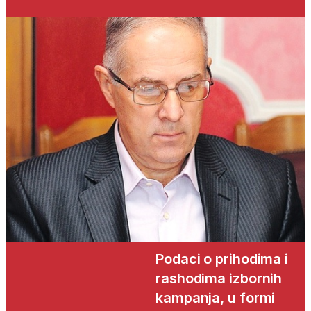
Podaci o prihodima i
rashodima izbornih
kampanja, u formi