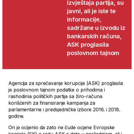
izvještaja partija, su
javni, ali je iste te
informacije,
sadržane u izvodu iz
bankarskih računa,
ASK proglasila
poslovnom tajnom
Agencija za sprečavanje korupcije (ASK) proglasila
je poslovnom tajnom podatke o prihodima i
rashodima političkih partija sa žiro-računa
korišćenih za finansiranje kampanja za
parlamentarne i predsjedničke izbore 2016. i 2018.
godine.
On je ocijenio da zato ne čude ocjene Evropske
komisije (EK) o radu ASK-a date u posljednjem, ali i