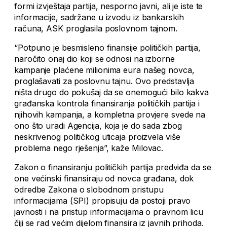
formi izvještaja partija, nesporno javni, ali je iste te
informacije, sadržane u izvodu iz bankarskih
računa, ASK proglasila poslovnom tajnom.
“Potpuno je besmisleno finansije političkih partija,
naročito onaj dio koji se odnosi na izborne
kampanje plaćene milionima eura našeg novca,
proglašavati za poslovnu tajnu. Ovo predstavlja
ništa drugo do pokušaj da se onemogući bilo kakva
građanska kontrola finansiranja političkih partija i
njihovih kampanja, a kompletna provjere svede na
ono što uradi Agencija, koja je do sada zbog
neskrivenog političkog uticaja proizvela više
problema nego rješenja”, kaže Milovac.
Zakon o finansiranju političkih partija predviđa da se
one većinski finansiraju od novca građana, dok
odredbe Zakona o slobodnom pristupu
informacijama (SPI) propisuju da postoji pravo
javnosti i na pristup informacijama o pravnom licu
čiji se rad većim dijelom finansira iz javnih prihoda.