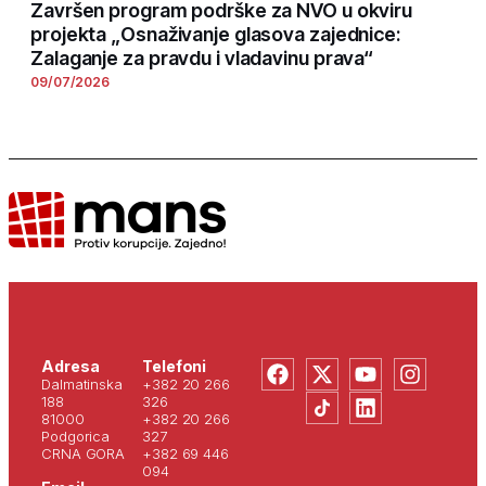
Završen program podrške za NVO u okviru
projekta „Osnaživanje glasova zajednice:
Zalaganje za pravdu i vladavinu prava“
09/07/2026
Adresa
Telefoni
Dalmatinska
+382 20 266
188
326
81000
+382 20 266
Podgorica
327
CRNA GORA
+382 69 446
094