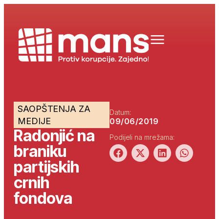
SAOPŠTENJA ZA
Datum:
MEDIJE
09/06/2019
Radonjić na
Podijeli na mrežama:
braniku
partijskih
crnih
fondova