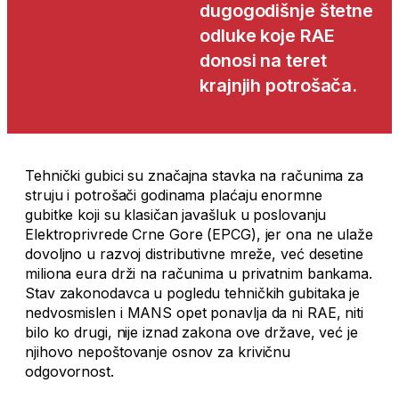
dugogodišnje štetne
odluke koje RAE
donosi na teret
krajnjih potrošača.
Tehnički gubici su značajna stavka na računima za
struju i potrošači godinama plaćaju enormne
gubitke koji su klasičan javašluk u poslovanju
Elektroprivrede Crne Gore (EPCG), jer ona ne ulaže
dovoljno u razvoj distributivne mreže, već desetine
miliona eura drži na računima u privatnim bankama.
Stav zakonodavca u pogledu tehničkih gubitaka je
nedvosmislen i MANS opet ponavlja da ni RAE, niti
bilo ko drugi, nije iznad zakona ove države, već je
njihovo nepoštovanje osnov za krivičnu
odgovornost.