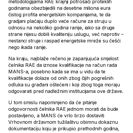
metodologijama RAE krajnji potrošači proteklih
godinama obezbijedili na desetine miliona eura
čistog profita energetskim kompanijama, te da
gradjani plaćaju duplo veće račune za struju u
odnosu na nekoliko godina ranije, iako sa druge
strane nijesu dobili kvaliteniju uslugu, već naprotiv –
nestanci struje i raspad energetske mreže su češći
nego ikada ranije.
Na kraju, najblaže rečeno je zapanjujuća smjelost
čelnika RAE da iznose kvalifikacije na račun rada
MANS-a, posebno kada se ima u vidu da te
kvalifikacije dolaze od onih zbog čijih pogrešnih
odluka su građani oštećeni i koji zbog toga moraju
odgovarati pred nadležnim institucijama ove države.
U tom smislu napominjeno da će pitanje
odgovornosti čelnika RAE jednom morati da bude
postavljeno, a MANS će vrlo brzo dostaviti
Vrhovnom državnom tužilaštvu obimnu dokaznu
dokumentaciju koju je prikupio prethodnih godina,