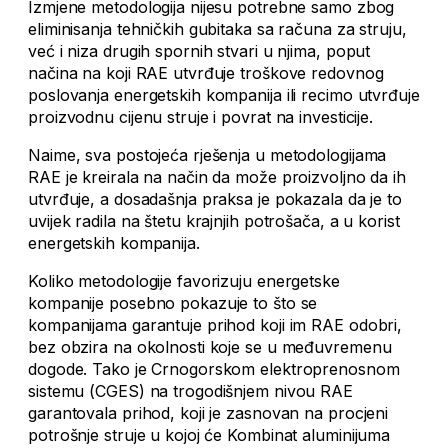
Izmjene metodologija nijesu potrebne samo zbog
eliminisanja tehničkih gubitaka sa računa za struju,
već i niza drugih spornih stvari u njima, poput
načina na koji RAE utvrđuje troškove redovnog
poslovanja energetskih kompanija ili recimo utvrđuje
proizvodnu cijenu struje i povrat na investicije.
Naime, sva postojeća rješenja u metodologijama
RAE je kreirala na način da može proizvoljno da ih
utvrđuje, a dosadašnja praksa je pokazala da je to
uvijek radila na štetu krajnjih potrošača, a u korist
energetskih kompanija.
Koliko metodologije favorizuju energetske
kompanije posebno pokazuje to što se
kompanijama garantuje prihod koji im RAE odobri,
bez obzira na okolnosti koje se u međuvremenu
dogode. Tako je Crnogorskom elektroprenosnom
sistemu (CGES) na trogodišnjem nivou RAE
garantovala prihod, koji je zasnovan na procjeni
potrošnje struje u kojoj će Kombinat aluminijuma