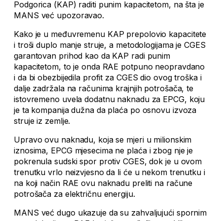
Podgorica (KAP) raditi punim kapacitetom, na šta je
MANS već upozoravao.
Kako je u međuvremenu KAP prepolovio kapacitete
i troši duplo manje struje, a metodologijama je CGES
garantovan prihod kao da KAP radi punim
kapacitetom, to je onda RAE potpuno neopravdano
i da bi obezbijedila profit za CGES dio ovog troška i
dalje zadržala na računima krajnjih potrošača, te
istovremeno uvela dodatnu naknadu za EPCG, koju
je ta kompanija dužna da plaća po osnovu izvoza
struje iz zemlje.
Upravo ovu naknadu, koja se mjeri u milionskim
iznosima, EPCG mjesecima ne plaća i zbog nje je
pokrenula sudski spor protiv CGES, dok je u ovom
trenutku vrlo neizvjesno da li će u nekom trenutku i
na koji način RAE ovu naknadu preliti na račune
potrošača za električnu energiju.
MANS već dugo ukazuje da su zahvaljujući spornim