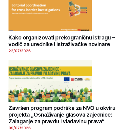
Kako organizovati prekograničnu istragu –
vodič za urednike i istraživačke novinare
22/07/2026
Završen program podrške za NVO u okviru
projekta „Osnaživanje glasova zajednice:
Zalaganje za pravdu i vladavinu prava“
09/07/2026