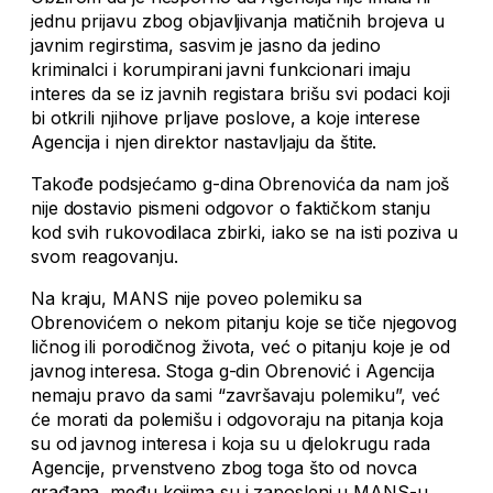
jednu prijavu zbog objavljivanja matičnih brojeva u
javnim regirstima, sasvim je jasno da jedino
kriminalci i korumpirani javni funkcionari imaju
interes da se iz javnih registara brišu svi podaci koji
bi otkrili njihove prljave poslove, a koje interese
Agencija i njen direktor nastavljaju da štite.
Takođe podsjećamo g-dina Obrenovića da nam još
nije dostavio pismeni odgovor o faktičkom stanju
kod svih rukovodilaca zbirki, iako se na isti poziva u
svom reagovanju.
Na kraju, MANS nije poveo polemiku sa
Obrenovićem o nekom pitanju koje se tiče njegovog
ličnog ili porodičnog života, već o pitanju koje je od
javnog interesa. Stoga g-din Obrenović i Agencija
nemaju pravo da sami “završavaju polemiku”, već
će morati da polemišu i odgovoraju na pitanja koja
su od javnog interesa i koja su u djelokrugu rada
Agencije, prvenstveno zbog toga što od novca
građana, među kojima su i zaposleni u MANS-u,