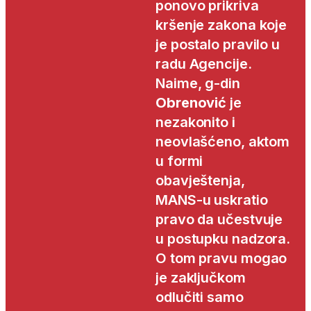
ponovo prikriva
kršenje zakona koje
je postalo pravilo u
radu Agencije.
Naime, g-din
Obrenović
je
nezakonito i
neovlašćeno, aktom
u formi
obavještenja,
MANS-u uskratio
pravo da učestvuje
u postupku nadzora.
O tom pravu mogao
je zaključkom
odlučiti samo