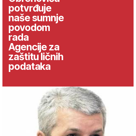
potvrđuje
naše sumnje
povodom
rada
Agencije za
zaštitu ličnih
podataka