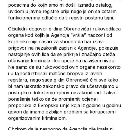
podacima do kojih smo mi došli, između ostalog,
uvidom u javne registre prije nego je on sa ostalim
funkicionerima odlučio da ti registri postanu tajni.
Očigledni dogovor g-dina Obrenovića i rukovodilaca
organa kod kojih je Agencija “vršila” nadzor i od
kojih niko nije našao za shodno da bar izjavi
prigovor na nezakoniti zapisnik Agencije, pokazuje
nastojanje ovih lica da se prikrije i značajno oteža
otkrivanje kriminala i korupcije na najvišem nivou.
Ne samo da su rukovodioci ovih organa nezakonito
i u tajnosti izbrisali matične brojeve iz javnih
registara, nego sada g-din Obrenović čini sve kako
bi nam uskratio zakonsko pravo da učestvujemo u
postupku i dokažemo njihov nezakonit rad. Takvo
ponašanje teško da će promijeniti ocjene i
preporuke iz Evropske unije koja iz godine u godinu
govori da imamo ozbiljan problem sa korupcijom i
organizovanim kriminalom.
Obzirom da je nesporno da Agencija nije imala ni