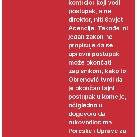
kontrolor koji vodi
postupak, a ne
direktor, niti Savjet
Agencije. Takođe, ni
jedan zakon ne
propisuje da se
upravni postupak
može okončati
zapisnikom, kako to
Obrenović tvrdi da
je okončan tajni
postupak u kome je,
očigledno u
dogovoru da
rukovodiocima
Poreske i Uprave za