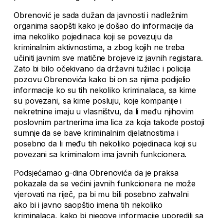
Obrenović je sada dužan da javnosti i nadležnim
organima saopšti kako je došao do informacije da
ima nekoliko pojedinaca koji se povezuju da
kriminalnim aktivnostima, a zbog kojih ne treba
učiniti javnim sve matične brojeve iz javnih registara.
Zato bi bilo očekivano da državni tužilac i policija
pozovu Obrenovića kako bi on sa njima podijelio
informacije ko su tih nekoliko kriminalaca, sa kime
su povezani, sa kime posluju, koje kompanije i
nekretnine imaju u vlasništvu, da li među njihovim
poslovnim partnerima ima lica za koja takođe postoji
sumnje da se bave kriminalnim djelatnostima i
posebno da li među tih nekoliko pojedinaca koji su
povezani sa kriminalom ima javnih funkcionera.
Podsjećamao g-dina Obrenovića da je praksa
pokazala da se većini javnih funkcionera ne može
vjerovati na riječ, pa bi mu bili posebno zahvalni
ako bi i javno saopštio imena tih nekoliko
kriminalaca, kako bi njegove informacije uporedili sa