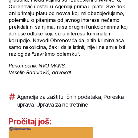
Obrenović i ostali u Agenciji primaju plate. Sve dok
oni primaju platu od novca koji mi obezbjeđujemo,
polemiku o pitanjima od javnog interesa nećemo
prekidati ni sa njima, ni sa drugim funkcionerima koji
donose odluke koje su u interesu kriminala i
korupcije. Navodi Obrenovića da je tih kriminalaca
samo nekolicina, čak i da je istinit, nije i ne smije biti
razlog da “završimo polemiku”.
Punomoćnik NVO MANS:
Veselin Radulović, advokat
Agencija za zaštitu ličnih podataka
,
Poreska
uprava
,
Uprava za nekretnine
Pročitaj još: