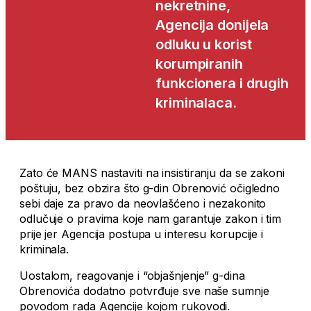
nekretnine,
Agencija donijela
odluku u korist
korumpiranih
funkcionera i drugih
kriminalaca.
Zato će MANS nastaviti na insistiranju da se zakoni
poštuju, bez obzira što g-din Obrenović očigledno
sebi daje za pravo da neovlašćeno i nezakonito
odlučuje o pravima koje nam garantuje zakon i tim
prije jer Agencija postupa u interesu korupcije i
kriminala.
Uostalom, reagovanje i “objašnjenje” g-dina
Obrenovića dodatno potvrđuje sve naše sumnje
povodom rada Agencije kojom rukovodi.