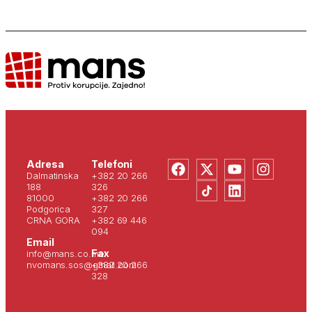
Adresa
Telefoni
Dalmatinska
+382 20 266
188
326
81000
+382 20 266
Podgorica
327
CRNA GORA
+382 69 446
094
Email
Fax
info@mans.co.me
nvomans.sos@gmail.com
+382 20 266
328