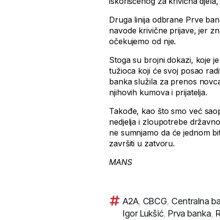
iskorišćenog za krivična djela, 
Druga linija odbrane Prve bank
navode krivične prijave, jer z
očekujemo od nje.
Stoga su brojni dokazi, koje 
tužioca koji će svoj posao rad
banka služila za prenos novca
njihovih kumova i prijatelja.
Takođe, kao što smo već saopšt
nedjelja i zloupotrebe državn
ne sumnjamo da će jednom biti
završiti u zatvoru.
MANS
A2A
,
CBCG
,
Centralna b
Igor Lukšić
,
Prva banka
,
R