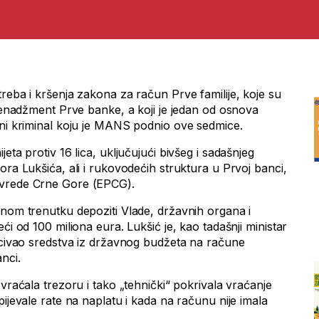
reba i kršenja zakona za račun Prve familije, koje su
 menadžment Prve banke, a koji je jedan od osnova
ani kriminal koju je MANS podnio ove sedmice.
eta protiv 16 lica, uključujući bivšeg i sadašnjeg
ora Lukšića, ali i rukovodećih struktura u Prvoj banci,
ivrede Crne Gore (EPCG).
dnom trenutku depoziti Vlade, državnih organa i
ći od 100 miliona eura. Lukšić je, kao tadašnji ministar
bacivao sredstva iz državnog budžeta na račune
nci.
 vraćala trezoru i tako „tehnički“ pokrivala vraćanje
pijevale rate na naplatu i kada na računu nije imala