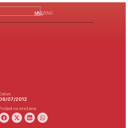
/
MNE
ENG
Datum:
06/07/2012
Podijeli na mrežama: