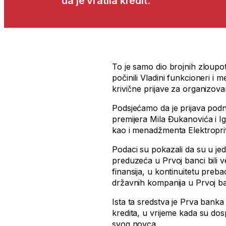
da je vratila kredit.
To je samo dio brojnih zloupot
počinili Vladini funkcioneri i
krivične prijave za organizov
Podsjećamo da je prijava podnij
premijera Mila Đukanovića i Ig
kao i menadžmenta Elektropr
Podaci su pokazali da su u je
preduzeća u Prvoj banci bili ve
finansija, u kontinuitetu pre
državnih kompanija u Prvoj ba
Ista ta sredstva je Prva banka
kredita, u vrijeme kada su dos
svog novca.