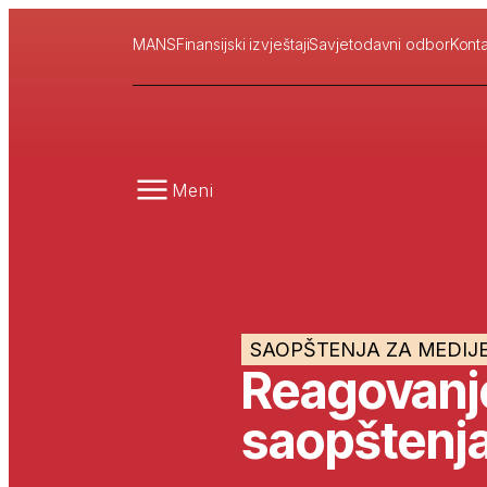
MANS
Finansijski izvještaji
Savjetodavni odbor
Konta
Meni
SAOPŠTENJA ZA MEDIJ
Reagovanj
saopštenj