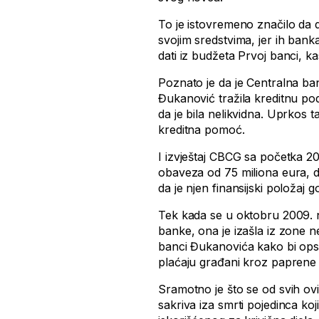
To je istovremeno značilo da 
svojim sredstvima, jer ih banka
dati iz budžeta Prvoj banci, kas
Poznato je da je Centralna b
Đukanović tražila kreditnu po
da je bila nelikvidna. Uprkos
kreditna pomoć.
I izvještaj CBCG sa početka 20
obaveza od 75 miliona eura, 
da je njen finansijski položaj g
Tek kada se u oktobru 2009. 
banke, ona je izašla iz zone n
banci Đukanovića kako bi opst
plaćaju građani kroz paprene 
Sramotno je što se od svih ov
sakriva iza smrti pojedinca ko