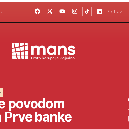
kt
E
e povodom
a Prve banke