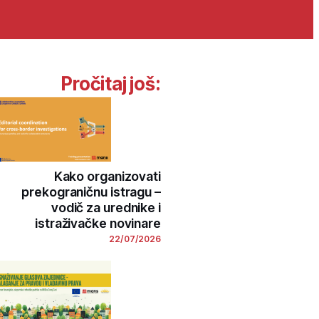
Pročitaj još:
Kako organizovati
prekograničnu istragu –
vodič za urednike i
istraživačke novinare
22/07/2026