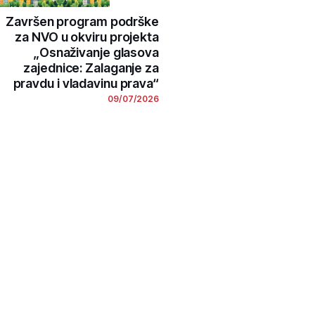
Završen program podrške
za NVO u okviru projekta
„Osnaživanje glasova
zajednice: Zalaganje za
pravdu i vladavinu prava“
09/07/2026