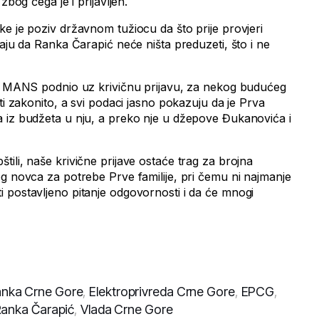
zbog čega je i prijavljen.
e je poziv državnom tužiocu da što prije provjeri
naju da Ranka Čarapić neće ništa preduzeti, što i ne
je MANS podnio uz krivičnu prijavu, za nekog budućeg
iti zakonito, a svi podaci jasno pokazuju da je Prva
 iz budžeta u nju, a preko nje u džepove Đukanovića i
ili, naše krivične prijave ostaće trag za brojna
og novca za potrebe Prve familije, pri čemu ni najmanje
 postavljeno pitanje odgovornosti i da će mnogi
anka Crne Gore
,
Elektroprivreda Crne Gore
,
EPCG
,
anka Čarapić
,
Vlada Crne Gore