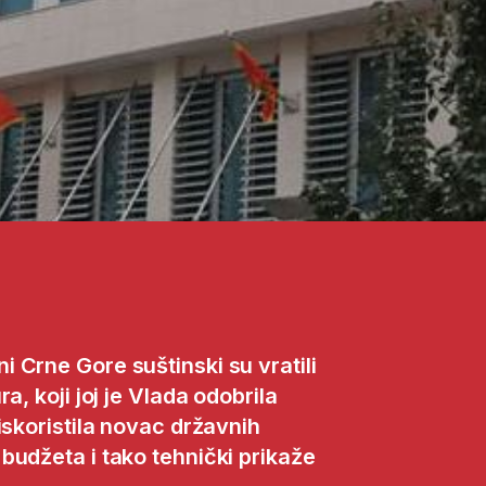
 Crne Gore suštinski su vratili
a, koji joj je Vlada odobrila
iskoristila novac državnih
budžeta i tako tehnički prikaže