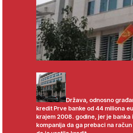
Država, odnosno građani
kredit Prve banke od 44 miliona eur
krajem 2008. godine, jer je banka 
kompanija da ga prebaci na račun 