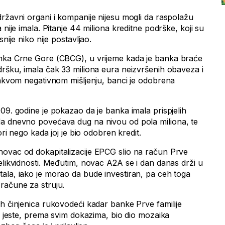
državni organi i kompanije nijesu mogli da raspolažu
 nije imala. Pitanje 44 miliona kreditne podrške, koji su
nije niko nije postavljao.
anka Crne Gore (CBCG), u vrijeme kada je banka braće
dršku, imala čak 33 miliona eura neizvršenih obaveza i
 takvom negativnom mišljenju, banci je odobrena
09. godine je pokazao da je banka imala prispjelih
da dnevno povećava dug na nivou od pola miliona, te
ori nego kada joj je bio odobren kredit.
novac od dokapitalizacije EPCG slio na račun Prve
elikvidnosti. Međutim, novac A2A se i dan danas drži u
ala, iako je morao da bude investiran, pa ceh toga
račune za struju.
ih činjenica rukovodeći kadar banke Prve familije
ji jeste, prema svim dokazima, bio dio mozaika