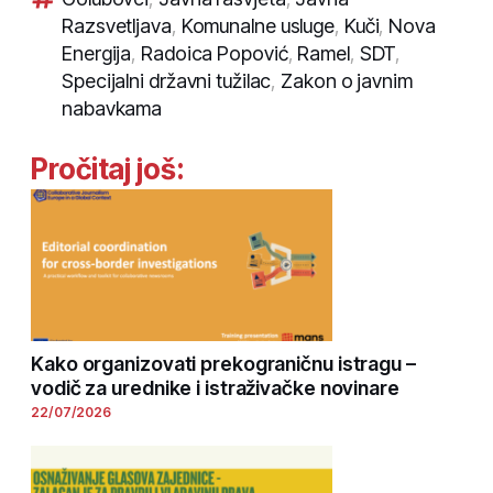
Razsvetljava
,
Komunalne usluge
,
Kuči
,
Nova
Energija
,
Radoica Popović
,
Ramel
,
SDT
,
Specijalni državni tužilac
,
Zakon o javnim
nabavkama
Pročitaj još:
Kako organizovati prekograničnu istragu –
vodič za urednike i istraživačke novinare
22/07/2026