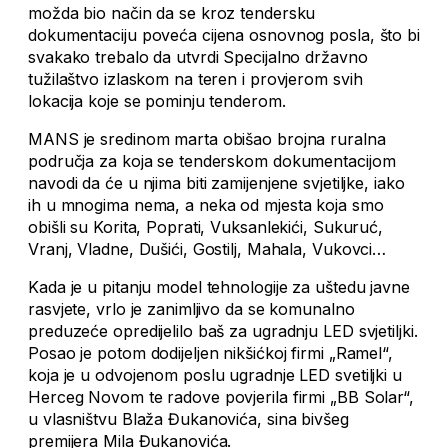
možda bio način da se kroz tendersku
dokumentaciju poveća cijena osnovnog posla, što bi
svakako trebalo da utvrdi Specijalno državno
tužilaštvo izlaskom na teren i provjerom svih
lokacija koje se pominju tenderom.
MANS je sredinom marta obišao brojna ruralna
područja za koja se tenderskom dokumentacijom
navodi da će u njima biti zamijenjene svjetiljke, iako
ih u mnogima nema, a neka od mjesta koja smo
obišli su Korita, Poprati, Vuksanlekići, Sukuruć,
Vranj, Vladne, Dušići, Gostilj, Mahala, Vukovci…
Kada je u pitanju model tehnologije za uštedu javne
rasvjete, vrlo je zanimljivo da se komunalno
preduzeće opredijelilo baš za ugradnju LED svjetiljki.
Posao je potom dodijeljen nikšićkoj firmi „Ramel“,
koja je u odvojenom poslu ugradnje LED svetiljki u
Herceg Novom te radove povjerila firmi „BB Solar“,
u vlasništvu Blaža Đukanovića, sina bivšeg
premijera Mila Đukanovića.