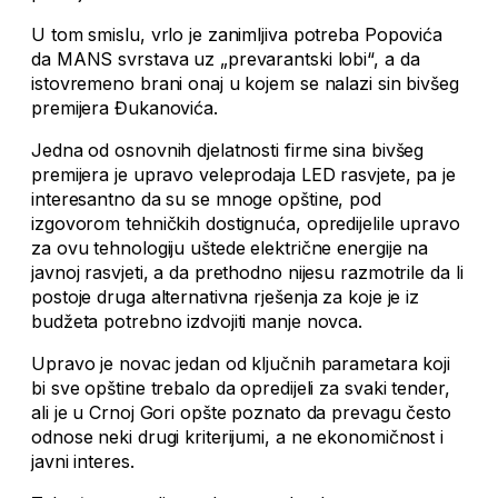
U tom smislu, vrlo je zanimljiva potreba Popovića
da MANS svrstava uz „prevarantski lobi“, a da
istovremeno brani onaj u kojem se nalazi sin bivšeg
premijera Đukanovića.
Jedna od osnovnih djelatnosti firme sina bivšeg
premijera je upravo veleprodaja LED rasvjete, pa je
interesantno da su se mnoge opštine, pod
izgovorom tehničkih dostignuća, opredijelile upravo
za ovu tehnologiju uštede električne energije na
javnoj rasvjeti, a da prethodno nijesu razmotrile da li
postoje druga alternativna rješenja za koje je iz
budžeta potrebno izdvojiti manje novca.
Upravo je novac jedan od ključnih parametara koji
bi sve opštine trebalo da opredijeli za svaki tender,
ali je u Crnoj Gori opšte poznato da prevagu često
odnose neki drugi kriterijumi, a ne ekonomičnost i
javni interes.