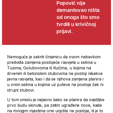
Popović nije
demantovao ništa
od onoga što smo
tvrdili u krivičnoj
prijavi.
Nemoguće je sakriti činjenicu da ovom nabavkom
predviđa zamjena postojeće rasvjete u selima u
Tuzima, Golubovcima ili Kučima, u kojima na
drvenim ili betonskim stubovima ne postoji nikakva
javna rasvjeta, kao i da se njihova zamjena planira i
u onim selima u kojima uz puteve ne postoje čak ni
strujni stubovi.
U tom smislu je nejasno kako se planira da svjetiljke
prvo budu skinute, pa zatim ugrađene nove, kada
na mnogim mjestima one uopšte ne postoje, ili je to