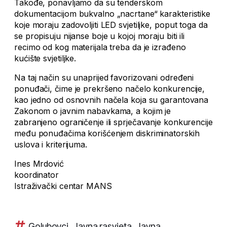
Takođe, ponavljamo da su tenderskom
dokumentacijom bukvalno „nacrtane“ karakteristike
koje moraju zadovoljiti LED svjetiljke, poput toga da
se propisuju nijanse boje u kojoj moraju biti ili
recimo od kog materijala treba da je izrađeno
kućište svjetiljke.
Na taj način su unaprijed favorizovani određeni
ponuđači, čime je prekršeno načelo konkurencije,
kao jedno od osnovnih načela koja su garantovana
Zakonom o javnim nabavkama, a kojim je
zabranjeno ograničenje ili sprječavanje konkurencije
među ponuđačima korišćenjem diskriminatorskih
uslova i kriterijuma.
Ines Mrdović
koordinator
Istraživački centar MANS
Golubovci
,
Javna rasvjeta
,
Javna