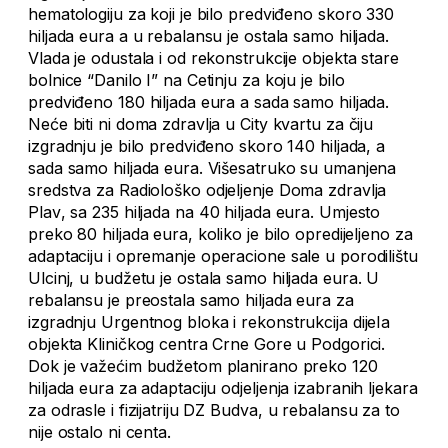
hematologiju za koji je bilo predviđeno skoro 330
hiljada eura a u rebalansu je ostala samo hiljada.
Vlada je odustala i od rekonstrukcije objekta stare
bolnice “Danilo I” na Cetinju za koju je bilo
predviđeno 180 hiljada eura a sada samo hiljada.
Neće biti ni doma zdravlja u City kvartu za čiju
izgradnju je bilo predviđeno skoro 140 hiljada, a
sada samo hiljada eura. Višesatruko su umanjena
sredstva za
Radiološko odjeljenje Doma zdravlja
Plav
, sa 235 hiljada na 40 hiljada eura.
Umjesto
preko 80 hiljada eura, koliko je bilo opredijeljeno za
a
daptacij
u
i opremanje operacione sale u porodilištu
Ulcinj
, u budžetu je ostala samo hiljada eura. U
rebalansu je preostala samo hiljada eura za
izgradnju
Urgentnog bloka i rekonstrukcija dijeIa
objekta Kliničkog centra Crne Gore u Podgorici
.
Dok je važećim budžetom planirano preko 120
hiljada eura za adaptaciju
odjeljenja izabranih ljekara
za odrasle i fizijatriju DZ Budva
, u rebalansu za to
nije ostalo ni centa.