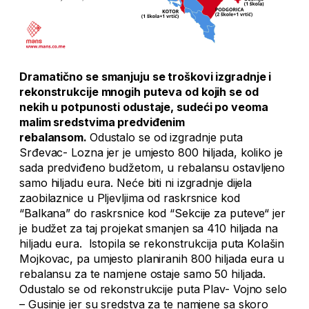
Dramatično se smanjuju se troškovi izgradnje i
rekonstrukcije mnogih puteva od kojih se od
nekih u potpunosti odustaje, sudeći po veoma
malim sredstvima predviđenim
rebalansom.
Odustalo se od izgradnje puta
Srđevac- Lozna jer je umjesto 800 hiljada, koliko je
sada predviđeno budžetom, u rebalansu ostavljeno
samo hiljadu eura. Neće biti ni izgradnje dijela
zaobilaznice u Pljevljima od raskrsnice kod
“Balkana” do raskrsnice kod “Sekcije za puteve“ jer
je budžet za taj projekat smanjen sa 410 hiljada na
hiljadu eura. Istopila se rekonstrukcija puta Kolašin
Mojkovac, pa umjesto planiranih 800 hiljada eura u
rebalansu za te namjene ostaje samo 50 hiljada.
Odustalo se od rekonstrukcije puta Plav- Vojno selo
– Gusinje jer su sredstva za te namjene sa skoro