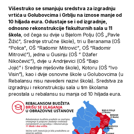
Višestruko se smanjuju sredstva za izgradnju
vrtića u Golubovcima i Grblju na iznose manje od
10 hiljada eura. Odustaje se i od izgradnje,
odnosno rekonstrukcije fiskulturnih sala u 11
škola
, od čega su dvije u Bijelom Polju (
OŠ „Pavle
Žižić“
, S
rednje stručne škole
)
, tri u Beranama (
OŠ
“Polica”
,
OŠ “Radomir Mitrović”
,
OŠ “Radomir
Mitrović”
), jedna u Gusinju (
OŠ ” Džafer
Nikočević”
), dvije u Andrijevici (
OŠ “Bajo
Jojić”
i
Srednje mješovite škole
), Kotoru (OŠ “Ivo
Visin”), kao i
dvije osnovne škole
u
Golubovci
ma (u
Rebalansu nisu navedeni nazivi škola). Sredstva za
izgradnju i rekonstrukciju sala u tim školama
preostala u rebalansu su manja od 10 hiljada eura.