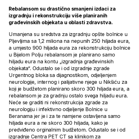
Rebalansom su drastično smanjeni izdaci za
izgradnju i rekonstrukciju više planiranih
građevinskih objekata u oblasti zdravstva.
Umanjena su sredstva za izgradnju opšte bolnice u
Pljevljima sa 1,2 miliona na nepunih 250 hiljada eura,
a umjesto 900 hiljada eura za rekonstrukciju bolnice
u Bijelom Polju rebalansom je planirano samo
hiljadu eura na kontu „izgradnja građevinskih
objekata“. Odustalo se i od izgradnje zgrade
Urgentnog bloka sa dijagnostikom, odjeljenjem
neurologije, internog i palijativne njege u Nikšiću za
koji je budžetom planirano skoro 300 hiljada eura, a
rebalansom je za gradnju ostalo svega hiljadu eura.
Neće se graditi ni rekonstrukcija zgrade za
neurologiju i infektivno odjeljenje Bolnice u
Beranama jer je i za te namjene ostavljena samo
hiljada eura a ne skoro 300 hiljada, kako je
predviđeno orginalnim budžetom. Odustalo se i od
izgradnje Centra PET CT sa klinikom za