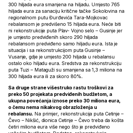
300 hiljada eura smanjena na hiljadu. Umjesto 765
hiljada eura za sanaciju kritične tačke Sokolovina na
regionalnom putu Đurđevića Tara-Mojkovac
rebalansom je predvišeno 15 hiljada eura. Neće biti
ni rekonstrukcije puta Plav- Vojno selo – Gusinje jer
je umjesto predviđenih skoro 290 hiljada
rebalansom predviđeno samo hiljadu eura. Ista je
situacija i sa rekonstrukcijom puta Gusinje –
Vusanje, gdje je umjesto 200 hiljada u rebalansu
ostalo oko hiljadu eura. Sredstva za rekonstrukciju
puta Tuzi – Mataguži su smanjena sa 1,3 miliona na
300 hiljada eura ili za skoro 80%.
Sa druge strane višestruko rastu troškovi za
preko 50 projekata predviđenih budžetom, a
ukupna povećanja iznose preko 30 miliona eura,
o čemu nema nikakvog obrazloženja u
rebalansu.
Na primjer, r
ekonstrukcija puta Cetinje –
Čevo – Nikšić, dionica Cetinje – Čevo treba da košta
četiri miliona eura više nego što je predviđeno