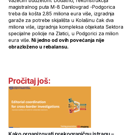
važećim budžetom. Dodatno, rekonstrukcija
magistralnog puta M-8 Danilovgrad -Podgorica
treba da košta 2.85 miliona eura više, i
zgradnja
garaže za potrebe skijališta u Kolašinu
čak dva
miliona više, i
zgradnja kompleksa objekata Sektora
specijalne policije na Zlatici, u Podgorici
za milion
eura više.
Ni jedno od ovih povećanja nije
obrazloženo u rebalansu.
Pročitaj još:
Kako organizovati prekograničnu istragu –