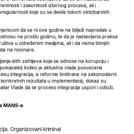
entnosti i zakonitosti izbirnog procesa, ali i
neregularnosti koje su se desile tokom oktobarskih
enicom da se ni ove godine ne bilježi napredak u
 odnosu na prošlu godinu, te da je nastavljena praksa
društva u određenim medijima, ali i da nema bitnijih
da na novinare.
nje istih zahtijeva koje se odnose na korupciju i
 pokazatelj koliko je aktuelna vlada posvećena
esu integracija, a reforme limitirane na zakonodavni
ez konkretnih rezultata u implementaciji, dokaz su
atar Vlade da se process integracija uspori i odloži.
tra MANS-a
cija
,
Organizovani kriminal