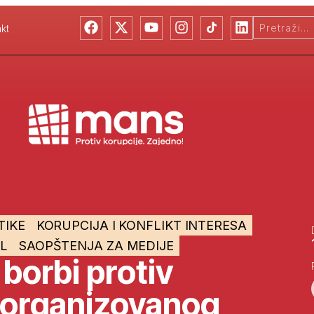
kt
TIKE
KORUPCIJA I KONFLIKT INTERESA
AL
SAOPŠTENJA ZA MEDIJE
 borbi protiv
i organizovanog