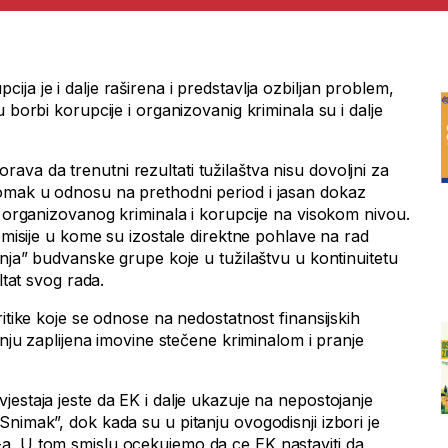
ja je i dalje raširena i predstavlja ozbiljan problem,
 borbi korupcije i organizovanig kriminala su i dalje
va da trenutni rezultati tužilaštva nisu dovoljni za
omak u odnosu na prethodni period i jasan dokaz
v organizovanog kriminala i korupcije na visokom nivou.
Komisije u kome su izostale direktne pohlave na rad
anja” budvanske grupe koje u tužilaštvu u kontinuitetu
ltat svog rada.
ritike koje se odnose na nedostatnost finansijskih
anju zaplijena imovine stečene kriminalom i pranje
estaja jeste da EK i dalje ukazuje na nepostojanje
nimak”, dok kada su u pitanju ovogodisnji izbori je
a. U tom smislu ocekujemo da ce EK nastaviti da