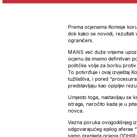
Prema ocjenama Komisje korupci
dok kako se novodi, rezultati u
ograničeni.
MANS već duže vrijeme upozora
ocjenu da imamo definitvan p
političke volje za borbu proti
To potvrđuje i ovaj izvještaj 
tužilaštva, i pored “procesuir
predstavljaju kao opipljivi rezu
Umjesto toga, nastavljaju se k
istraga, naročito kada je u pit
novca.
Vazna poruka ovogodišnjeg izvj
odgovarajućeg epilog aferae “S
samo prenijeta ocjena ODHIR-