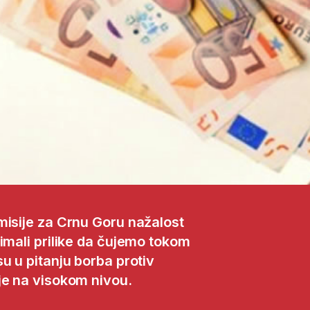
misije za Crnu Goru nažalost
imali prilike da čujemo tokom
u u pitanju borba protiv
je na visokom nivou.