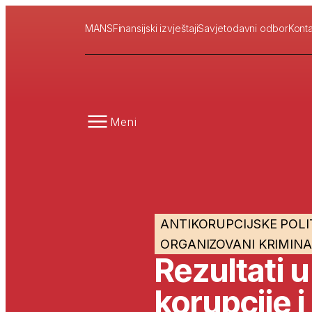
MANS
Finansijski izvještaji
Savjetodavni odbor
Konta
Meni
ANTIKORUPCIJSKE POLI
ORGANIZOVANI KRIMIN
Rezultati u
korupcije 