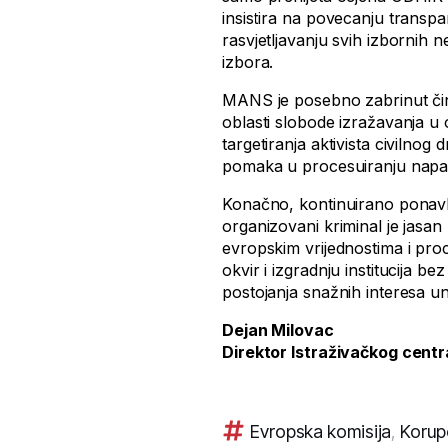
insistira na povecanju transpar
rasvjetljavanju svih izbornih 
izbora.
MANS je posebno zabrinut činj
oblasti slobode izražavanja u
targetiranja aktivista civilnog 
pomaka u procesuiranju napa
Konačno, kontinuirano ponavlja
organizovani kriminal je jasan
evropskim vrijednostima i proc
okvir i izgradnju institucija b
postojanja snažnih interesa un
Dejan Milovac
Direktor Istraživačkog cen
Evropska komisija
,
Korup