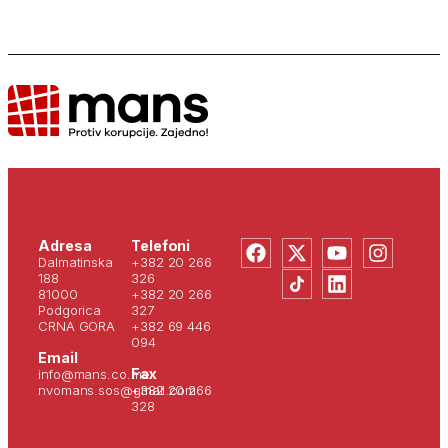
Adresa
Telefoni
Dalmatinska
+382 20 266
188
326
81000
+382 20 266
Podgorica
327
CRNA GORA
+382 69 446
094
Email
Fax
info@mans.co.me
nvomans.sos@gmail.com
+382 20 266
328