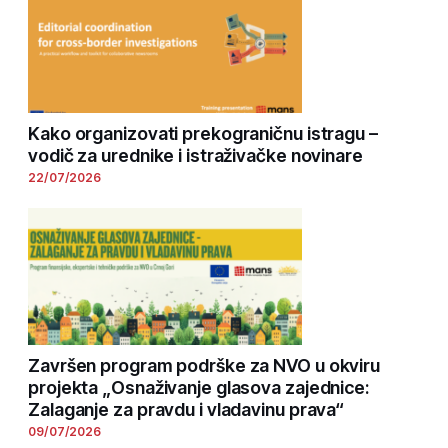
Kako organizovati prekograničnu istragu –
vodič za urednike i istraživačke novinare
22/07/2026
Završen program podrške za NVO u okviru
projekta „Osnaživanje glasova zajednice:
Zalaganje za pravdu i vladavinu prava“
09/07/2026