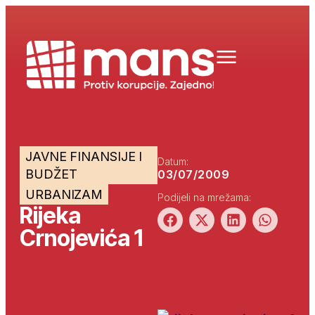
JAVNE FINANSIJE I
Datum:
BUDŽET
03/07/2009
URBANIZAM
Podijeli na mrežama:
Rijeka
Crnojevića 1