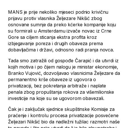
MANS je prije nekoliko mjeseci podnio krivičnu
prijavu protiv vlasnika Željezare Nikšić zbog
osnovane sumnje da preko kćerke kompanije koju
su formirali u Amsterdamu izvače novac iz Crne
Gore sa ciljem sticanja ekstra profita kroz
izbjegavanje poreza i drugih obaveza prema
dobavljačima i državi, odnosno radi pranja novca.
Tada smo zatražili od gospođe Čarapić i da utvrdi iz
kojih motiva i po čijem nalogu je ministar ekonomije,
Branko Vujović, dozvoljavao vlasnicima Željezare da
permanentno krše obaveze iz ugovora o
privatizaciji, bez pokretanja arbitraže i naplate
penala zbog propuštanja rokova za višemilionske
investicije na koje su se ugovorom obavezali.
Čak je i zaključak sjednice skupštinske Komisije za
praćenje i kontrolu procesa privatizacije posvećene
Željezari Nikšić bio da nadležni tužilac razmotri naše