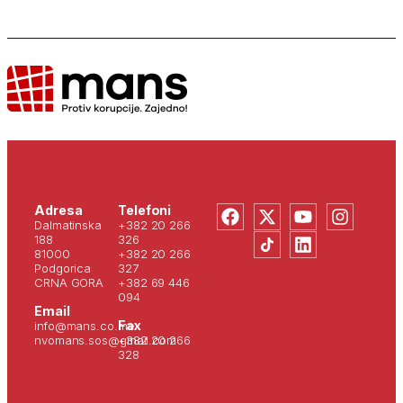
Adresa
Telefoni
Dalmatinska
+382 20 266
188
326
81000
+382 20 266
Podgorica
327
CRNA GORA
+382 69 446
094
Email
Fax
info@mans.co.me
nvomans.sos@gmail.com
+382 20 266
328