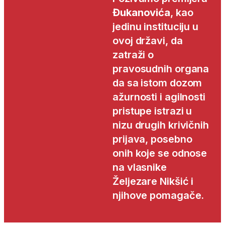
Đukanovića
, kao
jedinu instituciju u
ovoj državi, da
zatraži o
pravosudnih organa
da sa istom dozom
ažurnosti i agilnosti
pristupe istrazi u
nizu drugih krivičnih
prijava, posebno
onih koje se odnose
na vlasnike
Željezare Nikšić i
njihove pomagače.