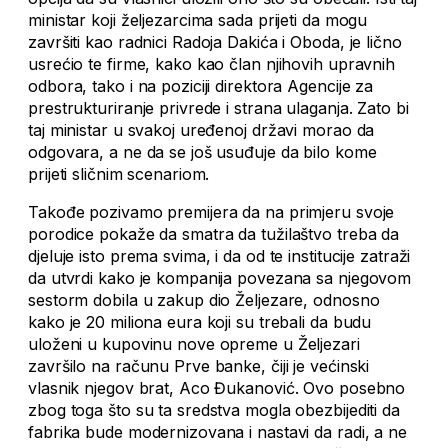
ministar koji željezarcima sada prijeti da mogu
završiti kao radnici Radoja Dakića i Oboda, je lično
usrećio te firme, kako kao član njihovih upravnih
odbora, tako i na poziciji direktora Agencije za
prestrukturiranje privrede i strana ulaganja. Zato bi
taj ministar u svakoj uređenoj državi morao da
odgovara, a ne da se još usuđuje da bilo kome
prijeti sličnim scenariom.
Takođe pozivamo premijera da na primjeru svoje
porodice pokaže da smatra da tužilaštvo treba da
djeluje isto prema svima, i da od te institucije zatraži
da utvrdi kako je kompanija povezana sa njegovom
sestorm dobila u zakup dio Željezare, odnosno
kako je 20 miliona eura koji su trebali da budu
uloženi u kupovinu nove opreme u Željezari
završilo na računu Prve banke, čiji je većinski
vlasnik njegov brat, Aco Đukanović. Ovo posebno
zbog toga što su ta sredstva mogla obezbijediti da
fabrika bude modernizovana i nastavi da radi, a ne