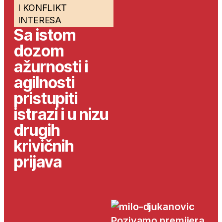
I KONFLIKT
INTERESA
Sa istom
dozom
ažurnosti i
agilnosti
pristupiti
istrazi i u nizu
drugih
krivičnih
prijava
Pozivamo premijera