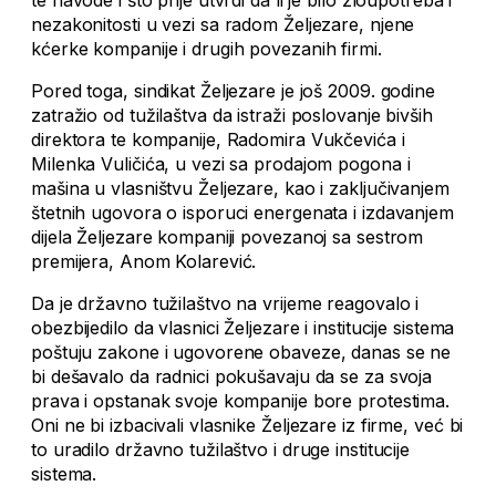
te navode i što prije utvrdi da li je bilo zloupotreba i
nezakonitosti u vezi sa radom Željezare, njene
kćerke kompanije i drugih povezanih firmi.
Pored toga, sindikat Željezare je još 2009. godine
zatražio od tužilaštva da istraži poslovanje bivših
direktora te kompanije, Radomira Vukčevića i
Milenka Vuličića, u vezi sa prodajom pogona i
mašina u vlasništvu Željezare, kao i zaključivanjem
štetnih ugovora o isporuci energenata i izdavanjem
dijela Željezare kompaniji povezanoj sa sestrom
premijera, Anom Kolarević.
Da je državno tužilaštvo na vrijeme reagovalo i
obezbijedilo da vlasnici Željezare i institucije sistema
poštuju zakone i ugovorene obaveze, danas se ne
bi dešavalo da radnici pokušavaju da se za svoja
prava i opstanak svoje kompanije bore protestima.
Oni ne bi izbacivali vlasnike Željezare iz firme, već bi
to uradilo državno tužilaštvo i druge institucije
sistema.