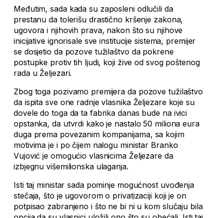
Međutim, sada kada su zaposleni odlučili da
prestanu da tolerišu drastično kršenje zakona,
ugovora i njihovih prava, nakon što su njihove
inicijative ignorisale sve institucije sistema, premijer
se dosjetio da pozove tužilaštvo da pokrene
postupke protiv tih ljudi, koji žive od svog poštenog
rada u Željezari.
Zbog toga pozivamo premijera da pozove tužilaštvo
da ispita sve one radnje vlasnika Željezare koje su
dovele do toga da ta fabrika danas bude na ivici
opstanka, da utvrdi kako je nastalo 50 miliona eura
duga prema povezanim kompanijama, sa kojim
motivima je i po čijem nalogu ministar Branko
Vujović je omogućio vlasnicima Željezare da
izbjegnu višemilionska ulaganja.
Isti taj ministar sada pominje mogućnost uvođenja
stečaja, što je ugovorom o privatizaciji koji je on
potpisao zabranjeno i što ne bi ni u kom slučaju bila
opcija da su vlasnici uložili ono što su obećali. Isti taj