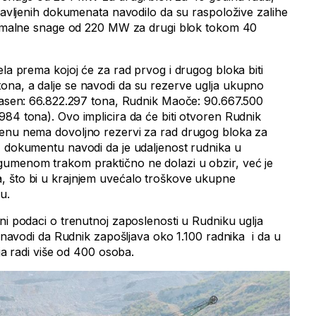
bjavljenih dokumenata navodilo da su raspoložive zalihe
ptimalne snage od 220 MW za drugi blok tokom 40
ela prema kojoj će za rad prvog i drugog bloka biti
ona, a dalje se navodi da su rezerve uglja ukupno
 basen: 66.822.297 tona, Rudnik Maoče: 90.667.500
984 tona). Ovo implicira da će biti otvoren Rudnik
senu nema dovoljno rezervi za rad drugog bloka za
 dokumentu navodi da je udaljenost rudnika u
gumenom trakom praktično ne dolazi u obzir, već je
, što bi u krajnjem uvećalo troškove ukupne
u.
ni podaci o trenutnoj zaposlenosti u Rudniku uglja
 navodi da Rudnik zapošljava oko 1.100 radnika i da u
lja radi više od 400 osoba.