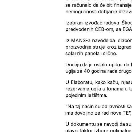
se računalo da će biti finansije
nemogućnosti dobijanja državn
Izabrani izvođač radova Škod
predvođenih CEB-om, sa EGAP
Iz MANS-a navode da elaborat
proizvodnje struje kroz izgra
solarnih panela i slično.
Dodaju da je ostalo upitno da
uglja za 40 godina rada drugo
U Elaboratu, kako kažu, nijes
rezervama uglja u tonama u 
pojedinim ležištima.
“Na taj način su od javnosti sa
ima dovoljno za rad nove TE”,
U dokumentu se navodi da su 
glavni faktor izbora optimaln