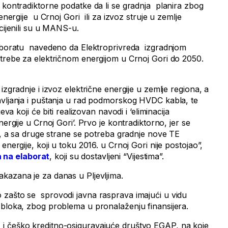
i kontradiktorne podatke da li se gradnja planira zbog
energije u Crnoj Gori ili za izvoz struje u zemlje
ocijenili su u MANS-u.
laboratu navedeno da Elektroprivreda izgradnjom
otrebe za električnom energijom u Crnoj Gori do 2050.
izgradnje i izvoz električne energije u zemlje regiona, a
avljanja i puštanja u rad podmorskog HVDC kabla, te
eva koji će biti realizovan navodi i ‘eliminacija
nergije u Crnoj Gori’. Prvo je kontradiktorno, jer se
je, a sa druge strane se potreba gradnje nove TE
energije, koji u toku 2016. u Crnoj Gori nije postojao”,
 na elaborat
, koji su dostavljeni “Vijestima”.
kazana je za danas u Pljevljima.
 zašto se sprovodi javna rasprava imajući u vidu
 bloka, zbog problema u pronalaženju finansijera.
i češko kreditno-osiguravajuće društvo EGAP, na koje