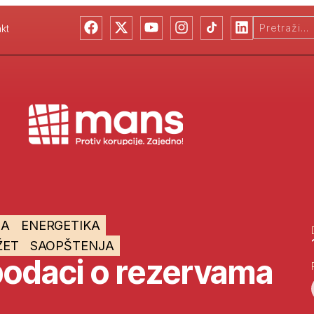
kt
JA
ENERGETIKA
ŽET
SAOPŠTENJA
podaci o rezervama