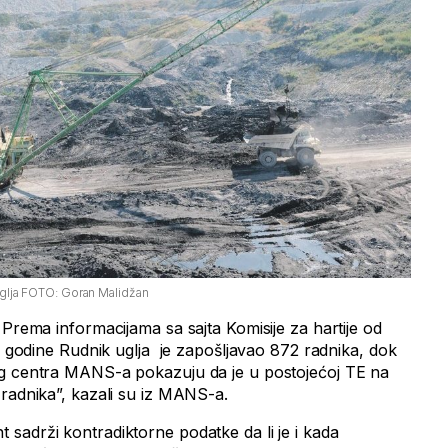
uglja FOTO: Goran Malidžan
 Prema informacijama sa sajta Komisije za hartije od
6. godine Rudnik uglja je zapošljavao 872 radnika, dok
og centra MANS-a pokazuju da je u postojećoj TE na
 radnika”, kazali su iz MANS-a.
sadrži kontradiktorne podatke da li je i kada