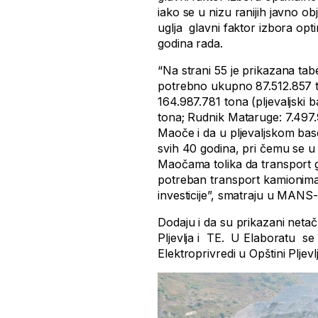
iako se u nizu ranijih javno o
uglja glavni faktor izbora o
godina rada.
“Na strani 55 je prikazana tab
potrebno ukupno 87.512.857 t
164.987.781 tona (pljevaljski
tona; Rudnik Mataruge: 7.497.
Maoče i da u pljevaljskom ba
svih 40 godina, pri čemu se u
Maočama tolika da transport 
potreban transport kamionima
investicije”, smatraju u MANS-
Dodaju i da su prikazani netač
Pljevlja i TE. U Elaboratu se
Elektroprivredi u Opštini Pljev