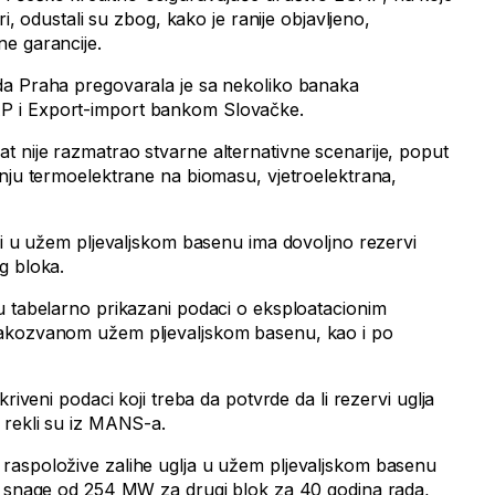
ri, odustali su zbog, kako je ranije objavljeno,
e garancije.
a Praha pregovarala je sa nekoliko banaka
 i Export-import bankom Slovačke.
 nije razmatrao stvarne alternativne scenarije, poput
dnju termoelektrane na biomasu, vjetroelektrana,
 li u užem pljevaljskom basenu ima dovoljno rezervi
g bloka.
u tabelarno prikazani podaci o eksploatacionim
takozvanom užem pljevaljskom basenu, kao i po
kriveni podaci koji treba da potvrde da li rezervi uglja
 rekli su iz MANS-a.
raspoložive zalihe uglja u užem pljevaljskom basenu
e snage od 254 MW za drugi blok za 40 godina rada,