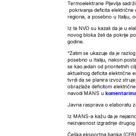
Termoelektrane Pljevlja sadrž
pokrivanja deficita električne 
regiona, a posebno u Italiju, 
Iz te NVO su kazali da je u e
novog bloka želi da pokrije p
godine.
“Zatim se ukazuje da je razlog 
posebno u Italiju, nakon post
se kao jedan od prioritetnih cilj
aktuelnog deficita električne e
tvrdi da se planira izvoz stru
obrazlaže deficitom električne 
navodi MANS u
komentarima
Javna rasprava o elaboratu za
Iz MANS-a kažu da je nejasno
neizvjesnost izgradnje drugog
Češka eksportna banka (CEB) 