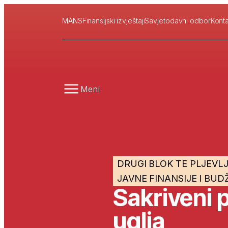
MANS
Finansijski izvještaji
Savjetodavni odbor
Konta
Meni
DRUGI BLOK TE PLJEVL
JAVNE FINANSIJE I BUD
Sakriveni 
uglja