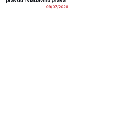
pravdu i vladavinu prava“
09/07/2026