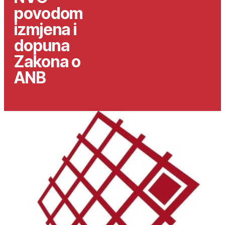
povodom
izmjena i
dopuna
Zakona o
ANB