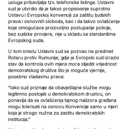
usluga pribavljalja tzv. telefonske listinge. Ustavni
sud je utvrdio da je takvo propisivanje suprotno
Ustavu i Evropskoj konvenciji za zaštitu ljudskih
prava i osnovnih sloboda, kao i da takvo ovlašćenje
koje omogućava proizvoljno postupanje policije,
bez sudske provjere, nije u skladu sa standardima
Evropskog suda.
U tom smislu Ustavni sud se pozvao na predmet
Rotaru protiv Rumunije, gdje je Evropski sud izrazio
stav da kontrola ovih mjera mora slijediti vrijednost
demokratskog društva što je moguće vjernije,
posebno vladavinu prava:
“Iako sud priznaje da obavještajne službe mogu
legitimno postojati u demokratskom drustvu, on
ponavlja da se ovlašćenja tajnog nadzora građana
mogu tolerisati na osnovu Konvencije samo u mjeri
koja je strogo nužna za zastitu demokratskih
institucija.”