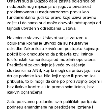
Ustavni sud je ukazao da je zaštita pojedinca od
nedopuštenog miješanja u njegovu privatnost
proklamovana u međunarodnom pravu kao
fundamentalno ljudsko pravo koje uživa pravnu
zaštitu i da samo sud može dozvoliti odstupanja od
tajnosti utvrđenih odredbama Ustava.
Navedene stavove Ustavni sud je zauzeo u
odlukama kojima je utvrdio da su neustavne
odredbe Zakonika o krivičnom postupku kojima je
policiji bilo omogućeno da pribavlja tzv. listinge
telefonskih komunikacija od mobilnih operatera.
Predloženi zakon daje još veća ovlašćenja
službenicima ANB, koji bi mogli da pribavljaju i sve
druge podatke koje bilo koji organ ili pravno lice
prikuplja, to bi mogli da čine po proizvoljnoj ocjeni i
bez ikakve kontrole i to prema svim licima, bez
ikakvih ograničenja.
Zato pozivamo poslanike svih političkih partija da
podnesu amandmane na predložene Izmjene i