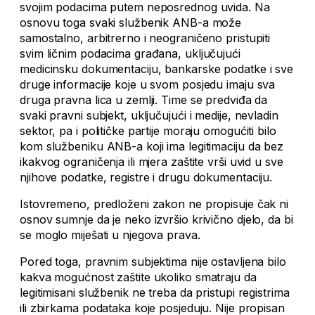
svojim podacima putem neposrednog uvida. Na
osnovu toga svaki službenik ANB-a može
samostalno, arbitrerno i neograničeno pristupiti
svim ličnim podacima građana, uključujući
medicinsku dokumentaciju, bankarske podatke i sve
druge informacije koje u svom posjedu imaju sva
druga pravna lica u zemlji. Time se predviđa da
svaki pravni subjekt, uključujući i medije, nevladin
sektor, pa i političke partije moraju omogućiti bilo
kom službeniku ANB-a koji ima legitimaciju da bez
ikakvog ograničenja ili mjera zaštite vrši uvid u sve
njihove podatke, registre i drugu dokumentaciju.
Istovremeno, predloženi zakon ne propisuje čak ni
osnov sumnje da je neko izvršio krivično djelo, da bi
se moglo miješati u njegova prava.
Pored toga, pravnim subjektima nije ostavljena bilo
kakva mogućnost zaštite ukoliko smatraju da
legitimisani službenik ne treba da pristupi registrima
ili zbirkama podataka koje posjeduju. Nije propisan