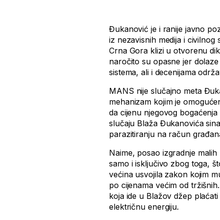
Đukanović je i ranije javno pozi
iz nezavisnih medija i civilno
Crna Gora klizi u otvorenu dik
naročito su opasne jer dolaze o
sistema, ali i decenijama održ
MANS nije slučajno meta Đukan
mehanizam kojim je omogućeno
da cijenu njegovog bogaćenja 
slučaju Blaža Đukanovića sina
parazitiranju na račun građa
Naime, posao izgradnje malih
samo i isključivo zbog toga, š
većina usvojila zakon kojim mu
po cijenama većim od tržišnih.
koja ide u Blažov džep plaćat
električnu energiju.