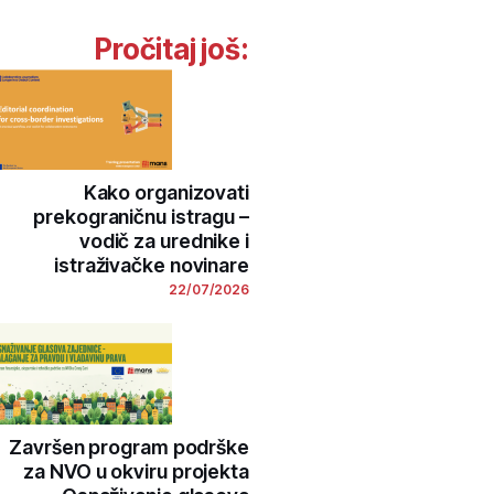
Pročitaj još:
Kako organizovati
prekograničnu istragu –
vodič za urednike i
istraživačke novinare
22/07/2026
Završen program podrške
za NVO u okviru projekta