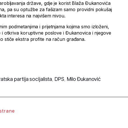
arobljavanja države, gdje je korist Blaža Đukanovića
ana, pa su optužbe za fašizam samo providni pokušaj
ikta interesa na najvišem nivou.
nim podmetanjima i prijetnjama kojima smo izloženi,
 i otkriva koruptivne poslove i Đukanovica i njegove
o stiče ekstra profite na račun građana.
tska partija socijalista
,
DPS
,
Milo Đukanović
 strane