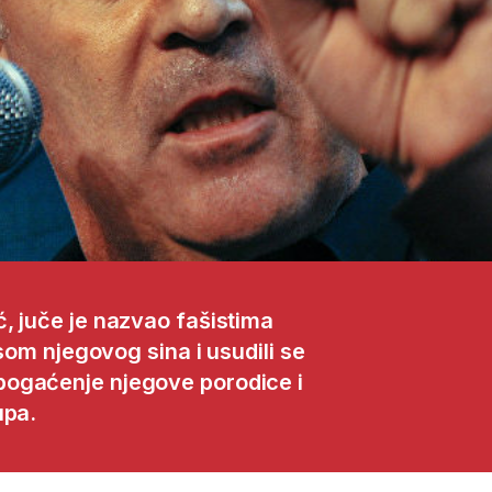
, juče je nazvao fašistima
isom njegovog sina i usudili se
bogaćenje njegove porodice i
upa.