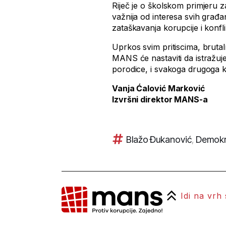
Riječ je o školskom primjeru z
važnija od interesa svih građ
zataškavanja korupcije i konfl
Uprkos svim pritiscima, brutal
MANS će nastaviti da istražuje
porodice, i svakoga drugoga k
Vanja Ćalović Marković
Izvršni direktor MANS-a
Blažo Đukanović
,
Demokra
Idi na vrh