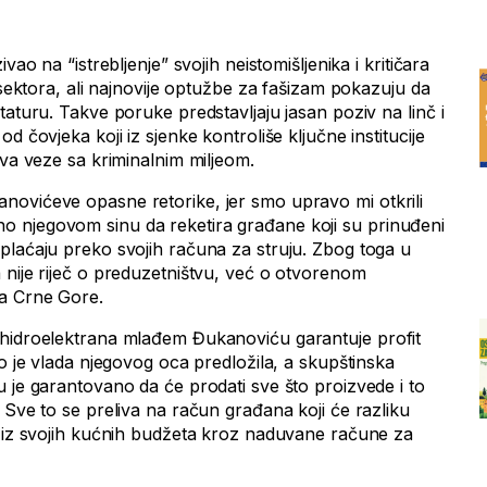
vao na “istrebljenje” svojih neistomišljenika i kritičara
g sektora, ali najnovije optužbe za fašizam pokazuju da
taturu. Takve poruke predstavljaju jasan poziv na linč i
d čovjeka koji iz sjenke kontroliše ključne institucije
ava veze sa kriminalnim miljeom.
ovićeve opasne retorike, jer smo upravo mi otkrili
 njegovom sinu da reketira građane koji su prinuđeni
plaćaju preko svojih računa za struju. Zbog toga u
 nije riječ o preduzetništvu, već o otvorenom
na Crne Gore.
 hidroelektrana mlađem Đukanoviću garantuje profit
to je vlada njegovog oca predložila, a skupštinska
 je garantovano da će prodati sve što proizvede i to
 Sve to se preliva na račun građana koji će razliku
i iz svojih kućnih budžeta kroz naduvane račune za