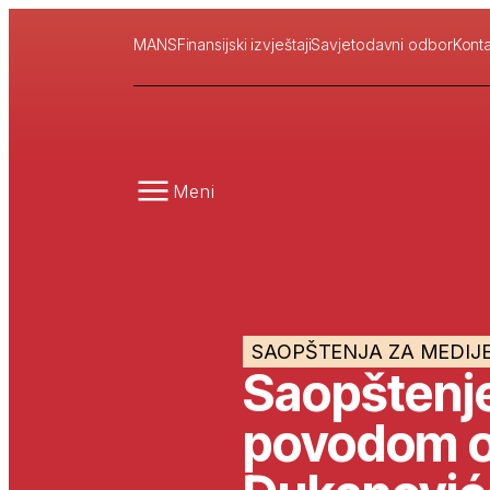
MANS
Finansijski izvještaji
Savjetodavni odbor
Konta
Meni
SAOPŠTENJA ZA MEDIJ
Saopštenje
povodom o