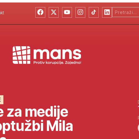
kt
E
 za medije
ptužbi Mila