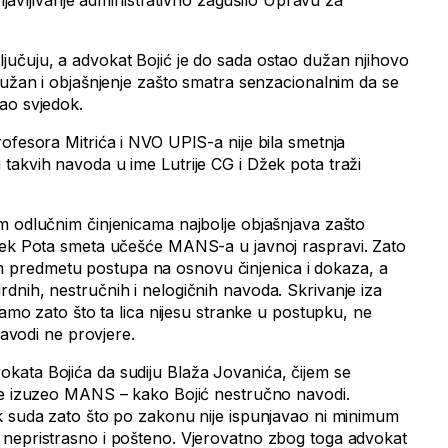
prijavljivanje administrativno zagušilo Upravu za
učuju, a advokat Bojić je do sada ostao dužan njihovo
dužan i objašnjenje zašto smatra senzacionalnim da se
ao svjedok.
ofesora Mitrića i NVO UPIS-a nije bila smetnja
takvih navoda u ime Lutrije CG i Džek pota traži
m odlučnim činjenicama najbolje objašnjava zašto
Džek Pota smeta učešće MANS-a u javnoj raspravi. Zato
predmetu postupa na osnovu činjenica i dokaza, a
dnih, nestručnih i nelogičnih navoda. Skrivanje iza
 samo zato što ta lica nijesu stranke u postupku, ne
 navodi ne provjere.
ata Bojića da sudiju Blaža Jovanića, čijem se
je izuzeo MANS – kako Bojić nestručno navodi.
k suda zato što po zakonu nije ispunjavao ni minimum
 nepristrasno i pošteno. Vjerovatno zbog toga advokat