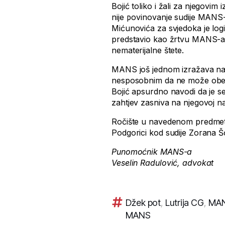
Bojić toliko i žali za njegovi
nije povinovanje sudije MANS-u
Mićunovića za svjedoka je logi
predstavio kao žrtvu MANS-
nematerijalne štete.
MANS još jednom izražava nad
nesposobnim da ne može obezb
Bojić apsurdno navodi da je s
zahtjev zasniva na njegovoj n
Ročište u navedenom predmet
Podgorici kod sudije Zorana 
Punomoćnik MANS-a
Veselin Radulović, advokat
Džek pot
,
Lutrija CG
,
MA
MANS