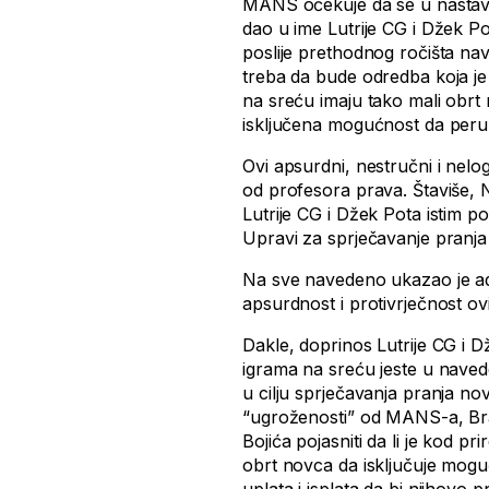
MANS očekuje da se u nastavk
dao u ime Lutrije CG i Džek P
poslije prethodnog ročišta na
treba da bude odredba koja je 
na sreću imaju tako mali obrt
isključena mogućnost da peru
Ovi apsurdni, nestručni i nelog
od profesora prava. Štaviše, 
Lutrije CG i Džek Pota istim po
Upravi za sprječavanje pranja
Na sve navedeno ukazao je adv
apsurdnost i protivrječnost o
Dakle, doprinos Lutrije CG i
igrama na sreću jeste u naved
u cilju sprječavanja pranja n
“ugroženosti” od MANS-a, Bra
Bojića pojasniti da li je kod p
obrt novca da isključuje mogu