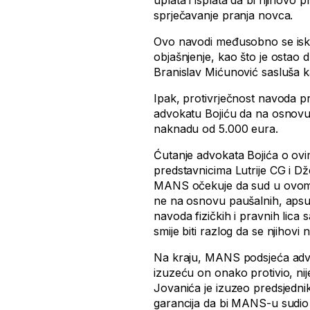
uplata i isplata da bi njihovo 
sprječavanje pranja novca.
Ovo navodi međusobno se isklj
objašnjenje, kao što je ostao 
Branislav Mićunović sasluša k
Ipak, protivrječnost navoda pr
advokatu Bojiću da na osnovu 
naknadu od 5.000 eura.
Ćutanje advokata Bojića o ovi
predstavnicima Lutrije CG i 
MANS očekuje da sud u ovom 
ne na osnovu paušalnih, apsur
navoda fizičkih i pravnih lica
smije biti razlog da se njihovi
Na kraju, MANS podsjeća advok
izuzeću on onako protivio, ni
Jovanića je izuzeo predsjedni
garancija da bi MANS-u sudio