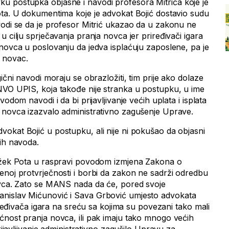
u postupka objasne i navodi profesora Mitrića koje je
ota. U dokumentima koje je advokat Bojić dostavio sudu
vodi se da je profesor Mitrić ukazao da u zakonu ne
u cilju sprječavanja pranja novca jer priređivači igara
 novca u poslovanju da jedva isplaćuju zaposlene, pa je
 novac.
ični navodi moraju se obrazložiti, tim prije ako dolaze
NVO UPIS, koja takođe nije stranka u postupku, u ime
vodom navodi i da bi prijavljivanje većih uplata i isplata
 novca izazvalo administrativno zagušenje Uprave.
okat Bojić u postupku, ali nije ni pokušao da objasni
vih navoda.
 Džek Pota u raspravi povodom izmjena Zakona o
enoj protvrječnosti i borbi da zakon ne sadrži odredbu
ovca. Zato se MANS nada da će, pored svoje
nislav Mićunović i Sava Grbović umjesto advokata
riređivača igara na sreću sa kojima su povezani tako mali
ćnost pranja novca, ili pak imaju tako mnogo većih