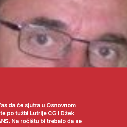
Vas da će sjutra u Osnovnom
te po tužbi Lutrije CG i Džek
NS. Na ročištu bi trebalo da se