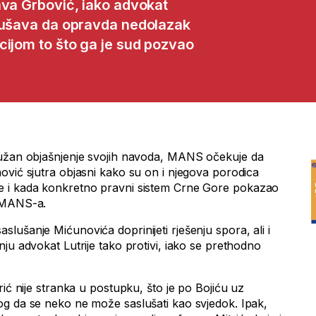
ava Grbović, iako advokat
okušava da opravda nedolazak
cijom to što ga je sud pozvao
dužan objašnjenje svojih navoda, MANS očekuje da
ović sjutra objasni kako su on i njegova porodica
 i kada konkretno pravni sistem Crne Gore pokazao
d MANS-a.
ušanje Mićunovića doprinijeti rješenju spora, ali i
ju advokat Lutrije tako protivi, iako se prethodno
rić nije stranka u postupku, što je po Bojiću uz
g da se neko ne može saslušati kao svjedok. Ipak,