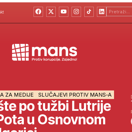
kt
A ZA MEDIJE
SLUČAJEVI PROTIV MANS-A
šte po tužbi Lutrije
 Pota u Osnovnom