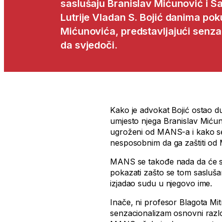
saslušaju Branislav Mićunović i S
Lutrije Vladan S. Bojić danima p
Mićunovića, predstavljajući senza
da svjedoči.
Kako je advokat Bojić ostao 
umjesto njega Branislav Mićun
ugroženi od MANS-a i kako se
nesposobnim da ga zaštiti o
MANS se takođe nada da će sasl
pokazati zašto se tom saslušan
izjadao sudu u njegovo ime.
Inače, ni profesor Blagota Mit
senzacionalizam osnovni razlo