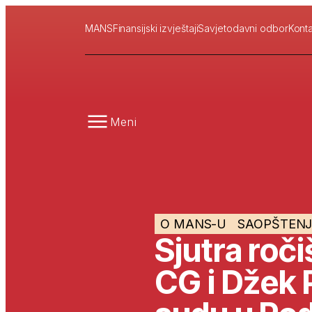
MANS
Finansijski izvještaji
Savjetodavni odbor
Konta
Meni
O MANS-U
SAOPŠTENJ
Sjutra roči
CG i Džek