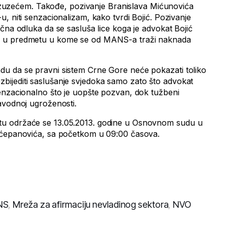
m izuzećem. Takođe, pozivanje Branislava Mićunovića
, niti senzacionalizam, kako tvrdi Bojić. Pozivanje
čna odluka da se sasluša lice koga je advokat Bojić
a u predmetu u kome se od MANS-a traži naknada
u da se pravni sistem Crne Gore neće pokazati toliko
ijediti saslušanje svjedoka samo zato što advokat
enzacionalno što je uopšte pozvan, dok tužbeni
avodnoj ugroženosti.
u održaće se 13.05.2013. godine u Osnovnom sudu u
Šćepanovića, sa početkom u 09:00 časova.
NS
,
Mreža za afirmaciju nevladinog sektora
,
NVO