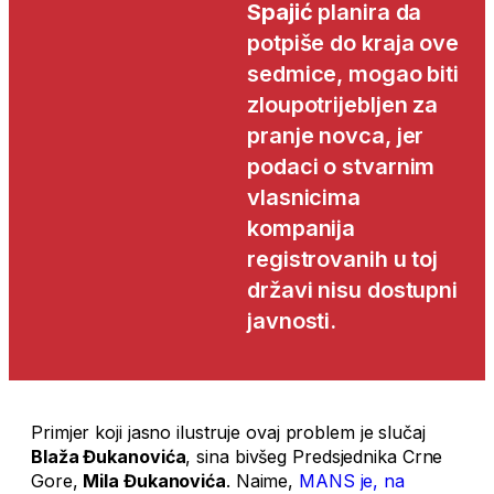
Spajić
planira da
potpiše do kraja ove
sedmice, mogao biti
zloupotrijebljen za
pranje novca, jer
podaci o stvarnim
vlasnicima
kompanija
registrovanih u toj
državi nisu dostupni
javnosti.
Primjer koji jasno ilustruje ovaj problem je slučaj
Blaža Đukanovića
, sina bivšeg Predsjednika Crne
Gore,
Mila Đukanovića
. Naime,
MANS je, na