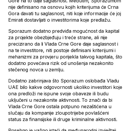
Gore na to daje saglasnost. Međutim, Sporazumom
nije definisano na osnovu kojih kriterijuma će Crna
Gora davati tu saglasnost, niti koje informacije će joj
Emirati dostavljati o investitorima koje predlažu.
Sporazum dodatno predviđa mogućnost da kapital
za projekte obezbjeđuju i treće strane, ali nije
precizirano da li Vlada Crne Gore daje saglasnost i
na te investitore, niti postoje definisani kriterijumi i
mehanizmi za provjeru porijekla takvog kapitala, što
dodatno povećava rizik od unošenja nezakonito
stečenog novca u zemlju.
Dodatno zabrinjava što Sporazum oslobađa Vladu
UAE bilo kakve odgovornosti ukoliko investitori koje
ona predloži ne ispune svoje obaveze ili budu
uključeni u nezakonite aktivnosti. To znači da bi
Vlada Crne Gore ostala potpuno nezaštićena u
slučaju da kompanije zloupotrijebe povlašćeni
status za finansijske ili druge kriminalne aktivnosti.
Posebno je važno istaći da međunarodni izvještaji