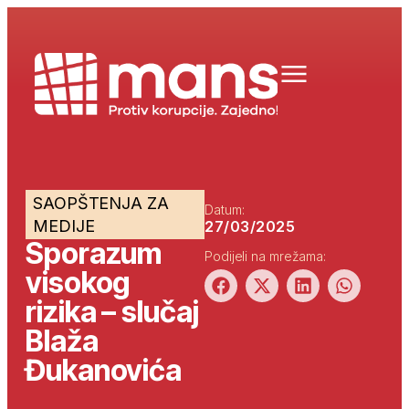
SAOPŠTENJA ZA
Datum:
MEDIJE
27/03/2025
Sporazum
Podijeli na mrežama:
visokog
rizika – slučaj
Blaža
Đukanovića