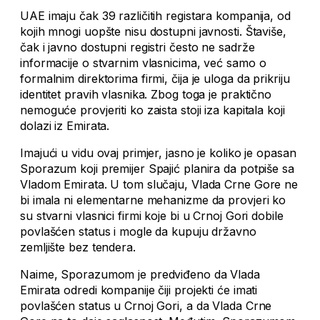
UAE imaju čak 39 različitih registara kompanija, od
kojih mnogi uopšte nisu dostupni javnosti. Štaviše,
čak i javno dostupni registri često ne sadrže
informacije o stvarnim vlasnicima, već samo o
formalnim direktorima firmi, čija je uloga da prikriju
identitet pravih vlasnika. Zbog toga je praktično
nemoguće provjeriti ko zaista stoji iza kapitala koji
dolazi iz Emirata.
Imajući u vidu ovaj primjer, jasno je koliko je opasan
Sporazum koji premijer Spajić planira da potpiše sa
Vladom Emirata. U tom slučaju, Vlada Crne Gore ne
bi imala ni elementarne mehanizme da provjeri ko
su stvarni vlasnici firmi koje bi u Crnoj Gori dobile
povlašćen status i mogle da kupuju državno
zemljište bez tendera.
Naime, Sporazumom je predviđeno da Vlada
Emirata odredi kompanije čiji projekti će imati
povlašćen status u Crnoj Gori, a da Vlada Crne