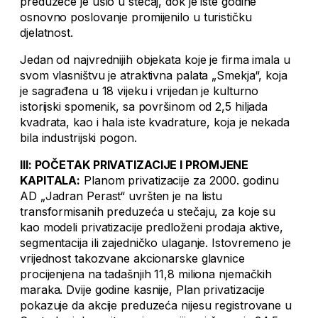
preduzeće je ušlo u stečaj, dok je iste godine
osnovno poslovanje promijenilo u turističku
djelatnost.
Jedan od najvrednijih objekata koje je firma imala u
svom vlasništvu je atraktivna palata „Smekja“, koja
je sagrađena u 18 vijeku i vrijedan je kulturno
istorijski spomenik, sa površinom od 2,5 hiljada
kvadrata, kao i hala iste kvadrature, koja je nekada
bila industrijski pogon.
III: POČETAK PRIVATIZACIJE I PROMJENE
KAPITALA:
Planom privatizacije za 2000. godinu
AD „Jadran Perast“ uvršten je na listu
transformisanih preduzeća u stečaju, za koje su
kao modeli privatizacije predloženi prodaja aktive,
segmentacija ili zajedničko ulaganje. Istovremeno je
vrijednost takozvane akcionarske glavnice
procijenjena na tadašnjih 11,8 miliona njemačkih
maraka. Dvije godine kasnije, Plan privatizacije
pokazuje da akcije preduzeća nijesu registrovane u