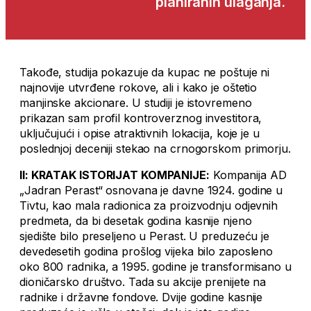
planiranih ulaganja.
Takođe, studija pokazuje da kupac ne poštuje ni
najnovije utvrđene rokove, ali i kako je oštetio
manjinske akcionare. U studiji je istovremeno
prikazan sam profil kontroverznog investitora,
uključujući i opise atraktivnih lokacija, koje je u
poslednjoj deceniji stekao na crnogorskom primorju.
II: KRATAK ISTORIJAT KOMPANIJE:
Kompanija AD
„Jadran Perast“ osnovana je davne 1924. godine u
Tivtu, kao mala radionica za proizvodnju odjevnih
predmeta, da bi desetak godina kasnije njeno
sjedište bilo preseljeno u Perast. U preduzeću je
devedesetih godina prošlog vijeka bilo zaposleno
oko 800 radnika, a 1995. godine je transformisano u
dioničarsko društvo. Tada su akcije prenijete na
radnike i državne fondove. Dvije godine kasnije