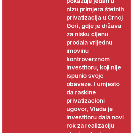
pokazuje jedan u
nizu primjera štetnih
privatizacija u Crnoj
Gori, gdje je država
za nisku cijenu
prodala vrijednu
imovinu
kontroverznom
investitoru, koji nije
ispunio svoje
obaveze. I umjesto
da raskine
privatizacioni
ugovor, Vlada je
investitoru dala novi
rok za realizaciju