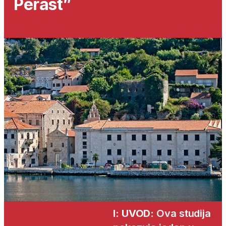
Perast”
I: UVOD:
Ova studija