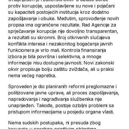
protiv korupcije, uspostavljene su nove i pojačani
su kapaciteti postojećih institucija kroz dodatno
zapošljavanje i obuke. Međutim, sprovođenje novih
propisa ima ograničene rezultate. Rad Agencije za
sprječavanje korupcije nije dovoljno transparentan,
a rezultati su skromni. Broj otkrivenih slučajeva
konflikta interesa i nezakonitog bogaćenja javnih
funkcionera je vrlo mali. Kontrola finansiranja
izbora je bila površna i selektivna, a mnoge
informacije nisu dostupne javnosti. Novi zakonski
okvir propisuje bolju zaštitu zviždača, ali u praksi
nema većeg napretka.
Sproveden je dio planiranih reformi preglomazne i
politizovane javne uprave, ali proces zapošljavanja,
napredovanja i nagrađivanja službenika nije
unaprijeđen. Takođe, postoje ozbiljni problemi sa
pristupom informacijama u posjedu organa vlasti.
Nema sudskih postupaka, ni presuda zbog