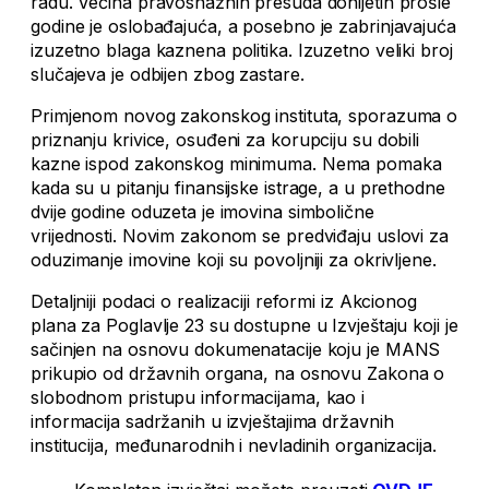
radu. Većina pravosnažnih presuda donijetih prošle
godine je oslobađajuća, a posebno je zabrinjavajuća
izuzetno blaga kaznena politika. Izuzetno veliki broj
slučajeva je odbijen zbog zastare.
Primjenom novog zakonskog instituta, sporazuma o
priznanju krivice, osuđeni za korupciju su dobili
kazne ispod zakonskog minimuma. Nema pomaka
kada su u pitanju finansijske istrage, a u prethodne
dvije godine oduzeta je imovina simbolične
vrijednosti. Novim zakonom se predviđaju uslovi za
oduzimanje imovine koji su povoljniji za okrivljene.
Detaljniji podaci o realizaciji reformi iz Akcionog
plana za Poglavlje 23 su dostupne u Izvještaju koji je
sačinjen na osnovu dokumenatacije koju je MANS
prikupio od državnih organa, na osnovu Zakona o
slobodnom pristupu informacijama, kao i
informacija sadržanih u izvještajima državnih
institucija, međunarodnih i nevladinih organizacija.