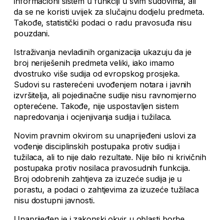
informacioni sistem u funkciji u svim sudovima, ali
da se ne koristi uvijek za slučajnu dodjelu predmeta.
Takođe, statistički podaci o radu pravosuđa nisu
pouzdani.
Istraživanja nevladinih organizacija ukazuju da je
broj neriješenih predmeta veliki, iako imamo
dvostruko više sudija od evropskog prosjeka.
Sudovi su rasterećeni uvođenjem notara i javnih
izvršitelja, ali pojedinačne sudije nisu ravnomjerno
opterećene. Takođe, nije uspostavljen sistem
napredovanja i ocjenjivanja sudija i tužilaca.
Novim pravnim okvirom su unaprijeđeni uslovi za
vođenje disciplinskih postupaka protiv sudija i
tužilaca, ali to nije dalo rezultate. Nije bilo ni krivičnih
postupaka protiv nosilaca pravosudnih funkcija.
Broj odobrenih zahtjeva za izuzeće sudija je u
porastu, a podaci o zahtjevima za izuzeće tužilaca
nisu dostupni javnosti.
Unaprijeđen je i zakonski okvir u oblasti borbe