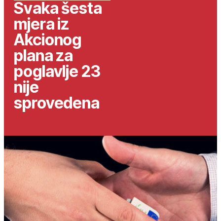
Svaka šesta
mjera iz
Akcionog
plana za
poglavlje 23
nije
sprovedena