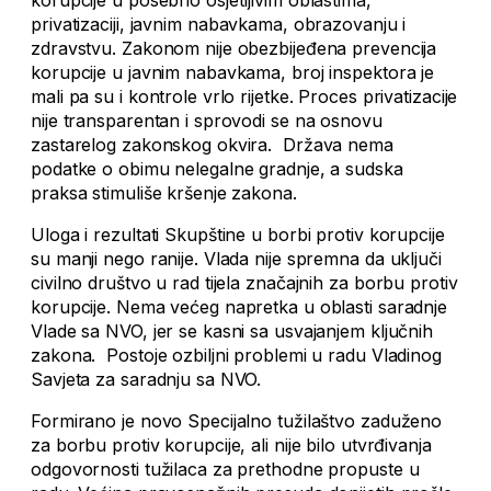
korupcije u posebno osjetljivim oblastima,
privatizaciji, javnim nabavkama, obrazovanju i
zdravstvu. Zakonom nije obezbijeđena prevencija
korupcije u javnim nabavkama, broj inspektora je
mali pa su i kontrole vrlo rijetke. Proces privatizacije
nije transparentan i sprovodi se na osnovu
zastarelog zakonskog okvira. Država nema
podatke o obimu nelegalne gradnje, a sudska
praksa stimuliše kršenje zakona.
Uloga i rezultati Skupštine u borbi protiv korupcije
su manji nego ranije. Vlada nije spremna da uključi
civilno društvo u rad tijela značajnih za borbu protiv
korupcije. Nema većeg napretka u oblasti saradnje
Vlade sa NVO, jer se kasni sa usvajanjem ključnih
zakona. Postoje ozbiljni problemi u radu Vladinog
Savjeta za saradnju sa NVO.
Formirano je novo Specijalno tužilaštvo zaduženo
za borbu protiv korupcije, ali nije bilo utvrđivanja
odgovornosti tužilaca za prethodne propuste u