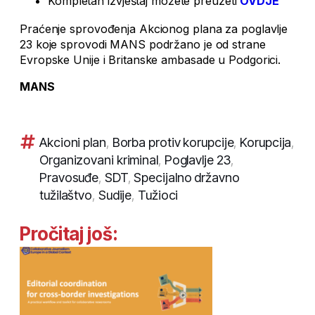
Kompletan izvještaj možete preuzeti
OVDJE
Praćenje sprovođenja Akcionog plana za poglavlje
23 koje sprovodi MANS podržano je od strane
Evropske Unije i Britanske ambasade u Podgorici.
MANS
Akcioni plan
,
Borba protiv korupcije
,
Korupcija
,
Organizovani kriminal
,
Poglavlje 23
,
Pravosuđe
,
SDT
,
Specijalno državno
tužilaštvo
,
Sudije
,
Tužioci
Pročitaj još: