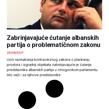
Zabrinjavajuće ćutanje albanskih
partija o problematičnom zakonu
25/09/2017
Uoči razmatranja kontraverznog zakona o planiranju
prostora i izgradnji objekata zabrinjavajuće je ćutanje
predstavnika albanskih partija u crnogorskom parlamentu.
Isto važi i za njihove predstavnike