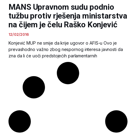
MANS Upravnom sudu podnio
tužbu protiv rješenja ministarstva
na čijem je čelu Raško Konjević
12/02/2016
Konjević MUP ne smije da krije ugovor o AFIS-u Ovo je
prevashodno važno zbog nespornog interesa javnosti da
zna da li će uoči predstojećih parlamentarnih