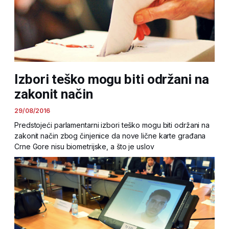
Izbori teško mogu biti održani na
zakonit način
29/08/2016
Predstojeći parlamentarni izbori teško mogu biti održani na
zakonit način zbog činjenice da nove lične karte građana
Crne Gore nisu biometrijske, a što je uslov