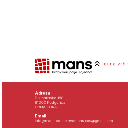
Idi na vrh
Adresa
Dalmatinska 188
81000 Podgorica
CRNA GORA
Email
info@mans.co.me nvomans.sos@gmail.com