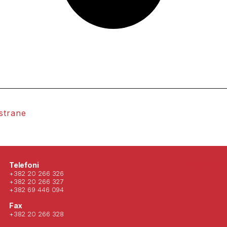
 strane
Posjeti nas 
Telefoni
+382 20 266 326
+382 20 266 327
+382 69 446 094
Fax
+382 20 266 328