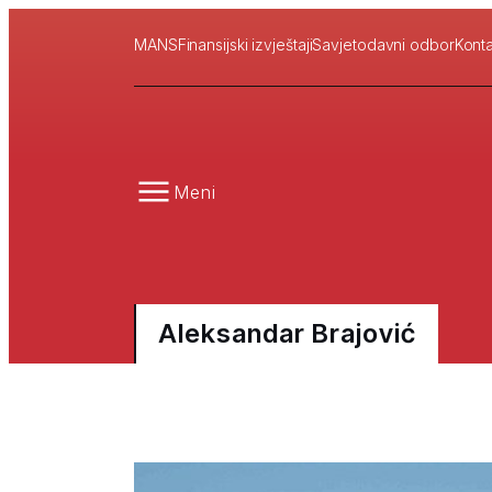
MANS
Finansijski izvještaji
Savjetodavni odbor
Konta
Meni
Aleksandar Brajović