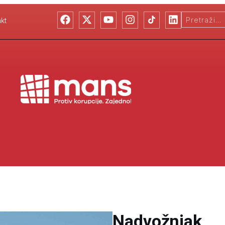
kt
Nadvožnjak