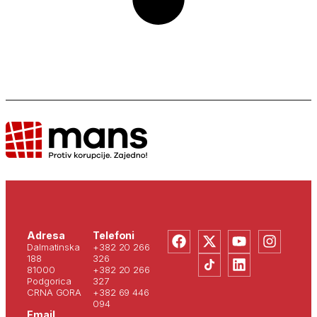
Adresa
Telefoni
Dalmatinska
+382 20 266
188
326
81000
+382 20 266
Podgorica
327
CRNA GORA
+382 69 446
094
Email