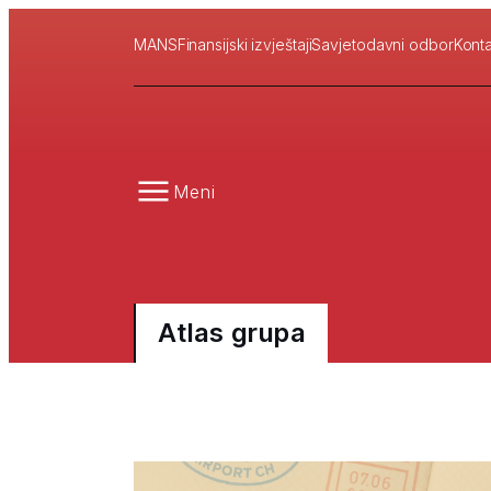
MANS
Finansijski izvještaji
Savjetodavni odbor
Konta
Meni
Atlas grupa