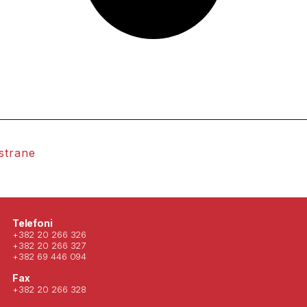
 strane
Posjeti nas 
Telefoni
+382 20 266 326
+382 20 266 327
+382 69 446 094
Fax
+382 20 266 328