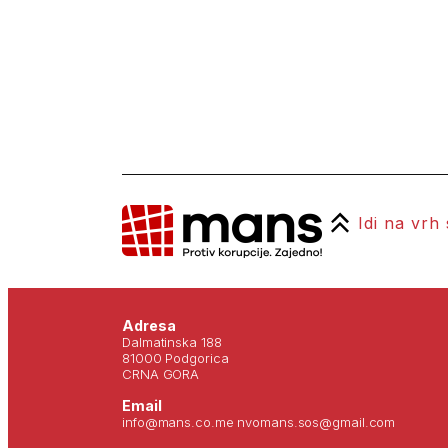
Idi na vrh
Adresa
Dalmatinska 188
81000 Podgorica
CRNA GORA
Email
info@mans.co.me nvomans.sos@gmail.com