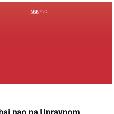
/
MNE
ENG
ubai pao na Upravnom