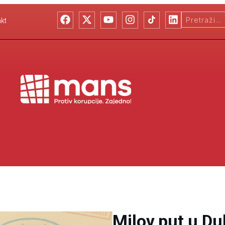
kt
Milov put u D