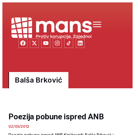
Balša Brković
Poezija pobune ispred ANB
02/05/2012
Poezija pobune ispred ANB Književnik Balša Brković i