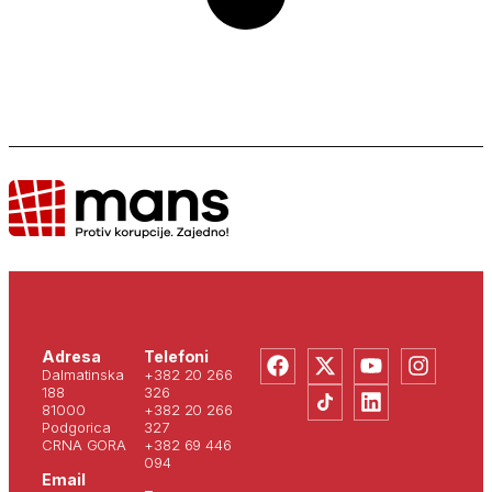
Adresa
Telefoni
Dalmatinska
+382 20 266
188
326
81000
+382 20 266
Podgorica
327
CRNA GORA
+382 69 446
094
Email