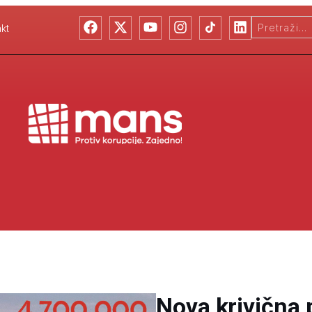
kt
Nova krivična 