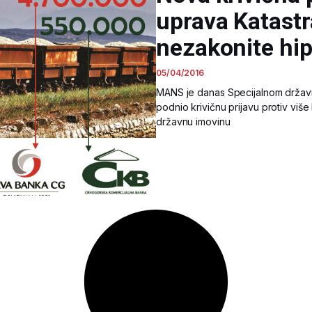
uprava Katastr
nezakonite hi
05/04/2016
MANS je danas Specijalnom državno
podnio krivičnu prijavu protiv više
državnu imovinu