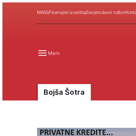
MANS
Finansijski izvještaji
Savjetodavni odbor
Konta
Meni
Bojša Šotra