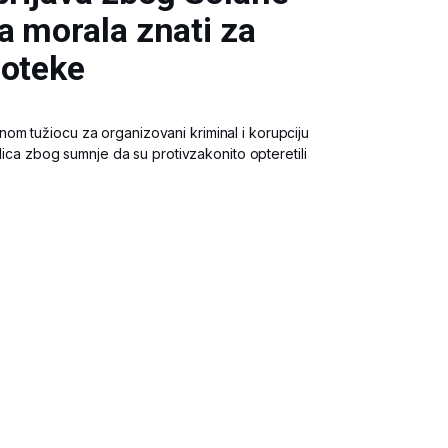
a morala znati za
poteke
m tužiocu za organizovani kriminal i korupciju
 lica zbog sumnje da su protivzakonito opteretili