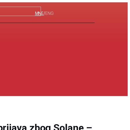
/
MNE
ENG
prijava zbog Solane –