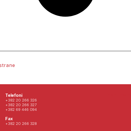
 strane
Posjeti nas 
Telefoni
+382 20 266 326
+382 20 266 327
+382 69 446 094
Fax
+382 20 266 328