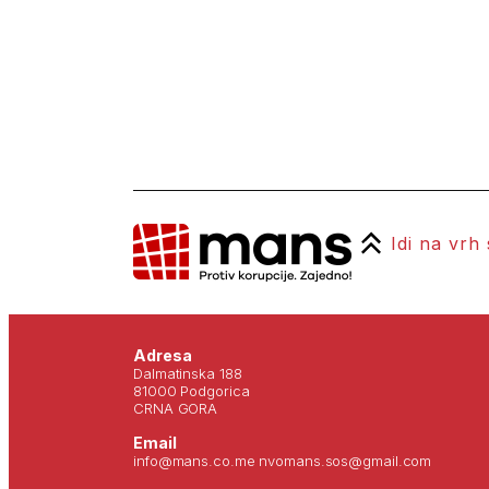
Idi na vrh
Adresa
Dalmatinska 188
81000 Podgorica
CRNA GORA
Email
info@mans.co.me nvomans.sos@gmail.com