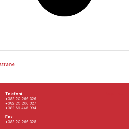
 strane
Posjeti nas 
Telefoni
+382 20 266 326
+382 20 266 327
+382 69 446 094
Fax
+382 20 266 328