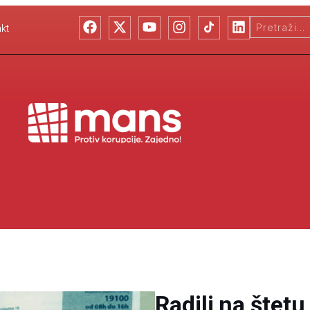
kt
Radili na štetu