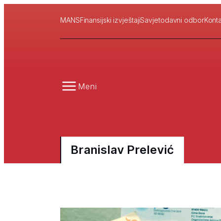
MANS
Finansijski izvještaji
Savjetodavni odbor
Konta
Meni
Branislav Prelević