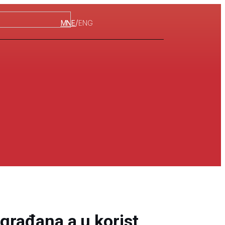
/
MNE
ENG
 građana a u korist