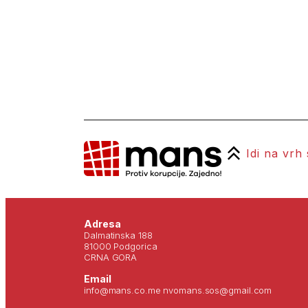
Idi na vrh
Adresa
Dalmatinska 188
81000 Podgorica
CRNA GORA
Email
info@mans.co.me nvomans.sos@gmail.com