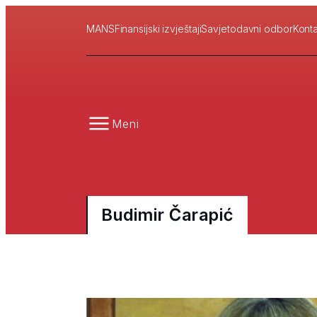
MANS
Finansijski izvještaji
Savjetodavni odbor
Konta
Meni
Budimir Čarapić