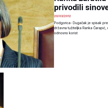
privodili sinov
20/03/2012
Podgorica- Dugačak je spisak pre
državna tužiteljka Ranka Čarapić, u
odnosno korist