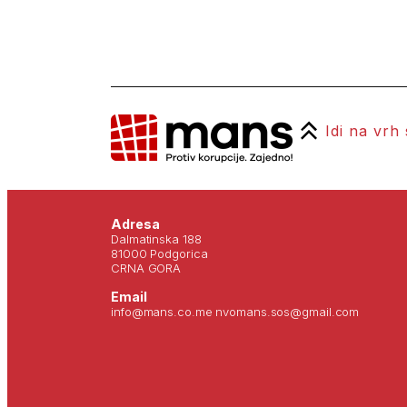
Idi na vrh
Adresa
Dalmatinska 188
81000 Podgorica
CRNA GORA
Email
info@mans.co.me nvomans.sos@gmail.com