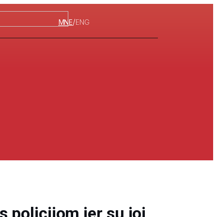
/
MNE
ENG
s policijom jer su joj