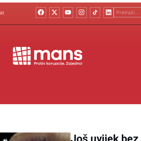
kt
Još uvijek bez 