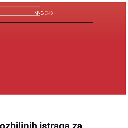
/
MNE
ENG
ozbiljnih istraga za