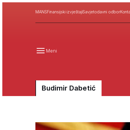
MANS
Finansijski izvještaji
Savjetodavni odbor
Konta
Meni
Budimir Dabetić