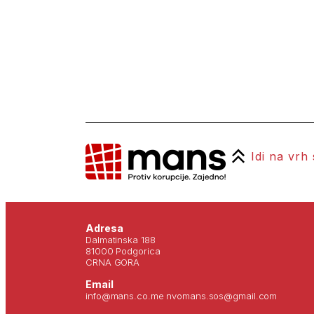
Idi na vrh
Adresa
Dalmatinska 188
81000 Podgorica
CRNA GORA
Email
info@mans.co.me nvomans.sos@gmail.com