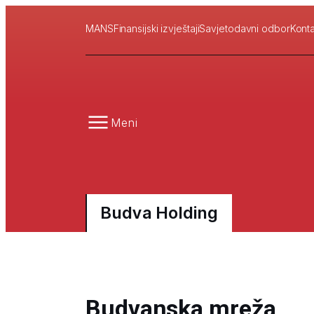
MANS
Finansijski izvještaji
Savjetodavni odbor
Konta
Meni
Budva Holding
Budvanska mreža