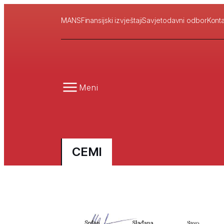
MANS
Finansijski izvještaji
Savjetodavni odbor
Konta
Meni
CEMI