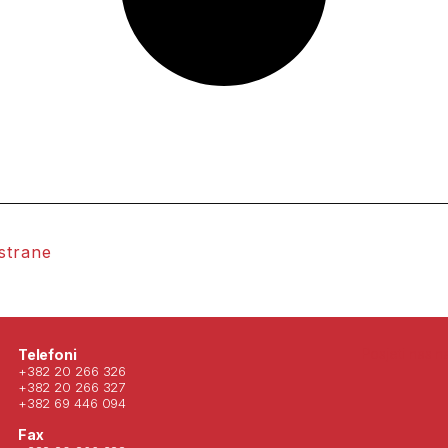
 strane
Posjeti nas 
Telefoni
+382 20 266 326
+382 20 266 327
+382 69 446 094
Fax