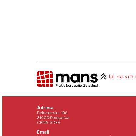
Idi na vrh
Adresa
Dalmatinska 188
81000 Podgorica
CRNA GORA
Email