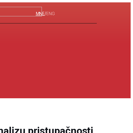
/
MNE
ENG
analizu pristupačnosti