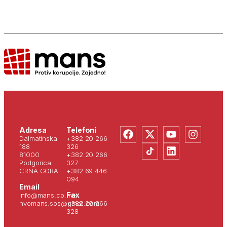
Adresa
Telefoni
Dalmatinska
+382 20 266
188
326
81000
+382 20 266
Podgorica
327
CRNA GORA
+382 69 446
094
Email
Fax
info@mans.co.me
nvomans.sos@gmail.com
+382 20 266
328