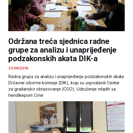
Održana treća sjednica radne
grupe za analizu i unaprijeđenje
podzakonskih akata DIK-a
21/06/2016
Radna grupa za analizu i unaprijeđenje podzakonskih akata
Državne izborne komisije (DIK), koju su uspostavili Centar
za građansko obrazovanje (CGO), Udruženje mladih sa
hendikepom Crne