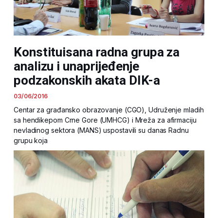
Konstituisana radna grupa za
analizu i unaprijeđenje
podzakonskih akata DIK-a
03/06/2016
Centar za građansko obrazovanje (CGO), Udruženje mladih
sa hendikepom Crne Gore (UMHCG) i Mreža za afirmaciju
nevladinog sektora (MANS) uspostavili su danas Radnu
grupu koja